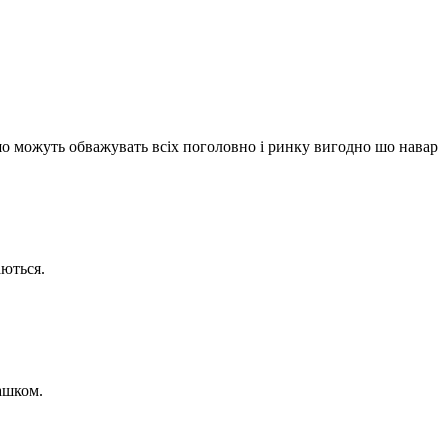
 шо можуть обважувать всіх поголовно і ринку вигодно шо навар
аються.
пашком.