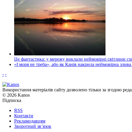
Це фантастика: у мережу виклали неймовірні світлини схо
«І моря не треба», або як Канів накрила неймовірна злива
‹
›
Використання матеріалів сайту дозволено тільки за згодою реда
© 2026 Kanos
Підписка
RSS
Контакти
Рекламодавцям
Зворотний зв’язок