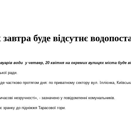
 завтра буде відсутнє водопост
вуарів води у четвер, 20 квітня на окремих вулицях міста буде 
ької ради.
 частково протягом дня: по приватному сектору вул. Іллієнка, Київська
асові незручності», - зазначено у повідомленні комунальників.
є зранку до підніжжя Тарасової гори.