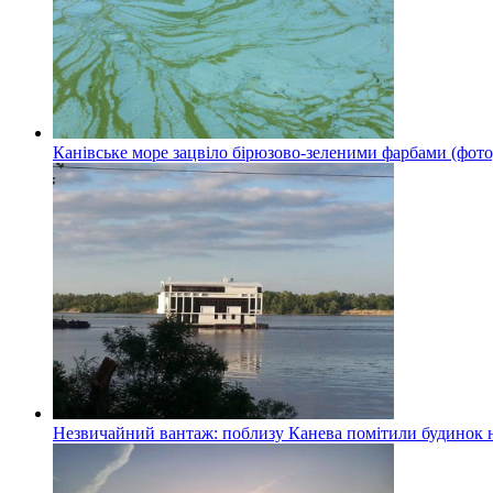
Канівське море зацвіло бірюзово-зеленими фарбами (фото
Незвичайний вантаж: поблизу Канева помітили будинок н