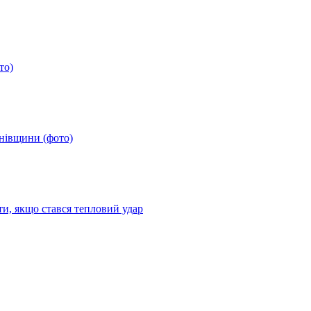
то)
анівщини (фото)
ти, якщо стався тепловий удар