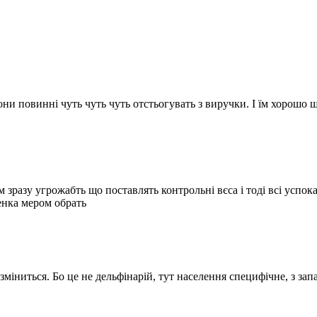
они повинні чуть чуть чуть отстьогувать з виручки. І їм хорошо
зразу угрожабть що поставлять контрольні вєса і тоді всі успок
енка мером обрать
міниться. Бо це не дельфінарій, тут населення специфічне, з за