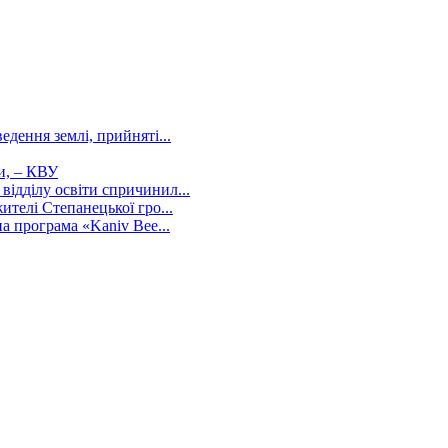
дення землі, прийняті...
и, – КВУ
ідділу освіти спричинил...
ителі Степанецької гро...
а програма «Kaniv Bee...