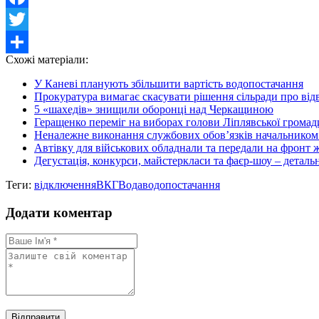
Facebook
Twitter
Схожі матеріали:
Share
У Каневі планують збільшити вартість водопостачання
Прокуратура вимагає скасувати рішення сільради про відве
5 «шахедів» знищили оборонці над Черкащиною
Геращенко переміг на виборах голови Ліплявської громад
Неналежне виконання службових обов’язків начальником в
Автівку для військових обладнали та передали на фронт ж
Дегустація, конкурси, майстеркласи та фаєр-шоу – детальн
Теги:
відключення
ВКГ
Вода
водопостачання
Додати коментар