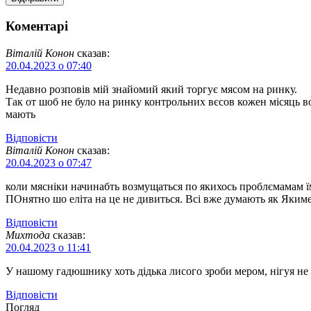
Коментарі
Віталій Конон
сказав:
20.04.2023 о 07:40
Недавно розповів мій знайомий який торгує мясом на ринку.
Так от шоб не було на ринку контрольних вєсов кожен місяць в
мають
Відповіcти
Віталій Конон
сказав:
20.04.2023 о 07:47
коли мясніки начинабть возмущаться по якихось проблємамам їм 
ПОнятно шо еліта на це не дивиться. Всі вже думають як Яким
Відповіcти
Михтода
сказав:
20.04.2023 о 11:41
У нашому гадюшнику хоть дідька лисого зроби мером, нігуя не з
Відповіcти
Погляд