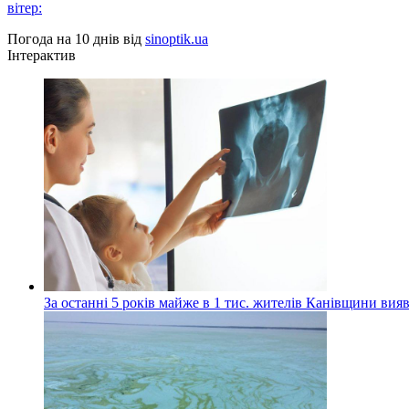
вітер:
Погода на 10 днів від
sinoptik.ua
Інтерактив
За останні 5 років майже в 1 тис. жителів Канівщини вияв