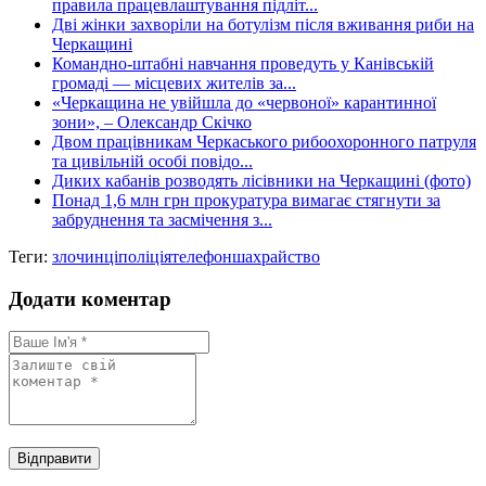
правила працевлаштування підліт...
Дві жінки захворіли на ботулізм після вживання риби на
Черкащині
Командно-штабні навчання проведуть у Канівській
громаді — місцевих жителів за...
«Черкащина не увійшла до «червоної» карантинної
зони», – Олександр Скічко
Двом працівникам Черкаського рибоохоронного патруля
та цивільній особі повідо...
Диких кабанів розводять лісівники на Черкащині (фото)
Понад 1,6 млн грн прокуратура вимагає стягнути за
забруднення та засмічення з...
Теги:
злочинці
поліція
телефон
шахрайство
Додати коментар