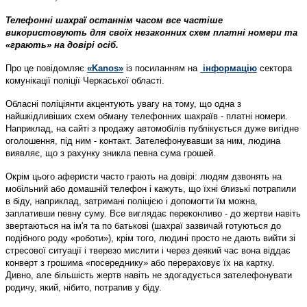
Телефонні шахраї останнім часом все частіше
використовують для своїх незаконних схем платні номери та
«грають» на довірі осіб.
Про це повідомляє
«Kanos»
із посиланням на
інформацію
сектора
комунікації поліції Черкаської області.
Обласні поліціянти акцентують увагу на тому, що одна з
найшкідливіших схем обману телефонних шахраїв - платні номери.
Наприклад, на сайті з продажу автомобілів публікується дуже вигідне
оголошення, під ним - контакт. Зателефонувавши за ним, людина
виявляє, що з рахунку зникла певна сума грошей.
Окрім цього аферисти часто грають на довірі: людям дзвонять на
мобільний або домашній телефон і кажуть, що їхні близькі потрапили
в біду, наприклад, затримані поліцією і допомогти їм можна,
заплативши певну суму. Все виглядає переконливо - до жертви навіть
звертаються на ім'я та по батькові (шахраї зазвичай готуються до
подібного роду «роботи»), крім того, людині просто не дають вийти зі
стресової ситуації і тверезо мислити і через деякий час вона віддає
конверт з грошима «посереднику» або перераховує їх на картку.
Дивно, але більшість жертв навіть не здогадується зателефонувати
родичу, який, нібито, потрапив у біду.