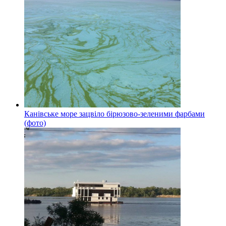
Канівське море зацвіло бірюзово-зеленими фарбами
(фото)