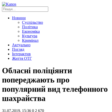
Новини
Суспільство
Політика
Економіка
Культура
Кримінал
Актуально
Погляд
Інтерактив
Життя ОТГ
Обласні поліціянти
попереджають про
популярний вид телефонного
шахрайства
31.07.2019, 15:36
0
2 670