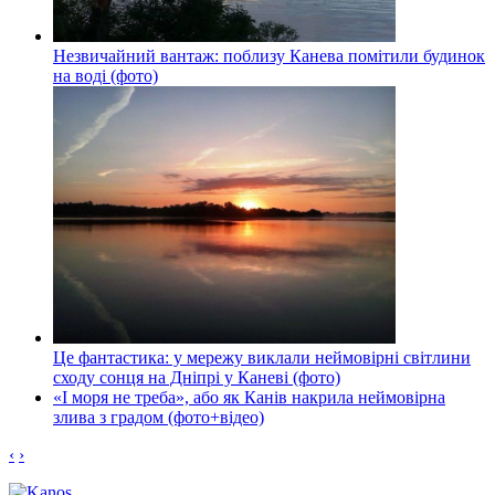
Незвичайний вантаж: поблизу Канева помітили будинок
на воді (фото)
Це фантастика: у мережу виклали неймовірні світлини
сходу сонця на Дніпрі у Каневі (фото)
«І моря не треба», або як Канів накрила неймовірна
злива з градом (фото+відео)
‹
›