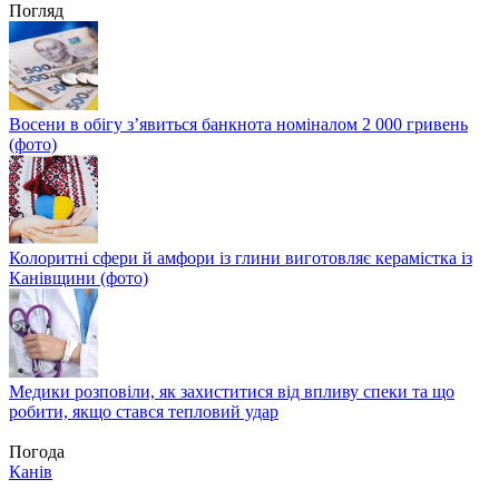
Погляд
Восени в обігу з’явиться банкнота номіналом 2 000 гривень
(фото)
Колоритні сфери й амфори із глини виготовляє керамістка із
Канівщини (фото)
Медики розповіли, як захиститися від впливу спеки та що
робити, якщо стався тепловий удар
Погода
Канів