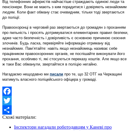
Від телефонних аферистів найчастіше страждають одинокі люди та
пенсіонери. Вони не мають з ким порадитися і довіряють незнайомим
людям. Коли факт обману стає очевидним, тільки тоді звертаються
до поліції.
Правоохоронці в черговий раз звертаються до громадян з проханням
про пильність і просять дотримуватися елементарних правил безпеки,
адже часто безпечність і довірливість є основною причиною скоєння
злочинів. Будь ласка, перевіряйте інформацію отриману від
незнайомих. Пам’ятайте: навіть якщо незнайомець називає себе
працівником правоохоронних органів, не поспішайте виконувати його
прохання, особливо ті, які стосуються переказу коштів. Але якщо все
ж таки Вас обманули, звертайтеся в поліцію негайно.
Нагадаємо нещодавно ми
писали
про те, що 32 ОТГ на Черкащині
матимуть власного поліцейського офіцера у громаді.
Facebook
Twitter
Схожі матеріали:
Share
Інспектори нагадали роботодавцям у Каневі про