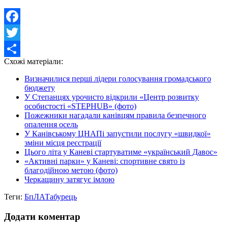
Facebook
Twitter
Схожі матеріали:
Share
Визначилися перші лідери голосування громадського
бюджету
У Степанцях урочисто відкрили «Центр розвитку
особистості «STEPHUB» (фото)
Пожежники нагадали канівцям правила безпечного
опалення осель
У Канівському ЦНАПі запустили послугу «швидкої»
зміни місця реєстрації
Цього літа у Каневі стартуватиме «український Давос»
«Активні парки» у Каневі: спортивне свято із
благодійною метою (фото)
Черкащину затягує імлою
Теги:
БпЛА
Табурець
Додати коментар