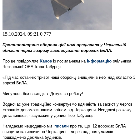
15.10.2024, 09:21
0
777
Протиповітряна оборона цієї ночі працювала у Черкаській
області через загрозу застосування ворожих БпЛА.
Про це повідомляє
Kanos
із посиланням на
інформацію
очільника
Черкаської ОВА Ігоря Табурця.
«Під час останніх тривог наші оборонці знищили в небі над областю 3
ворожі БпЛА.
Минулось без наслідків. Дякую за роботу!
Водночас уже традиційно конвертуємо вдячність за захист у чергові
«транші» допомоги нашим воїнам від Черкащини. Невдовзі розкажу
детальніше», - зауважив у дописі Ігор Табурець.
Нагадаємо нещодавно ми
писали
про те, що 12 ворожих БпЛА
знищили захисники на Черкащині – через падіння уламків
пошкоджено декілька будинків.