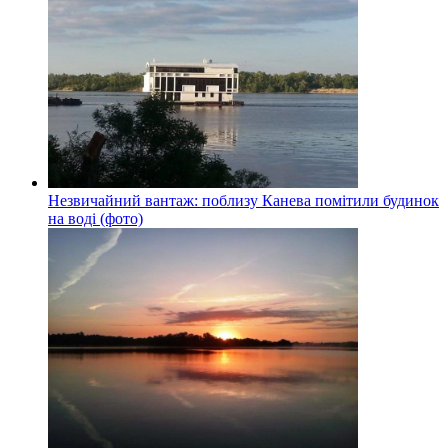
Незвичайний вантаж: поблизу Канева помітили будинок
на воді (фото)