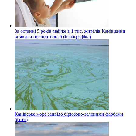
За останні 5 років майже в 1 тис. жителів Канівщини
виявили онкопатології (інфографіка)
Канівське море зацвіло бірюзово-зеленими фарбами
(фото)