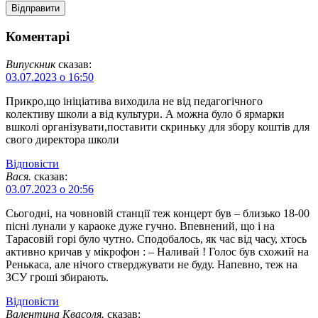
Коментарі
Випускник
сказав:
03.07.2023 о 16:50
Прикро,що ініціатива виходила не від педагогічного
колективу школи а від культури. А можна було б ярмарки
вшколі організувати,поставити скриньку для збору коштів для
свого директора школи
Відповіcти
Вася.
сказав:
03.07.2023 о 20:56
Сьогодні, на човновій станції теж концерт був – близько 18-00
пісні лунали у караоке дуже гучно. Впевнений, що і на
Тарасовій горі було чутно. Сподобалось, як час від часу, хтось
активно кричав у мікрофон : – Наливай ! Голос був схожий на
Ренькаса, але нічого стверджувати не буду. Напевно, теж на
ЗСУ гроші збирають.
Відповіcти
Валентина Квасоля.
сказав: