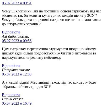
05.07.2023 о 09:51
Чому ці хлопчики, які на постійній основі стрибають під час
місцевих так би мовити культурних заходів ще не у ЗСУ ?
Чому ці бадьорі та спортивні патріоти ще не написали заяви
до штурмових загонів ?
Відповіcти
Алі-баба.
сказав:
05.07.2023 о 09:56
Цим патріотам перспектива отримувати щоденно жіночу
цицьку куди більш подобається ніж бігати з автоматом та
наражуватися на реальну небезпеку.
Відповіcти
Петрівна
сказав:
05.07.2023 о 12:03
А у нашій рідній Мартинівці також під час концерту було
зібрано….40 тис. грн для ЗСУ
Відповіcти
Палич
сказав:
05.07.2023 о 16:49