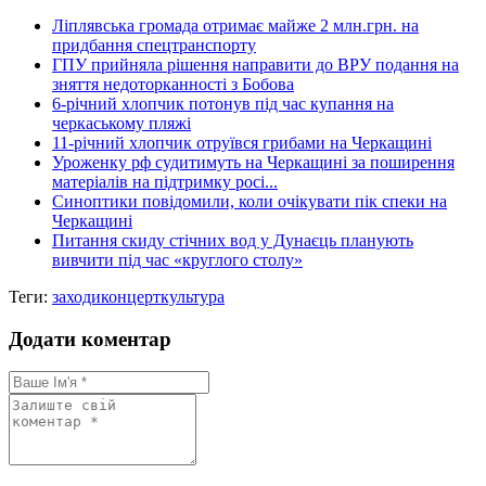
Ліплявська громада отримає майже 2 млн.грн. на
придбання спецтранспорту
ГПУ прийняла рішення направити до ВРУ подання на
зняття недоторканності з Бобова
6-річний хлопчик потонув під час купання на
черкаському пляжі
11-річний хлопчик отруївся грибами на Черкащині
Уроженку рф судитимуть на Черкащині за поширення
матеріалів на підтримку росі...
Синоптики повідомили, коли очікувати пік спеки на
Черкащині
Питання скиду стічних вод у Дунаєць планують
вивчити під час «круглого столу»
Теги:
заходи
концерт
культура
Додати коментар