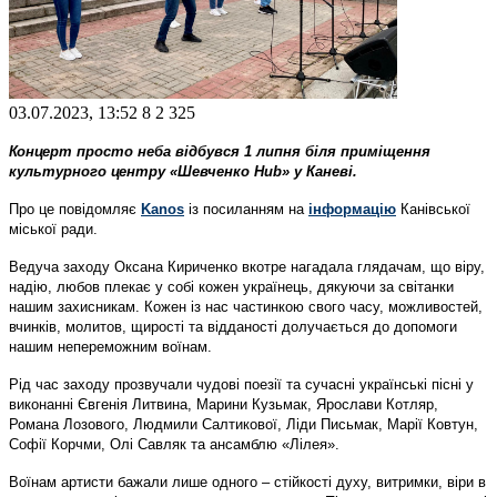
03.07.2023, 13:52
8
2 325
Концерт просто неба відбувся 1 липня біля приміщення
культурного центру «Шевченко Hub» у Каневі.
Про це повідомляє
Kanos
із посиланням на
інформацію
Канівської
міської ради.
Ведуча заходу Оксана Кириченко вкотре нагадала глядачам, що віру,
надію, любов плекає у собі кожен українець, дякуючи за світанки
нашим захисникам. Кожен із нас частинкою свого часу, можливостей,
вчинків, молитов, щирості та відданості долучається до допомоги
нашим непереможним воїнам.
Рід час заходу прозвучали чудові поезії та сучасні українські пісні у
виконанні Євгенія Литвина, Марини Кузьмак, Ярослави Котляр,
Романа Лозового, Людмили Салтикової, Ліди Письмак, Марії Ковтун,
Софії Корчми, Олі Савляк та ансамблю «Лілея».
Воїнам артисти бажали лише одного – стійкості духу, витримки, віри в