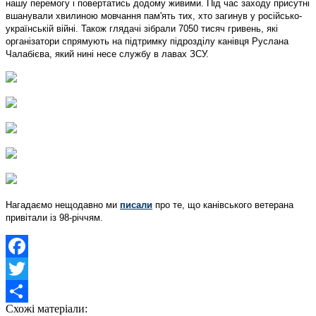
нашу перемогу і повертатись додому живими. Під час заходу присутні
вшанували хвилиною мовчання пам'ять тих, хто загинув у російсько-
українській війні. Також глядачі зібрали 7050 тисяч гривень, які
організатори спрямують на підтримку підрозділу канівця Руслана
Чалабієва, який нині несе службу в лавах ЗСУ.
Нагадаємо нещодавно ми
писали
про те, що канівського ветерана
привітали із 98-річчям.
Facebook
Twitter
Схожі матеріали:
Share