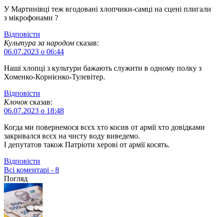
У Мартинівці теж вгодовані хлопчики-самці на сцені плигали
з мікрофонами ?
Відповіcти
Культура за народом
сказав:
06.07.2023 о 06:44
Наші хлопці з культури бажають служити в одному полку з
Хоменко-Корнієнко-Тулевітер.
Відповіcти
Клочок
сказав:
06.07.2023 о 18:48
Когда ми повернемося всєх хто косив от армії хто довідками
закривался всєх на чисту воду виведемо.
І депутатов також Патріоти херові от армії косять.
Відповіcти
Всі коментарі - 8
Погляд