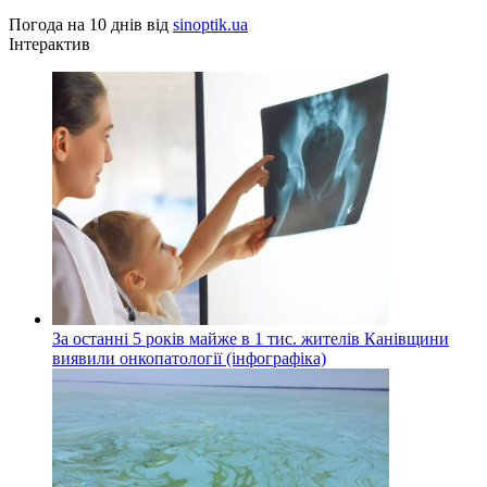
Погода на 10 днів від
sinoptik.ua
Інтерактив
За останні 5 років майже в 1 тис. жителів Канівщини
виявили онкопатології (інфографіка)