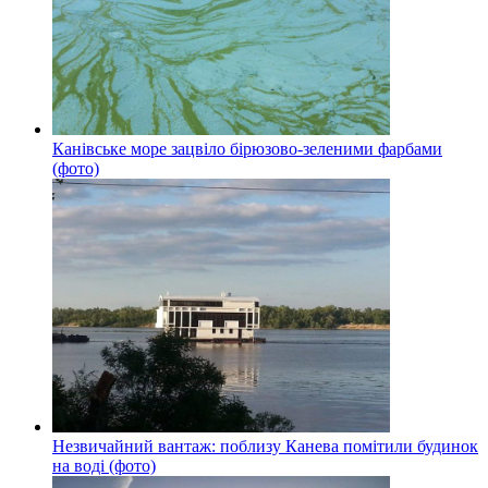
Канівське море зацвіло бірюзово-зеленими фарбами
(фото)
Незвичайний вантаж: поблизу Канева помітили будинок
на воді (фото)