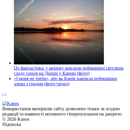
Це фантастика: у мережу виклали неймовірні світлини
сходу сонця на Дніпрі у Каневі (фото)
«І моря не треба», або як Канів накрила неймовірна
злива з градом (фото+відео)
‹
›
Використання матеріалів сайту дозволено тільки за згодою
редакції та наявності активного гіперпосилання на джерело
© 2026 Kanos
Підписка