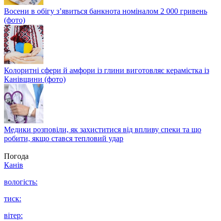
Восени в обігу з’явиться банкнота номіналом 2 000 гривень
(фото)
Колоритні сфери й амфори із глини виготовляє керамістка із
Канівщини (фото)
Медики розповіли, як захиститися від впливу спеки та що
робити, якщо стався тепловий удар
Погода
Канів
вологість:
тиск:
вітер: