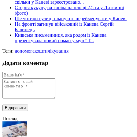
скільки у Каневі зареєстровано...
Стерня кукурудзи горіла на площі 2,5 га у Литвинці
(фото)
Ще чотири вулиці планують перейменувати у Каневі
На фронті загинув військовий із Канева Сергій
Балинець
Київська письменниця, яка родом із Канева,
презентувала новий роман у музеї Т...
Теги:
допомога
кошти
лікування
Додати коментар
Погляд