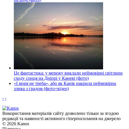
Це фантастика: у мережу виклали неймовірні світлини
сходу сонця на Дніпрі у Каневі (фото)
«І моря не треба», або як Канів накрила неймовірна
злива з градом (фото+відео)
‹
›
Використання матеріалів сайту дозволено тільки за згодою
редакції та наявності активного гіперпосилання на джерело
© 2026 Kanos
Підписка