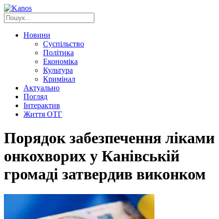
Новини
Суспільство
Політика
Економіка
Культура
Кримінал
Актуально
Погляд
Інтерактив
Життя ОТГ
Порядок забезпечення ліками
онкохворих у Канівській
громаді затвердив виконком