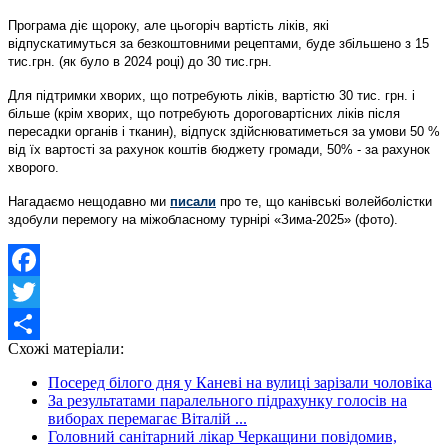
Програма діє щороку, але цьогоріч вартість ліків, які
відпускатимуться за безкоштовними рецептами, буде збільшено з 15
тис.грн. (як було в 2024 році) до 30 тис.грн.
Для підтримки хворих, що потребують ліків, вартістю 30 тис. грн. і
більше (крім хворих, що потребують дороговартісних ліків після
пересадки органів і тканин), відпуск здійснюватиметься за умови 50 %
від їх вартості за рахунок коштів бюджету громади, 50% - за рахунок
хворого.
Нагадаємо нещодавно ми
писали
про те, що канівські волейболістки
здобули перемогу на міжобласному турнірі «Зима-2025» (фото).
Facebook
Twitter
Схожі матеріали:
Share
Посеред білого дня у Каневі на вулиці зарізали чоловіка
За результатами паралельного підрахунку голосів на
виборах перемагає Віталій ...
Головний санітарний лікар Черкащини повідомив,