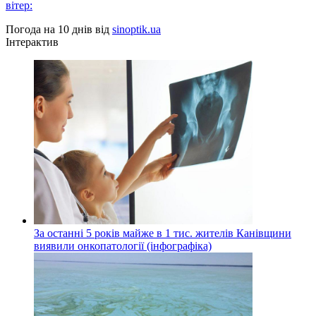
вітер:
Погода на 10 днів від
sinoptik.ua
Інтерактив
За останні 5 років майже в 1 тис. жителів Канівщини
виявили онкопатології (інфографіка)