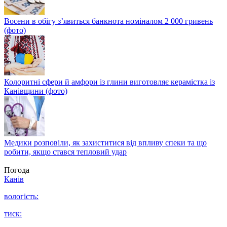
Восени в обігу з’явиться банкнота номіналом 2 000 гривень
(фото)
Колоритні сфери й амфори із глини виготовляє керамістка із
Канівщини (фото)
Медики розповіли, як захиститися від впливу спеки та що
робити, якщо стався тепловий удар
Погода
Канів
вологість:
тиск: