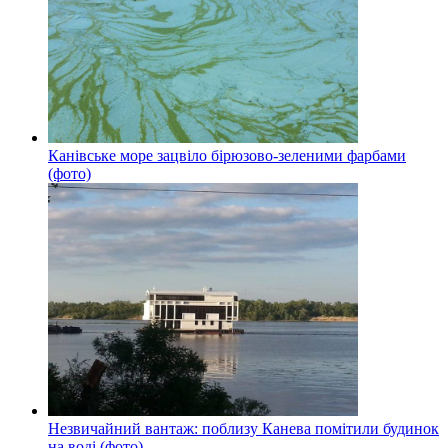
Канівське море зацвіло бірюзово-зеленими фарбами
(фото)
Незвичайний вантаж: поблизу Канева помітили будинок
на воді (фото)