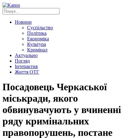
Новини
Суспільство
Політика
Економіка
Культура
Кримінал
Актуально
Погляд
Інтерактив
Життя ОТГ
Посадовець Черкаської
міськради, якого
обвинувачують у вчиненні
ряду кримінальних
правопорушень, постане