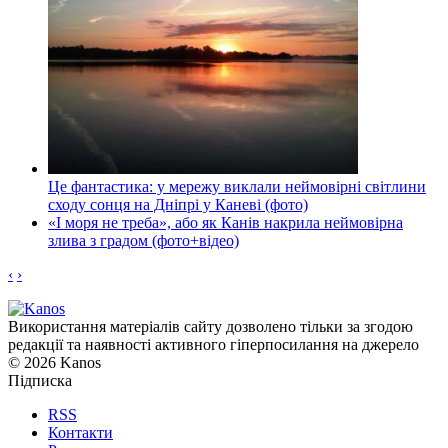
Це фантастика: у мережу виклали неймовірні світлини
сходу сонця на Дніпрі у Каневі (фото)
«І моря не треба», або як Канів накрила неймовірна
злива з градом (фото+відео)
‹
›
Використання матеріалів сайту дозволено тільки за згодою
редакції та наявності активного гіперпосилання на джерело
© 2026 Kanos
Підписка
RSS
Контакти