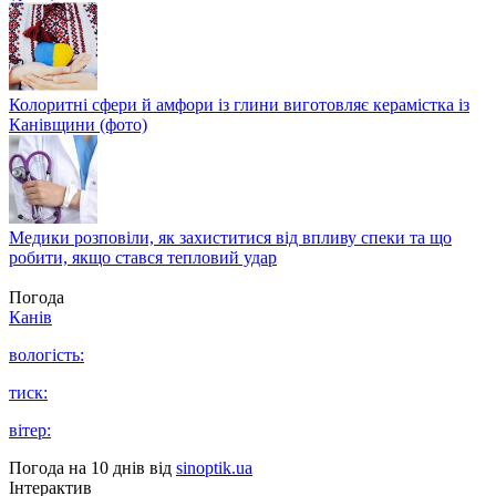
Колоритні сфери й амфори із глини виготовляє керамістка із
Канівщини (фото)
Медики розповіли, як захиститися від впливу спеки та що
робити, якщо стався тепловий удар
Погода
Канів
вологість:
тиск:
вітер:
Погода на 10 днів від
sinoptik.ua
Інтерактив