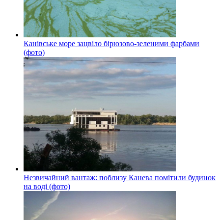
Канівське море зацвіло бірюзово-зеленими фарбами
(фото)
Незвичайний вантаж: поблизу Канева помітили будинок
на воді (фото)