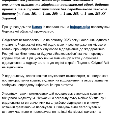
офіційних документів, легалізації майна, одержаного
злочинним шляхом та зберігання вогнепальної зброї, бойових
припасів та вибухових пристроїв без передбаченого законом
дозволу (ч. 4 ст. 191, ч. 1 ст. 209, ч. 1 ст. 263, ч. 1 ст. 366 КК
України).
Про це повідомляє
Kanos
із посиланням на
інформацію
пресслужби
Черкаської обласної прокуратури.
Слідством встановлено, що на початку 2023 року начальник одного з
управлінь Черкаської міської ради, маючи розпорядження міського
голови про направлення у службове відрядження до Федеративної
Республіки Німеччина та будучи військовозобов’язаним, перетнув
кордон України. При цьому він не мав наміру їхати у службове
відрядження, а одразу вилетів до однієї з країн Південно-Східної Азії
на відпочинок.
У подальшому, зловживаючи службовим становищем, він подав звіт
про використання коштів, виданих на відрядження, в якому зазначив
завідомо неправдиву інформацію про витрати.
Унаслідок таких протиправних дій посадовець заволодів коштами
місцевого бюджету м. Черкаси на загальну суму майже 55 тис. грн.,
виділеними та виплаченими на службове відрядження в якому
останній фактично не перебував. Обвинувачений легалізував їх
шляхом часткового перерахування на інші банківські рахунки та