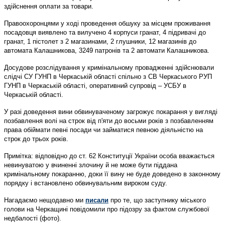
здійснення оплати за товари.
Правоохоронцями у ході проведення обшуку за місцем проживання
посадовця виявлено та вилучено 4 корпуси гранат, 4 підривачі до
гранат, 1 пістолет з 2 магазинами, 2 глушники, 12 магазинів до
автомата Калашникова, 3249 патронів та 2 автомати Калашникова.
Досудове розслідування у кримінальному провадженні здійснювали
слідчі СУ ГУНП в Черкаській області спільно з СВ Черкаського РУП
ГУНП в Черкаській області, оперативний супровід – УСБУ в
Черкаській області.
У разі доведення вини обвинуваченому загрожує покарання у вигляді
позбавлення волі на строк від п'яти до восьми років з позбавленням
права обіймати певні посади чи займатися певною діяльністю на
строк до трьох років.
Примітка:
відповідно до ст. 62 Конституції України особа вважається
невинуватою у вчиненні злочину й не може бути піддана
кримінальному покаранню, доки її вину не буде доведено в законному
порядку і встановлено обвинувальним вироком суду.
Нагадаємо нещодавно ми
писали
про те, що заступнику міського
голови на Черкащині повідомили про підозру за фактом службової
недбалості (фото).