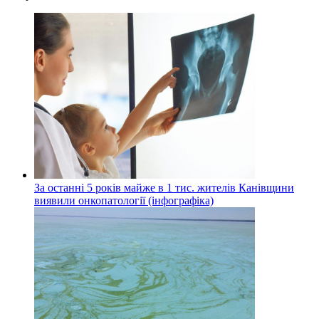
За останні 5 років майже в 1 тис. жителів Канівщини
виявили онкопатології (інфографіка)