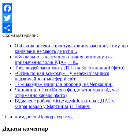
Facebook
Twitter
Схожі матеріали:
Share
Очільник аптеки спростував звинувачення у тому, що
канівчани не мають де купи...
«Буквально із наступного тижня розпочнуться
призначення голів РДА», – Р...
Троє людей загинули у ДТП на Золотоніщині (фото)
«Осінь по-канівському» – у мережі з’явилися
надзвичайно атмосферні світ...
17 «шахедів» знищили оборонці на Черкащині
Чиновницю Пенсійного фонду затримали під час
отримання хабаря (фото)
Віддалене робоче місце адміністратора ЦНАПу
запрацювало у Мартинівці і Таганчі
Теги:
посадовець
Прокуратура
суд
Додати коментар