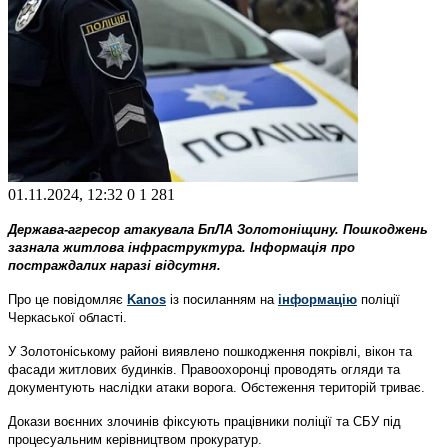
01.11.2024, 12:32
0
1 281
Держава-агресор атакувала БпЛА Золотоніщину. Пошкоджень
зазнала житлова інфраструктура. Інформація про
постраждалих наразі відсутня.
Про це повідомляє
Kanos
із посиланням на
інформацію
поліції
Черкаської області.
У Золотоніському районі виявлено пошкодження покрівлі, вікон та
фасади житлових будинків. Правоохоронці проводять огляди та
документують наслідки атаки ворога. Обстеження територій триває.
Докази воєнних злочинів фіксують працівники поліції та СБУ під
процесуальним керівництвом прокуратур.