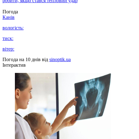
робити, якщо стався тепловий удар
Погода
Канів
вологість:
тиск:
вітер:
Погода на 10 днів від
sinoptik.ua
Інтерактив