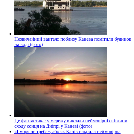
Незвичайний вантаж: поблизу Канева помітили будинок
на воді (фото)
Це фантастика: у мережу виклали неймовірні світлини
сходу сонця на Дніпрі у Каневі (фото)
«І моря не треба», або як Канів накрила неймовірна