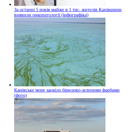
За останні 5 років майже в 1 тис. жителів Канівщини
виявили онкопатології (інфографіка)
Канівське море зацвіло бірюзово-зеленими фарбами
(фото)