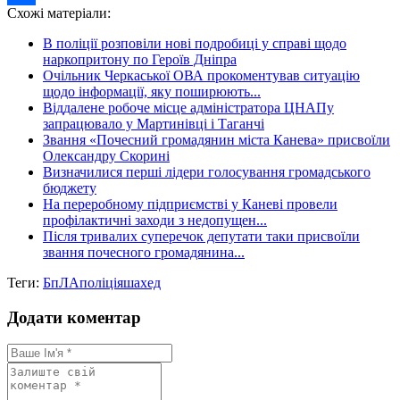
Схожі матеріали:
Share
В поліції розповіли нові подробиці у справі щодо
наркопритону по Героїв Дніпра
Очільник Черкаської ОВА прокоментував ситуацію
щодо інформації, яку поширюють...
Віддалене робоче місце адміністратора ЦНАПу
запрацювало у Мартинівці і Таганчі
Звання «Почесний громадянин міста Канева» присвоїли
Олександру Скорині
Визначилися перші лідери голосування громадського
бюджету
На переробному підприємстві у Каневі провели
профілактичні заходи з недопущен...
Після тривалих суперечок депутати таки присвоїли
звання почесного громадянина...
Теги:
БпЛА
поліція
шахед
Додати коментар