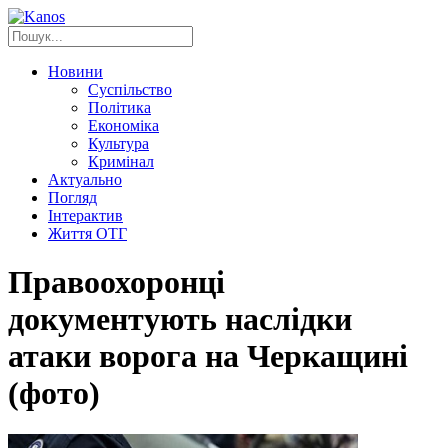
Новини
Суспільство
Політика
Економіка
Культура
Кримінал
Актуально
Погляд
Інтерактив
Життя ОТГ
Правоохоронці
документують наслідки
атаки ворога на Черкащині
(фото)