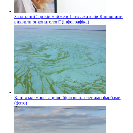
За останні 5 років майже в 1 тис. жителів Канівщини
виявили онкопатології (інфографіка)
Канівське море зацвіло бірюзово-зеленими фарбами
(фото)