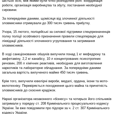
шістьох осіб, між якими були чітко розподілені ролі: координація
роботи, організація виробництва та збуту, постачання необхідної
сировини.
За попередніми даними, щомісяця від злочинної діяльності
зловмисники отримували до 300 тисяч гривень прибутку.
Учора, 15 лютого, поліцейські за силової підтримки спецпризначенців
полку поліції особливого призначення провели спецоперацію для
ліквідації діяльності злочинного угруповання та затримання
зловмисників.
В ході санкціонованих обшуків вилучили понад 1 кг мефедрону та
амфетаміну, 2,2 кг канабісу, 10 л концентрованих психотропних
речовин, 200 л хімічних реактивів, необхідних для виготовлення
наркотиків та лабораторне обладнання. За попередніми даними
загальна вартість вилученого майже 450 тисяч гривень.
Крім того, вилучили ювелірні вироби, медалі, ордена, ікони та мото-
велотехніку. Перевіряється походження цього майна та причетність
зловмисників до скоєння крадіжок.
Наразі організатора незаконного «бізнесу» та чотирьох його спільників
затримали у порядку ст. 208 Кримінального процесуального кодексу
України. Їм вже повідомили про підозри за ч. 2 ст. 307 Кримінального
кодексу України.