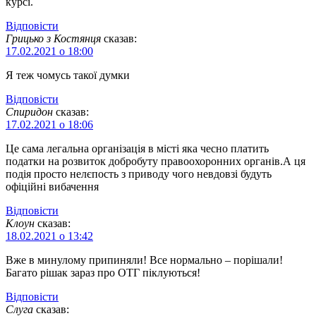
курсі.
Відповіcти
Грицько з Костянця
сказав:
17.02.2021 о 18:00
Я теж чомусь такої думки
Відповіcти
Спиридон
сказав:
17.02.2021 о 18:06
Це сама легальна організація в місті яка чесно платить
податки на розвиток добробуту правоохоронних органів.А ця
подія просто нелєпость з приводу чого невдовзі будуть
офіційні вибачення
Відповіcти
Клоун
сказав:
18.02.2021 о 13:42
Вже в минулому припиняли! Все нормально – порішали!
Багато рішак зараз про ОТГ піклуються!
Відповіcти
Слуга
сказав: