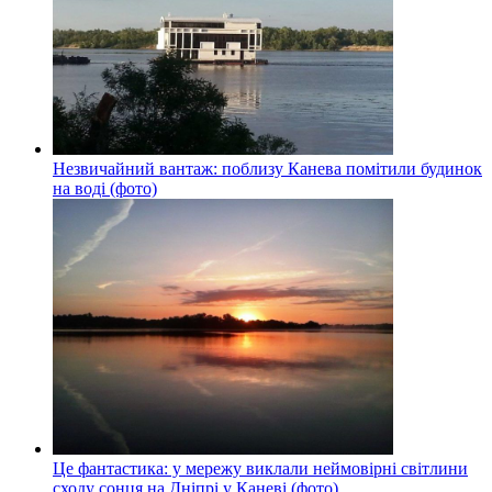
Незвичайний вантаж: поблизу Канева помітили будинок
на воді (фото)
Це фантастика: у мережу виклали неймовірні світлини
сходу сонця на Дніпрі у Каневі (фото)