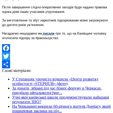
Після завершення слідчо-оперативних заходів буде надано правова
оцінка діям інших учасників угруповання.
За виготовлення та збут наркотиків підозрюваним може загрожувати
до десяти років ув’язнення.
Нагадаємо нещодавно ми
писали
про те, що
на Канівщині чоловіку
оголосили підозру за браконьєрство.
Facebook
Twitter
Схожі матеріали:
Share
У Степанцях урочисто відкрили «Центр розвитку
особистості «STEPHUB» (фото)
За донати, зібрані під час бізнес-форуму в Черкасах,
придбали офтальмологічне...
Учні якої канівської школи продемонстрували найкращі
результати ЗНО?
На Черкащині викрили 60-річного жителя Донбасу, який
поширював заклики на під...