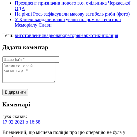
Президент призначив нового в.о. очільника Черкаської
ОДА
На річці Рось зафіксували масову загибель риби (фото)
У Каневі вандали влаштували погром на території
Меморіалу Слави
Теги:
виготовлення
нарколабораторія
Наркотики
поліція
Додати коментар
Коментарі
лука
сказав:
17.02.2021 о 16:58
Впевнений, що місцева поліція про цю операцію не була у