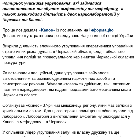
чотирьох учасників угруповання, які займалися
виготовленням та збутом амфетаміну та мефедрону, а
також знешкодили діяльність двох нарколабораторій у
Черкасах та Каневі.
Про це повідомляє
«Kanos»
із посиланням на
інформацію
Департаменту стратегічних розслідувань Національної поліції України.
Викрили діяльність злочинного угруповання оперативники управління
стратегічних розслідувань в Черкаській області, слідчі обласного
управління поліції за процесуального керівництва Черкаської обласної
прокуратури.
Як встановили поліцейські, дане угруповання займалося
виготовленням та розповсюдженням наркотичних засобів та
психотропних речовин. Збували «товар» як дрібними, так і оптовими
партіями наркодилерам, які надалі продавали його мешканцям міста
Черкаси та області.
Організував «бізнес» 37-річний мешканець регіону, який має зв’язки з
кримінальним світом. Для цього гаражні приміщення облаштували під
лабораторії. Лабораторія з виготовлення амфетаміну знаходилася у
Каневі, з мефедрону – в Черкасах.
У спільники лідер угруповання залучив власну дружину та ще