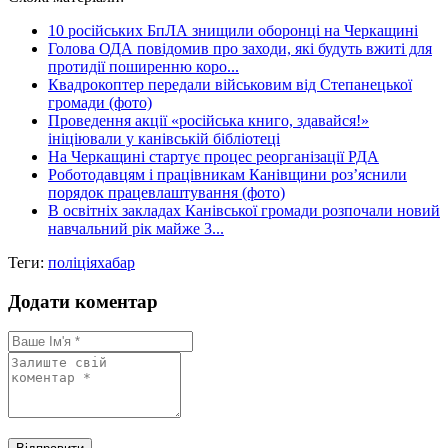
Share
10 російських БпЛА знищили оборонці на Черкащині
Голова ОДА повідомив про заходи, які будуть вжиті для
протидії поширенню коро...
Квадрокоптер передали військовим від Степанецької
громади (фото)
Проведення акції «російська книго, здавайся!»
ініціювали у канівській бібліотеці
На Черкащині стартує процес реорганізації РДА
Роботодавцям і працівникам Канівщини роз’яснили
порядок працевлаштування (фото)
В освітніх закладах Канівської громади розпочали новий
навчальний рік майже 3...
Теги:
поліція
хабар
Додати коментар