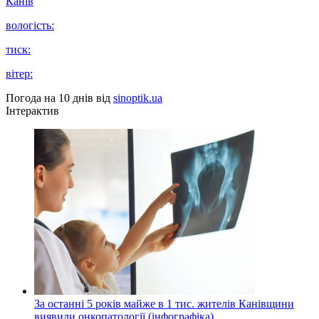
Канів
вологість:
тиск:
вітер:
Погода на 10 днів від
sinoptik.ua
Інтерактив
За останні 5 років майже в 1 тис. жителів Канівщини
виявили онкопатології (інфографіка)