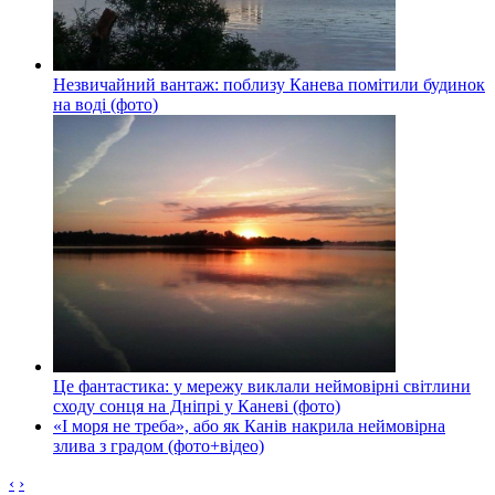
Незвичайний вантаж: поблизу Канева помітили будинок
на воді (фото)
Це фантастика: у мережу виклали неймовірні світлини
сходу сонця на Дніпрі у Каневі (фото)
«І моря не треба», або як Канів накрила неймовірна
злива з градом (фото+відео)
‹
›