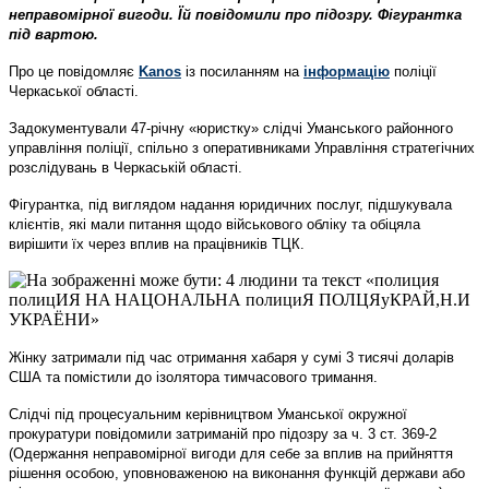
неправомірної вигоди. Їй повідомили про підозру. Фігурантка
під вартою.
Про це повідомляє
Kanos
із посиланням на
інформацію
поліції
Черкаської області.
Задокументували 47-річну «юристку» слідчі Уманського районного
управління поліції, спільно з оперативниками Управління стратегічних
розслідувань в Черкаській області.
Фігурантка, під виглядом надання юридичних послуг, підшукувала
клієнтів, які мали питання щодо військового обліку та обіцяла
вирішити їх через вплив на працівників ТЦК.
Жінку затримали під час отримання хабаря у сумі 3 тисячі доларів
США та помістили до ізолятора тимчасового тримання.
Слідчі під процесуальним керівництвом Уманської окружної
прокуратури повідомили затриманій про підозру за ч. 3 ст. 369-2
(Одержання неправомірної вигоди для себе за вплив на прийняття
рішення особою, уповноваженою на виконання функцій держави або