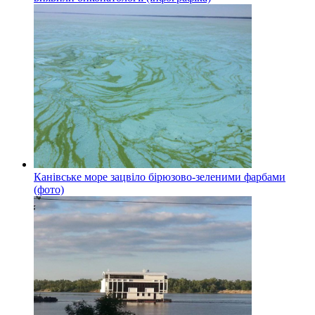
Канівське море зацвіло бірюзово-зеленими фарбами
(фото)