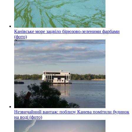
Канівське море зацвіло бірюзово-зеленими фарбами
(фото)
Незвичайний вантаж: поблизу Канева помітили будинок
на воді (фото)