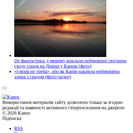
Це фантастика: у мережу виклали неймовірні світлини
сходу сонця на Дніпрі у Каневі (фото)
«І моря не треба», або як Канів накрила неймовірна
злива з градом (фото+відео)
‹
›
Використання матеріалів сайту дозволено тільки за згодою
редакції та наявності активного гіперпосилання на джерело
© 2026 Kanos
Підписка
RSS