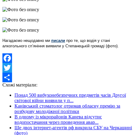
Нагадаємо нещодавно ми
писали
про те, що водія у стані
алкогольного сп’яніння виявили у Степанецькій громаді (фото).
Facebook
Twitter
Схожі матеріали:
Share
Понад 500 вибухонебезпечних предметів часів Другої
світової війни виявили у п...
Канівський стоматолог отримав обласну премію за
розбудову молодіжної політики
В одному із мікрорайонів Канева відсутнє
водопостачання через проведення авар...
Ще двох інтернет-агентів рф викрила СБУ на Черкащині
(фото)