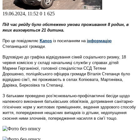
19.06.2024, 11:52
0
1 625
Під час рейду було обстежено умови проживання 8 родин, в
яких виховується 21 дитина.
Про це повідомляє
Kanos
із посиланням на
інформацію
Степанецької громади.
Відповідно до графіка відвідування сімей соціального ризику, 18
червня комісією у складі начальниці служби у справах дітей
Марини Герганкіної, головної спеціалістки ССД Тетяни
Дорошенко, поліцейського офіцера громади Віталія Степанця було
відвідано сім’ї, які проживають в селах Копіювата, Мартинівка,
Дарівка, Беркозівка та Степанці.
З батьками проведено роз’яснювально-профілактичні бесіди щодо
належного виконання батьківських обов'язків, дотримання санітарно-
гігієнічних норм у житлових приміщеннях, ведення здорового способу
життя, попередження нещасних випадків із дітьми, недопущення
скоєння ними злочинів, попередження насилля в сім’ї тощо.