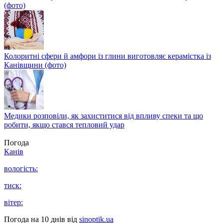
(фото)
Колоритні сфери й амфори із глини виготовляє керамістка із
Канівщини (фото)
Медики розповіли, як захиститися від впливу спеки та що
робити, якщо стався тепловий удар
Погода
Канів
вологість:
тиск:
вітер:
Погода на 10 днів від
sinoptik.ua