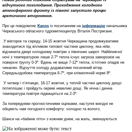
відчутного похолодання. Проходження холодного
атмосферного фронту із півночі запустило процес
арктичного вторгнення.
Про це повідомляє
Kanos
із посиланням на
інформацію
начальника
Черкаського обласного гідрометеоцентру Віталія Постриганя.
У вівторок та середу, 14-15 жовтня Черкащина продовжуватиме
знаходитися під впливом тилової частини циклону, яка ніби,
відчинила двері холодному повітрю з північних широт. Найближчої
ночі з температурою лише 2-7º тепла існує загроза заморозків на
поверхні ґрунту 0-3º. Вдень не вище 7-12º тепла, істотних опадів не
чекаємо. Відчуття холоду додаватиме посилений вітер.
Середньодобова температура 6-7º, при кліматичній нормі 8º.
У четвер і п’ятницю, 16-17 жовтня, у теплій частині циклону дещо
потеплішає і пройдуть окремі невеликі дощі. Як нічна і денна
температура повітря підвищиться на 2-3º.
За попередніми прогностичними оцінками, наступні вихідні не
обіцяють нам погодного комфорту: холодно та волого.
Шанси на «бабине літо» з кожним днем, на жаль, зменшуються.