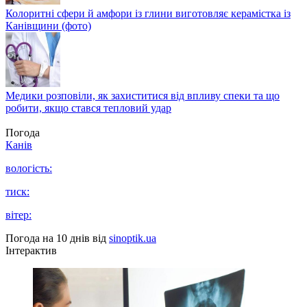
Колоритні сфери й амфори із глини виготовляє керамістка із
Канівщини (фото)
Медики розповіли, як захиститися від впливу спеки та що
робити, якщо стався тепловий удар
Погода
Канів
вологість:
тиск:
вітер:
Погода на 10 днів від
sinoptik.ua
Інтерактив