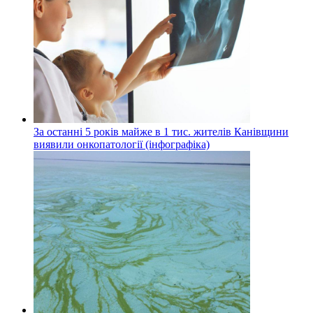
За останні 5 років майже в 1 тис. жителів Канівщини
виявили онкопатології (інфографіка)