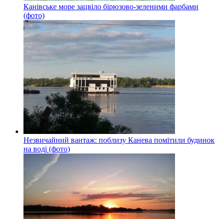
Канівське море зацвіло бірюзово-зеленими фарбами
(фото)
Незвичайний вантаж: поблизу Канева помітили будинок
на воді (фото)