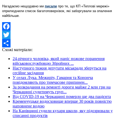
Нагадаємо нещодавно ми
писали
про те, що КП «Теплові мережі»
оприлюднили список багатоповерхівок, які заборгували за опалення
найбільше.
Facebook
Twitter
Схожі матеріали:
Share
24-річного чоловіка, який наніс ножове поранення
військовослужбовцю Збройних ...
Наступного тижня депутати міськради зберуться на
сесійне засідання
У селах Лука. Межиріч, Гамарня та Кононча
повідомляють про тимчасове припинен...
За розкрадання на ремонті дороги майже 2 млн грн на
Черкащині судитимуть груп...
Від COVID-19 на Черкащині померло ще два пацієнта
Кременчуцьке водосховище вперше 30 років повністю
наповнене водою
На Канівщині судили кухаря школи, яку підозрювали у
списанні продуктів