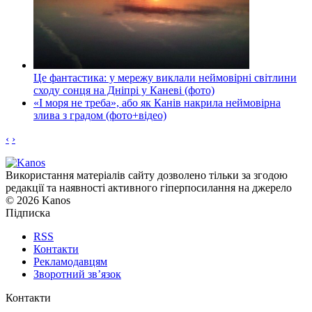
Це фантастика: у мережу виклали неймовірні світлини
сходу сонця на Дніпрі у Каневі (фото)
«І моря не треба», або як Канів накрила неймовірна
злива з градом (фото+відео)
‹
›
Використання матеріалів сайту дозволено тільки за згодою
редакції та наявності активного гіперпосилання на джерело
© 2026 Kanos
Підписка
RSS
Контакти
Рекламодавцям
Зворотний зв’язок
Контакти