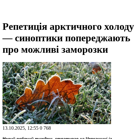
Репетиція арктичного холоду
— синоптики попереджають
про можливі заморозки
13.10.2025, 12:55
0
768
Новий робочий тиждень стратував на Черкащині із