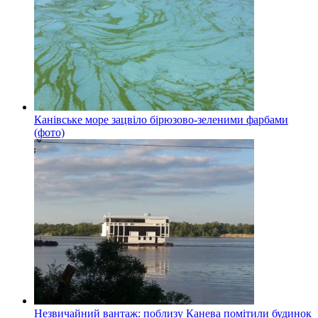
Канівське море зацвіло бірюзово-зеленими фарбами
(фото)
Незвичайний вантаж: поблизу Канева помітили будинок