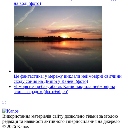
на воді (фото)
Це фантастика: у мережу виклали неймовірні світлини
сходу сонця на Дніпрі у Каневі (фото)
«І моря не треба», або як Канів накрила неймовірна
злива з градом (фото+відео)
‹
›
Використання матеріалів сайту дозволено тільки за згодою
редакції та наявності активного гіперпосилання на джерело
© 2026 Kanos