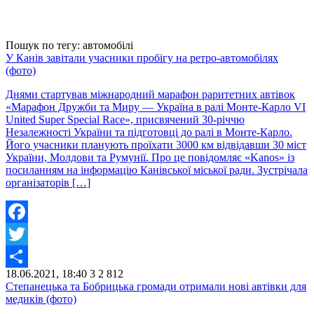
Пошук по тегу: автомобілі
У Канів завітали учасники пробігу на ретро-автомобілях
(фото)
Днями стартував міжнародний марафон раритетних автівок
«Марафон Дружби та Миру — Україна в ралі Монте-Карло VI
United Super Special Race», присвячений 30-річчю
Незалежності України та підготовці до ралі в Монте-Карло.
Його учасники планують проїхати 3000 км відвідавши 30 міст
України, Молдови та Румунії. Про це повідомляє «Kanos» із
посиланням на інформацію Канівської міської ради. Зустрічала
організаторів […]
Facebook
Twitter
18.06.2021, 18:40
3
2 812
Share
Степанецька та Бобрицька громади отримали нові автівки для
медиків (фото)