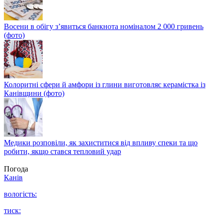
Восени в обігу з’явиться банкнота номіналом 2 000 гривень
(фото)
Колоритні сфери й амфори із глини виготовляє керамістка із
Канівщини (фото)
Медики розповіли, як захиститися від впливу спеки та що
робити, якщо стався тепловий удар
Погода
Канів
вологість:
тиск: