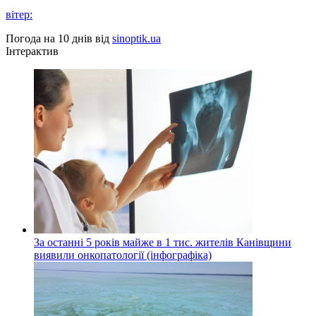
вітер:
Погода на 10 днів від
sinoptik.ua
Інтерактив
За останні 5 років майже в 1 тис. жителів Канівщини
виявили онкопатології (інфографіка)