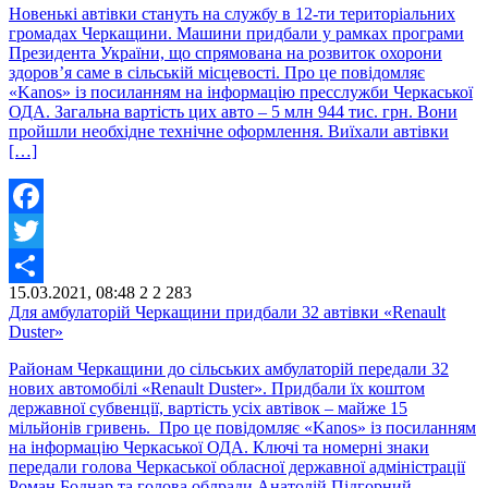
Новенькі автівки стануть на службу в 12-ти територіальних
громадах Черкащини. Машини придбали у рамках програми
Президента України, що спрямована на розвиток охорони
здоров’я саме в сільській місцевості. Про це повідомляє
«Kanos» із посиланням на інформацію пресслужби Черкаської
ОДА. Загальна вартість цих авто – 5 млн 944 тис. грн. Вони
пройшли необхідне технічне оформлення. Виїхали автівки
[…]
Facebook
Twitter
15.03.2021, 08:48
2
2 283
Share
Для амбулаторій Черкащини придбали 32 автівки «Renault
Duster»
Районам Черкащини до сільських амбулаторій передали 32
нових автомобілі «Renault Duster». Придбали їх коштом
державної субвенції, вартість усіх автівок – майже 15
мільйонів гривень. Про це повідомляє «Kanos» із посиланням
на інформацію Черкаської ОДА. Ключі та номерні знаки
передали голова Черкаської обласної державної адміністрації
Роман Боднар та голова облради Анатолій Підгорний.