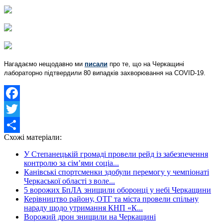
Нагадаємо нещодавно ми
писали
про те, що на Черкащині
лабораторно підтвердили 80 випадків захворювання на COVID-19.
Facebook
Twitter
Схожі матеріали:
Share
У Степанецькій громаді провели рейд із забезпечення
контролю за сім’ями соціа...
Канівські спортсменки здобули перемогу у чемпіонаті
Черкаської області з воле...
5 ворожих БпЛА знищили оборонці у небі Черкащини
Керівництво району, ОТГ та міста провели спільну
нараду щодо утримання КНП «К...
Ворожий дрон знищили на Черкащині