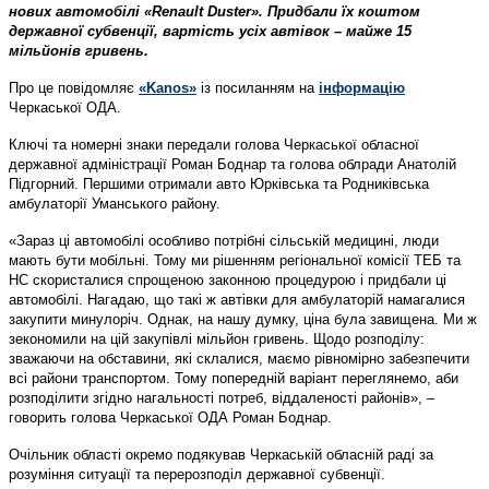
нових автомобілі «Renault Duster». Придбали їх коштом
державної субвенції, вартість усіх автівок – майже 15
мільйонів гривень.
Про це повідомляє
«Kanos»
із посиланням на
інформацію
Черкаської ОДА.
Ключі та номерні знаки передали голова Черкаської обласної
державної адміністрації Роман Боднар та голова облради Анатолій
Підгорний. Першими отримали авто Юрківська та Родниківська
амбулаторії Уманського району.
«Зараз ці автомобілі особливо потрібні сільській медицині, люди
мають бути мобільні. Тому ми рішенням регіональної комісії ТЕБ та
НС скористалися спрощеною законною процедурою і придбали ці
автомобілі. Нагадаю, що такі ж автівки для амбулаторій намагалися
закупити минулоріч. Однак, на нашу думку, ціна була завищена. Ми ж
зекономили на цій закупівлі мільйон гривень. Щодо розподілу:
зважаючи на обставини, які склалися, маємо рівномірно забезпечити
всі райони транспортом. Тому попередній варіант переглянемо, аби
розподілити згідно нагальності потреб, віддаленості районів», –
говорить голова Черкаської ОДА Роман Боднар.
Очільник області окремо подякував Черкаській обласній раді за
розуміння ситуації та перерозподіл державної субвенції.