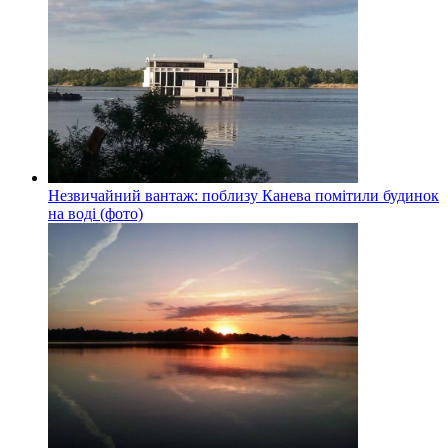
Незвичайний вантаж: поблизу Канева помітили будинок
на воді (фото)