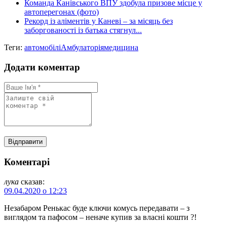
Команда Канівського ВПУ здобула призове місце у
автоперегонах (фото)
Рекорд із аліментів у Каневі – за місяць без
заборгованості із батька стягнул...
Теги:
автомобілі
Амбулаторія
медицина
Додати коментар
Коментарі
лука
сказав:
09.04.2020 о 12:23
Незабаром Ренькас буде ключи комусь передавати – з
виглядом та пафосом – неначе купив за власні кошти ?!