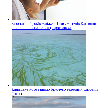
За останні 5 років майже в 1 тис. жителів Канівщини
виявили онкопатології (інфографіка)
Канівське море зацвіло бірюзово-зеленими фарбами
(фото)