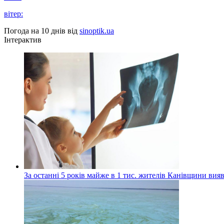
вітер:
Погода на 10 днів від
sinoptik.ua
Інтерактив
За останні 5 років майже в 1 тис. жителів Канівщини вияв