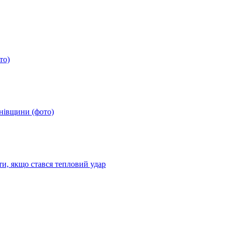
то)
анівщини (фото)
ти, якщо стався тепловий удар