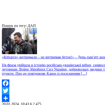
Пошук по тегу: ДАП
«Кіборги» витримали – не витримав бетон!» – День пам’яті за
Ця фраза увійшла в історію російсько-української війни, символ
летовище. Воїни Збройних Сил України, добровольці, медики т
пункти. Про це повідомляє Kanos із посиланням […]
Facebook
Twitter
20.01.2024, 10:43
6
2 475