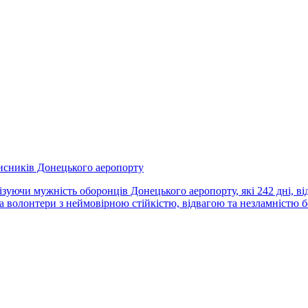
хисників Донецького аеропорту
ізуючи мужність оборонців Донецького аеропорту, які 242 дні, від 
а волонтери з неймовірною стійкістю, відвагою та незламністю