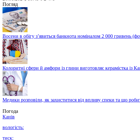
Share
Погляд
Восени в обігу з’явиться банкнота номіналом 2 000 гривень (фо
Колоритні сфери й амфори із глини виготовляє керамістка із К
Медики розповіли, як захиститися від впливу спеки та що роби
Погода
Канів
вологість:
тиск: