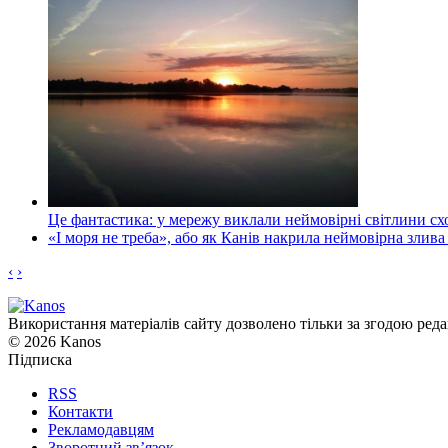
Це фантастика: у мережу виклали неймовірні світлини схо
«І моря не треба», або як Канів накрила неймовірна злива
‹
›
Використання матеріалів сайту дозволено тільки за згодою реда
© 2026 Kanos
Підписка
RSS
Контакти
Рекламодавцям
Зворотний зв’язок