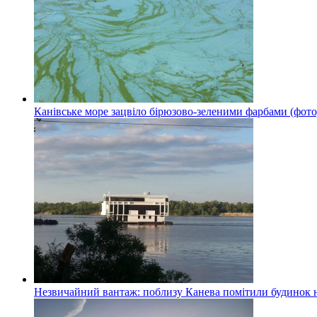
Канівське море зацвіло бірюзово-зеленими фарбами (фото
Незвичайний вантаж: поблизу Канева помітили будинок н