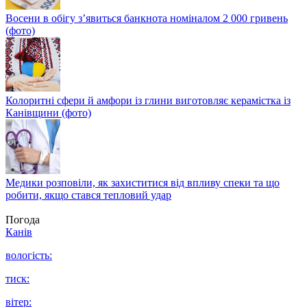
Восени в обігу з’явиться банкнота номіналом 2 000 гривень
(фото)
Колоритні сфери й амфори із глини виготовляє керамістка із
Канівщини (фото)
Медики розповіли, як захиститися від впливу спеки та що
робити, якщо стався тепловий удар
Погода
Канів
вологість:
тиск:
вітер: