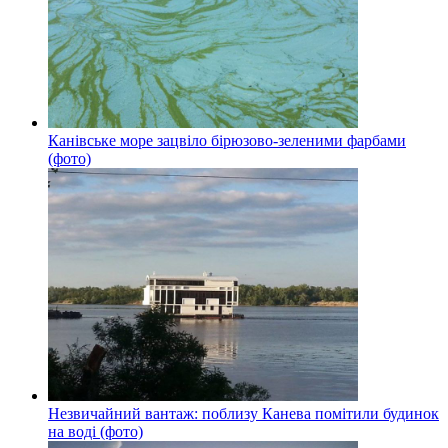
Канівське море зацвіло бірюзово-зеленими фарбами
(фото)
Незвичайний вантаж: поблизу Канева помітили будинок
на воді (фото)