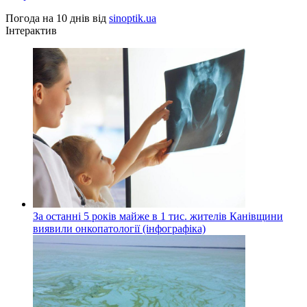
Погода на 10 днів від
sinoptik.ua
Інтерактив
За останні 5 років майже в 1 тис. жителів Канівщини
виявили онкопатології (інфографіка)