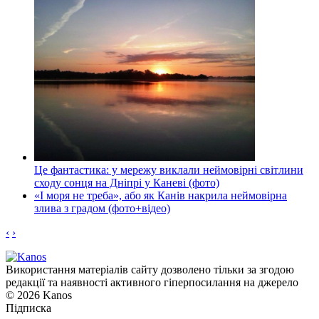
Це фантастика: у мережу виклали неймовірні світлини
сходу сонця на Дніпрі у Каневі (фото)
«І моря не треба», або як Канів накрила неймовірна
злива з градом (фото+відео)
‹
›
Використання матеріалів сайту дозволено тільки за згодою
редакції та наявності активного гіперпосилання на джерело
© 2026 Kanos
Підписка