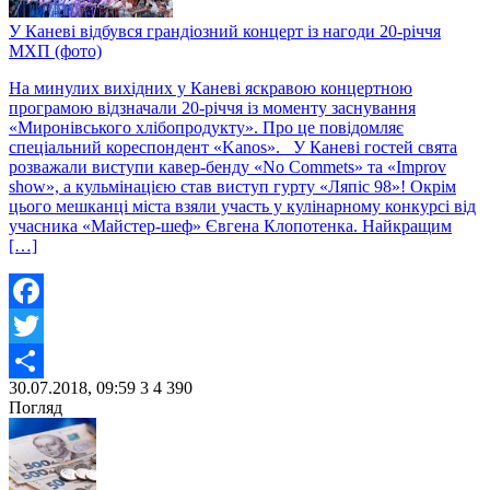
У Каневі відбувся грандіозний концерт із нагоди 20-річчя
МХП (фото)
На минулих вихідних у Каневі яскравою концертною
програмою відзначали 20-річчя із моменту заснування
«Миронівського хлібопродукту». Про це повідомляє
спеціальний кореспондент «Kanos». У Каневі гостей свята
розважали виступи кавер-бенду «No Commets» та «Improv
show», а кульмінацією став виступ гурту «Ляпіс 98»! Окрім
цього мешканці міста взяли участь у кулінарному конкурсі від
учасника «Майстер-шеф» Євгена Клопотенка. Найкращим
[…]
Facebook
Twitter
30.07.2018, 09:59
3
4 390
Share
Погляд