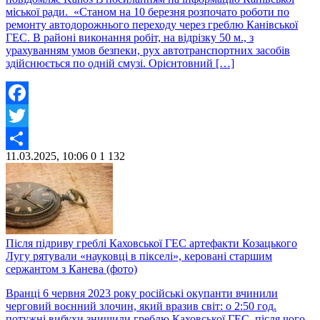
міської ради. «Станом на 10 березня розпочато роботи по
ремонту автодорожнього переходу через греблю Канівської
ГЕС. В районі виконання робіт, на відрізку 50 м., з
урахуванням умов безпеки, рух автотранспортних засобів
здійснюється по одній смузі. Орієнтовний […]
Facebook
Twitter
11.03.2025, 10:06
0
1 132
Share
Після підриву греблі Каховської ГЕС артефакти Козацького
Лугу рятували «науковці в пікселі», керовані старшим
сержантом з Канева (фото)
Вранці 6 червня 2023 року російські окупанти вчинили
черговий воєнний злочин, який вразив світ: о 2:50 год.
потужні вибухи знищили греблю Каховської ГЕС, після чого