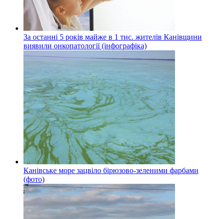
За останні 5 років майже в 1 тис. жителів Канівщини
виявили онкопатології (інфографіка)
Канівське море зацвіло бірюзово-зеленими фарбами
(фото)