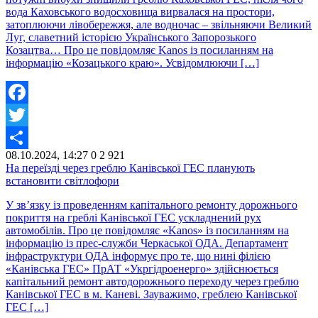
вода Каховського водосховища вирвалася на простори,
затоплюючи лівобережжя, але водночас – звільняючи Великий
Луг, славетний історією Українського Запорозького
Козацтва… Про це повідомляє Kanos із посиланням на
інформацію «Козацького краю». Усвідомлюючи […]
Facebook
Twitter
08.10.2024, 14:27
0
2 921
Share
На переїзді через греблю Канівської ГЕС планують
встановити світлофори
У зв’язку із проведенням капітального ремонту дорожнього
покриття на греблі Канівської ГЕС ускладнений рух
автомобілів. Про це повідомляє «Kanos» із посиланням на
інформацію із прес-служби Черкаської ОДА. Департамент
інфраструктури ОДА інформує про те, що нині філією
«Канівська ГЕС» ПрАТ «Укргідроенерго» здійснюється
капітальний ремонт автодорожнього переходу через греблю
Канівської ГЕС в м. Каневі. Зауважимо, греблею Канівської
ГЕС […]