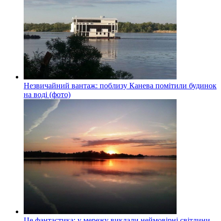
Незвичайний вантаж: поблизу Канева помітили будинок
на воді (фото)
Це фантастика: у мережу виклали неймовірні світлини