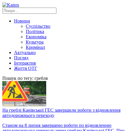
Новини
Суспільство
Політика
Економіка
Культура
Кримінал
Актуально
Погляд
Інтерактив
Життя ОТГ
Пошук по тегу: гребля
На греблі Канівської ГЕС завершили роботи з відновлення
автодорожнього переходу
Станом на 8 липня завершено роботи по відновленню
автодорожнього переходу через греблю Канівської ГЕС. Про