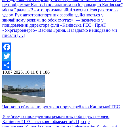
це повідомляє Kanos із посиланням на інформацію Канівської
міської ради. «Вжито протиаварійні заходи після ракетного
удару. Рух автотранспортних засобів здійснюється у
звичайному режимі по обох смугах», — зазначено у
повідомленні директора філії «Канівська ГЕС» ПрАТ
«Укргідроенерго» Василя Гриня. Нагадаємо нещодавно ми
писали […]
Facebook
Twitter
10.07.2025, 10:11
0
1 186
Share
Частково обмежено рух транспорту греблею Канівської ГЕС
У зв’язку із проведенням ремонтних робіт рух греблею
Канівської ГЕС частково обмежений. Про це
повідомляє Kanos із посиланням на інформацію Канівської