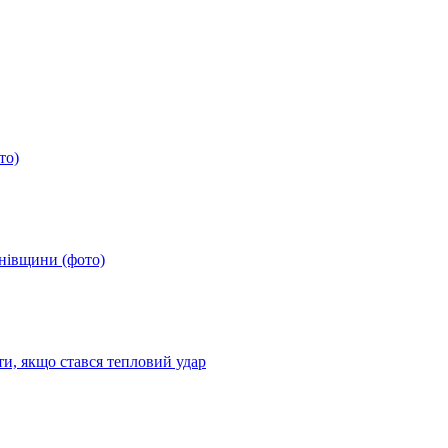
то)
анівщини (фото)
ти, якщо стався тепловий удар