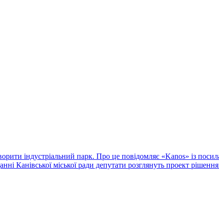
орити індустріальний парк. Про це повідомляє «Kanos» із посила
данні Канівської міської ради депутати розглянуть проект рішенн