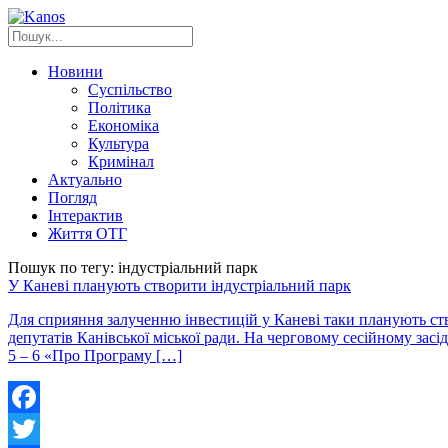
Новини
Суспільство
Політика
Економіка
Культура
Кримінал
Актуально
Погляд
Інтерактив
Життя ОТГ
Пошук по тегу: індустріальний парк
У Каневі планують створити індустріальний парк
Для сприяння залученню інвестицій у Каневі таки планують ств
депутатів Канівської міської ради. На черговому сесійному засі
5 – 6 «Про Програму […]
Facebook