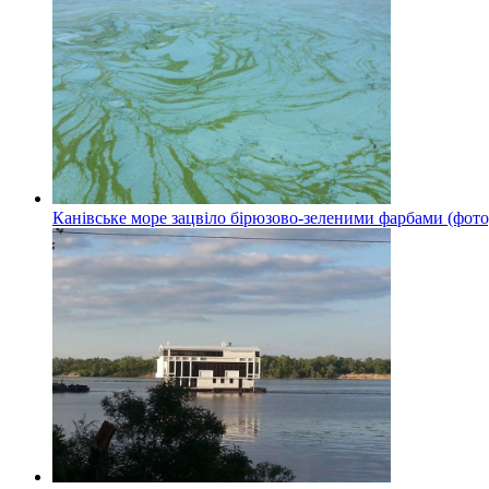
Канівське море зацвіло бірюзово-зеленими фарбами (фото