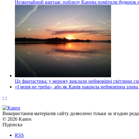
Незвичайний вантаж: поблизу Канева помітили будинок н
Це фантастика: у мережу виклали неймовірні світлини схо
«І моря не треба», або як Канів накрила неймовірна злива
‹
›
Використання матеріалів сайту дозволено тільки за згодою реда
© 2026 Kanos
Підписка
RSS