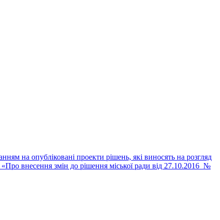
нням на опубліковані проекти рішень, які виносять на розгляд
я «Про внесення змін до рішення міської ради від 27.10.2016 №