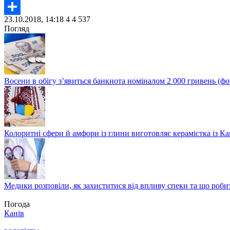
Twitter
23.10.2018, 14:18
4
4 537
Share
Погляд
Восени в обігу з’явиться банкнота номіналом 2 000 гривень (фо
Колоритні сфери й амфори із глини виготовляє керамістка із К
Медики розповіли, як захиститися від впливу спеки та що роби
Погода
Канів