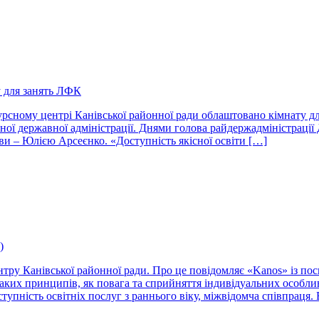
у для занять ЛФК
рсному центрі Канівської районної ради облаштовано кімнату дл
нної державної адміністрації. Днями голова райдержадміністрац
ви – Юлією Арсеєнко. «Доступність якісної освіти […]
)
тру Канівської районної ради. Про це повідомляє «Kanos» із пос
аких принципів, як повага та сприйняття індивідуальних особли
упність освітніх послуг з раннього віку, міжвідомча співпраця. 