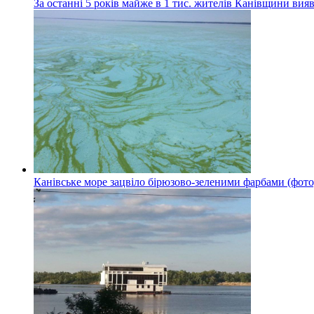
За останні 5 років майже в 1 тис. жителів Канівщини вияв
Канівське море зацвіло бірюзово-зеленими фарбами (фото