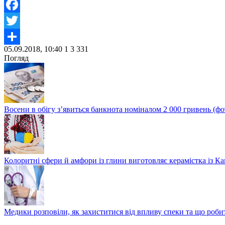
Facebook
Twitter
05.09.2018, 10:40
1
3 331
Share
Погляд
Восени в обігу з’явиться банкнота номіналом 2 000 гривень (фо
Колоритні сфери й амфори із глини виготовляє керамістка із К
Медики розповіли, як захиститися від впливу спеки та що роби