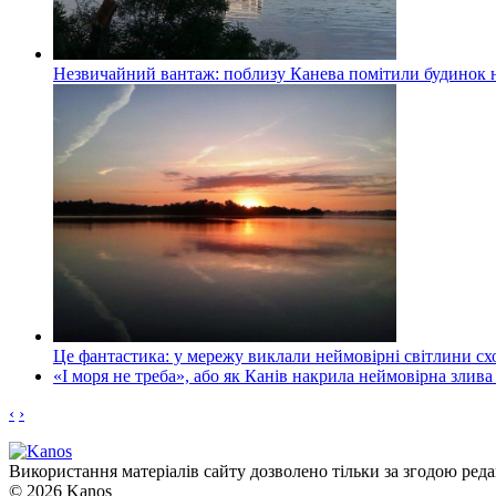
Незвичайний вантаж: поблизу Канева помітили будинок н
Це фантастика: у мережу виклали неймовірні світлини схо
«І моря не треба», або як Канів накрила неймовірна злива
‹
›
Використання матеріалів сайту дозволено тільки за згодою реда
© 2026 Kanos