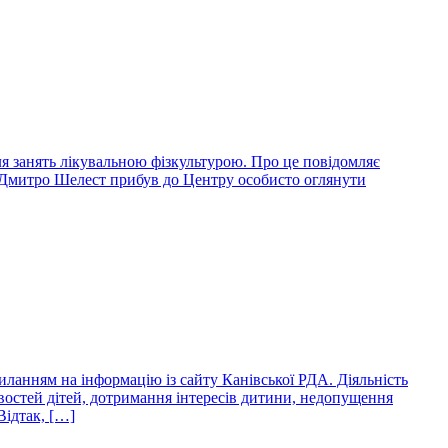
я занять лікувальною фізкультурою. Про це повідомляє
ії Дмитро Шелест прибув до Центру особисто оглянути
иланням на інформацію із сайту Канівської РДА. Діяльність
востей дітей, дотримання інтересів дитини, недопущення
Відтак, […]