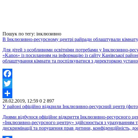
Пошук по тегу: інклюзивно
В Інклюзивно-ресурсному центрі райради облаштували кімнат
Для дітей з особливими освітніми потребами у Інклюзивно-ресу
«Kanos» із посиланням на інформацію із сайту Канівської райо
облаштування кімнати та поспілкуватися з директоркою устано
Facebook
Twitter
28.02.2019, 12:59
0
2 897
Share
У районі офіційно відкрили Інклюзивно-ресурсний центр (фото
Днями відбулося офіційне відкриття Інклюзивно-ресурсного цен
«Інклюзивно-ресурсного центру» здійснюється з урахуванням т
дискримінації та порушення прав дитини, конфіденційність, дост