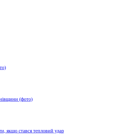
то)
анівщини (фото)
ти, якщо стався тепловий удар