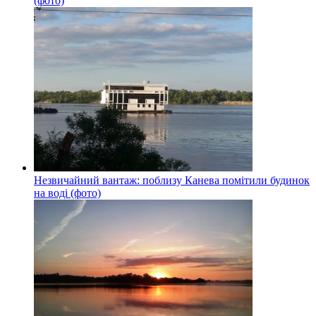
(фото)
Незвичайний вантаж: поблизу Канева помітили будинок
на воді (фото)