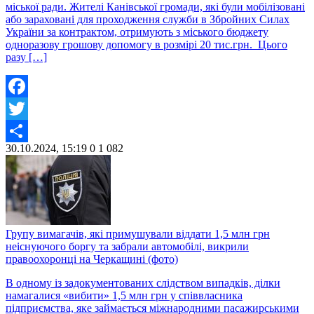
міської ради. Жителі Канівської громади, які були мобілізовані
або зараховані для проходження служби в Збройних Силах
України за контрактом, отримують з міського бюджету
одноразову грошову допомогу в розмірі 20 тис.грн. Цього
разу […]
Facebook
Twitter
30.10.2024, 15:19
0
1 082
Share
Групу вимагачів, які примушували віддати 1,5 млн грн
неіснуючого боргу та забрали автомобілі, викрили
правоохоронці на Черкащині (фото)
В одному із задокументованих слідством випадків, ділки
намагалися «вибити» 1,5 млн грн у співвласника
підприємства, яке займається міжнародними пасажирськими