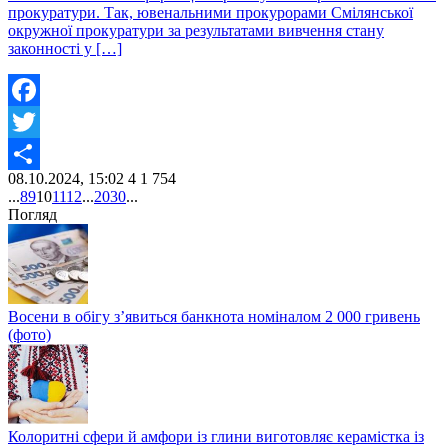
прокуратури. Так, ювенальними прокурорами Смілянської
окружної прокуратури за результатами вивчення стану
законності у […]
Facebook
Twitter
08.10.2024, 15:02
4
1 754
Share
...
8
9
10
11
12
...
20
30
...
Погляд
Восени в обігу з’явиться банкнота номіналом 2 000 гривень
(фото)
Колоритні сфери й амфори із глини виготовляє керамістка із