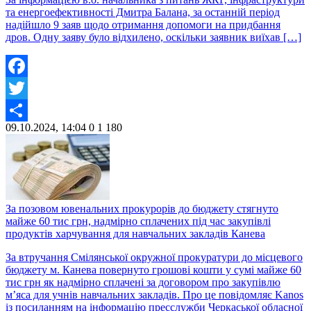
та енергоефективності Дмитра Балана, за останній період
надійшло 9 заяв щодо отримання допомоги на придбання
дров. Одну заяву було відхилено, оскільки заявник виїхав […]
Facebook
Twitter
09.10.2024, 14:04
0
1 180
Share
За позовом ювенальних прокурорів до бюджету стягнуто
майже 60 тис грн, надмірно сплачених під час закупівлі
продуктів харчування для навчальних закладів Канева
За втручання Смілянської окружної прокуратури до місцевого
бюджету м. Канева повернуто грошові кошти у сумі майже 60
тис грн як надмірно сплачені за договором про закупівлю
м’яса для учнів навчальних закладів. Про це повідомляє Kanos
із посиланням на інформацію пресслужби Черкаської обласної