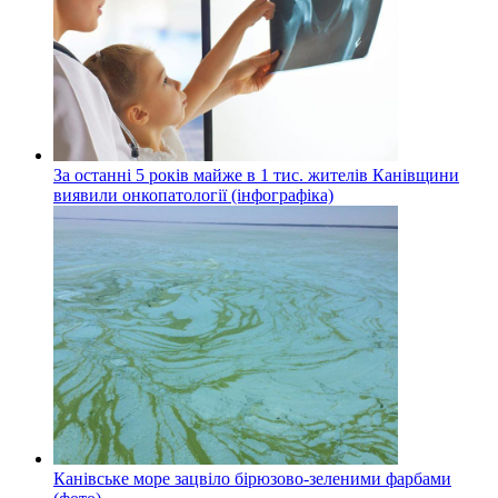
За останні 5 років майже в 1 тис. жителів Канівщини
виявили онкопатології (інфографіка)
Канівське море зацвіло бірюзово-зеленими фарбами