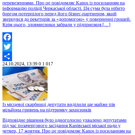
перевезеннями. Про це повідомляє Kanos із посиланням на
інформацію поліції Черкаської області. Ця сума була нібито
боргом потерпілого перед його бізнес-партнером, який
звернувся до рекетирів за «допомогою» у поверненні грошей.
Крім цього, зловмисники забрали у підприємця […]
Facebook
Twitter
24.10.2024, 13:39
0
1 017
Share
Із місцевої скарбниці депутати виділили ще майже пів
мільйона гривень на підтримку захисників
Відповідне рішення було одноголосно ухвалено депутатами
під час позачергового засідання Канівської міської ради у
четвер, 17 жовтня. Про це повідомляє Kanos із посиланням на