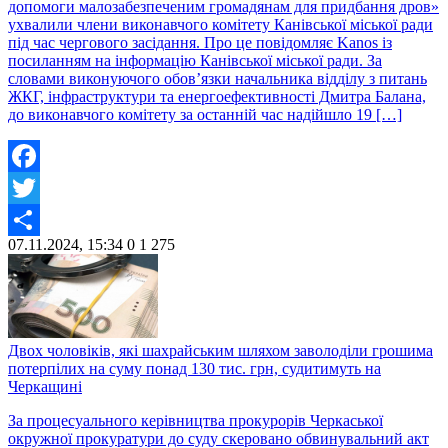
допомоги малозабезпеченим громадянам для придбання дров»
ухвалили члени виконавчого комітету Канівської міської ради
під час чергового засідання. Про це повідомляє Kanos із
посиланням на інформацію Канівської міської ради. За
словами виконуючого обов’язки начальника відділу з питань
ЖКГ, інфраструктури та енергоефективності Дмитра Балана,
до виконавчого комітету за останній час надійшло 19 […]
Facebook
Twitter
07.11.2024, 15:34
0
1 275
Share
Двох чоловіків, які шахрайським шляхом заволоділи грошима
потерпілих на суму понад 130 тис. грн, судитимуть на
Черкащині
За процесуального керівництва прокурорів Черкаської
окружної прокуратури до суду скеровано обвинувальний акт