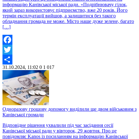
інформацію Канівської міської ради. «Подрібнювачу гілок,
який зараз використовує підприємство, вже 20 років. Його
термін експлуатації вийшов, а залишитися без такого
обладнання громада не може. Місто наше дуже зелене, багато
[…]
Facebook
Twitter
31.10.2024, 11:02
0
1 017
Share
Одноразову грошову допомогу виділили ще двом військовим з
Канівської громади
Відповідне рішення ухвалили під час засідання сесії
Канівської міської ради у вівторок, 29 жовтня. Про це
повідомляє Kanos із посиланням на інформацію Канівської