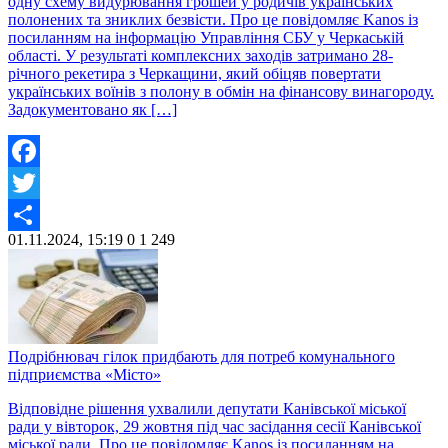
одну схему видурювання грошей у родичів українських
полонених та зниклих безвісти. Про це повідомляє Kanos із
посиланням на інформацію Управління СБУ у Черкаській
області. У результаті комплексних заходів затримано 28-
річного рекетира з Черкащини, який обіцяв повертати
українських воїнів з полону в обмін на фінансову винагороду.
Задокументовано як […]
Facebook
Twitter
01.11.2024, 15:19
0
1 249
Share
Подрібнювач гілок придбають для потреб комунального
підприємства «Місто»
Відповідне рішення ухвалили депутати Канівської міської
ради у вівторок, 29 жовтня під час засідання сесії Канівської
міської ради. Про це повідомляє Kanos із посиланням на