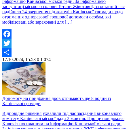
інформацію Канівської міської ради. За інформацією
заступниці міського голови Тетяни Жівотової, за останній час
надійшло 24 звернення від жителів Канівської громади щодо
отримання одноразової грошової допомоги особам, які
мобілізовані або зараховані для […]
Facebook
Twitter
17.10.2024, 15:53
0
1 074
Share
Допомогу на придбання дров отримають ще 8 родин із
Канівської громади
Відповідне рішення ухвалили під час засідання виконавчого
комітету Канівської міської ради 2 жовтня. Про це повідомляє
Kanos із посиланням на інформацію Канівської міської ради.
За інформацією в.о. начальника з питань ЖКГ, інфраструктури