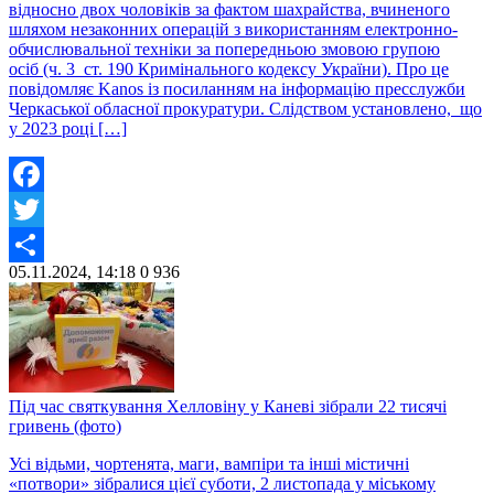
відносно двох чоловіків за фактом шахрайства, вчиненого
шляхом незаконних операцій з використанням електронно-
обчислювальної техніки за попередньою змовою групою
осіб (ч. 3 ст. 190 Кримінального кодексу України). Про це
повідомляє Kanos із посиланням на інформацію пресслужби
Черкаської обласної прокуратури. Слідством установлено, що
у 2023 році […]
Facebook
Twitter
05.11.2024, 14:18
0
936
Share
Під час святкування Хелловіну у Каневі зібрали 22 тисячі
гривень (фото)
Усі відьми, чортенята, маги, вампіри та інші містичні
«потвори» зібралися цієї суботи, 2 листопада у міському