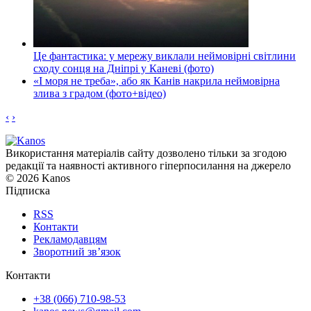
Це фантастика: у мережу виклали неймовірні світлини
сходу сонця на Дніпрі у Каневі (фото)
«І моря не треба», або як Канів накрила неймовірна
злива з градом (фото+відео)
‹
›
Використання матеріалів сайту дозволено тільки за згодою
редакції та наявності активного гіперпосилання на джерело
© 2026 Kanos
Підписка
RSS
Контакти
Рекламодавцям
Зворотний зв’язок
Контакти
+38 (066) 710-98-53