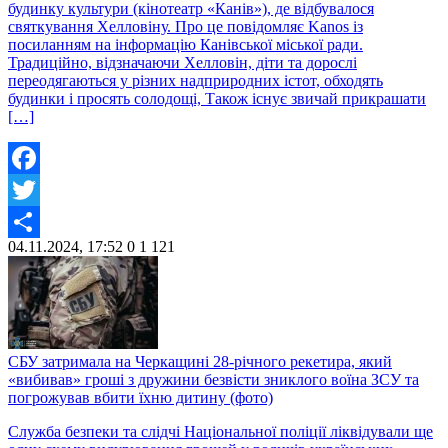
будинку культури (кінотеатр «Канів»), де відбувалося
святкування Хелловіну. Про це повідомляє Kanos із
посиланням на інформацію Канівської міської ради.
Традиційно, відзначаючи Хелловін, діти та дорослі
переодягаються у різних надприродних істот, обходять
будинки і просять солодощі, Також існує звичай прикрашати
[…]
Facebook
Twitter
04.11.2024, 17:52
0
1 121
Share
СБУ затримала на Черкащині 28-річного рекетира, який
«вибивав» гроші з дружини безвісти зниклого воїна ЗСУ та
погрожував вбити їхню дитину (фото)
Служба безпеки та слідчі Національної поліції ліквідували ще