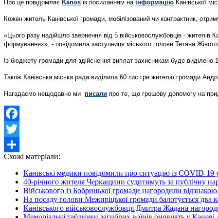
Про це повідомляє
Kanos
із посиланням на
інформацію
Канівської міс
Кожен житель Канівської громади, мобілізований чи контрактник, отри
«Цього разу надійшло звернення від 5 військовослужбовців - жителів К
формуваннях», - повідомила заступниця міського голови Тетяна Жівото
Із бюджету громади для здійснення виплат захисникам буде виділено 1
Також Канівська міська рада виділила 60 тис.грн жителю громади Андр
Нагадаємо нещодавно ми
писали
про те, що грошову допомогу на при
Facebook
Twitter
Схожі матеріали:
Share
Канівські медики повідомили про ситуацію із COVID-19 у
40-річного жителя Черкащини судитимуть за публічну на
Військового із Бобрицької громади нагородили відзнакою 
На посаду голови Межиріцької громади балотується два 
Канівського військовослужбовця Дмитра Жадана нагород
Меморіальні таблички загиблих воїнів оновлять у Каневі до