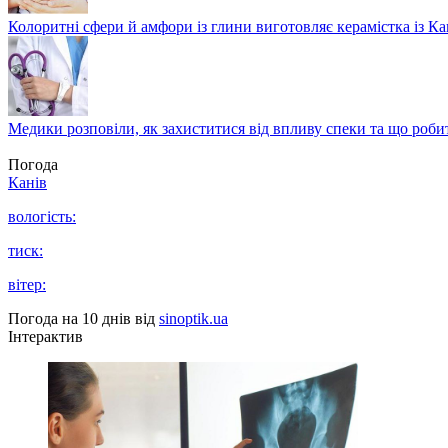
Колоритні сфери й амфори із глини виготовляє керамістка із К
Медики розповіли, як захиститися від впливу спеки та що роби
Погода
Канів
вологість:
тиск:
вітер:
Погода на 10 днів від
sinoptik.ua
Інтерактив