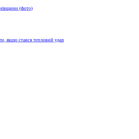
анівщини (фото)
ти, якщо стався тепловий удар