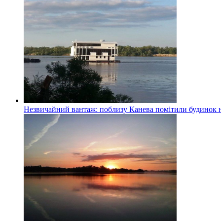
Незвичайний вантаж: поблизу Канева помітили будинок н