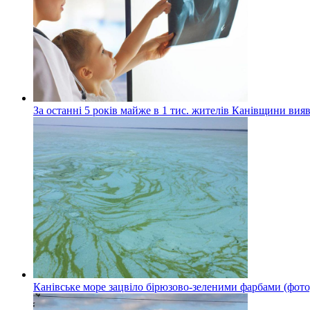
За останні 5 років майже в 1 тис. жителів Канівщини вияв
Канівське море зацвіло бірюзово-зеленими фарбами (фото