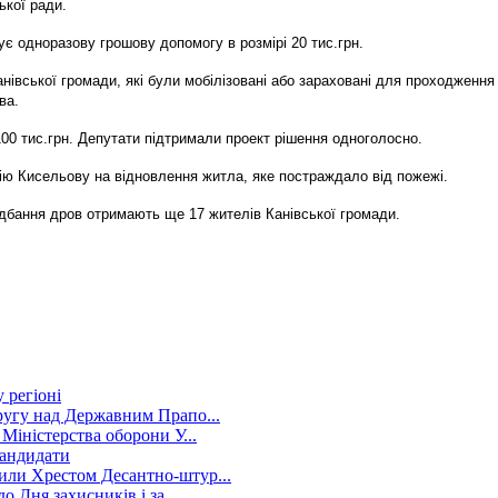
ької ради.
мує одноразову грошову допомогу в розмірі 20 тис.грн.
анівської громади, які були мобілізовані або зараховані для проходження
ва.
00 тис.грн. Депутати підтримали проект рішення одноголосно.
ію Кисельову на відновлення житла, яке постраждало від пожежі.
дбання дров отримають ще 17 жителів Канівської громади.
 регіоні
ругу над Державним Прапо...
Міністерства оборони У...
кандидати
или Хрестом Десантно-штур...
 Дня захисників і за...