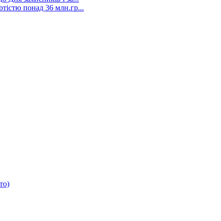
тістю понад 36 млн.гр...
то)