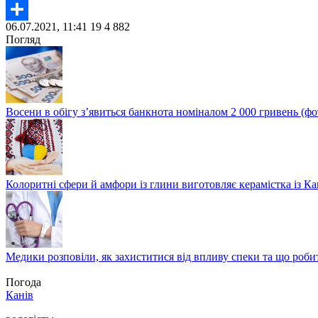
Twitter
06.07.2021, 11:41
19
4 882
Share
Погляд
Восени в обігу з’явиться банкнота номіналом 2 000 гривень (фо
Колоритні сфери й амфори із глини виготовляє керамістка із К
Медики розповіли, як захиститися від впливу спеки та що роби
Погода
Канів