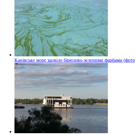
Канівське море зацвіло бірюзово-зеленими фарбами (фото