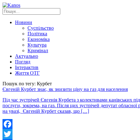
Новини
Суспільство
Політика
Економіка
Культура
Кримінал
Актуально
Погляд
Інтерактив
Життя ОТГ
Пошук по тегу: Курбет
Євгеній Курбет знає, як знизити ціну на газ для населення
Під час зустрічей Євгенія Курбета з колективами канівських
послуги, зокрема, на газ. Після цих зустрічей депутат обласно
на увазі, Євгеній Курбет сказав, що […]
Facebook