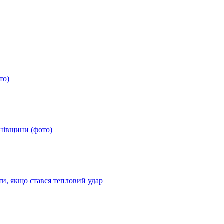
то)
анівщини (фото)
ти, якщо стався тепловий удар