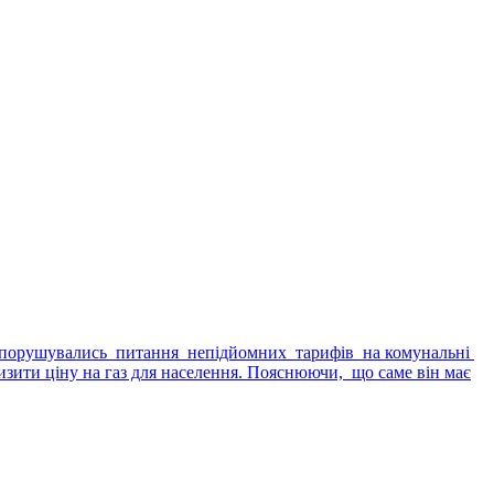
во порушувались питання непідйомних тарифів на комунальні
низити ціну на газ для населення. Пояснюючи, що саме він має