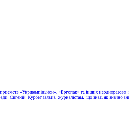
 підприємств «Укршампіньйон», «Ергопак» та інших неодноразо
ї ради Євгеній Курбет заявив журналістам, що знає, як значно з