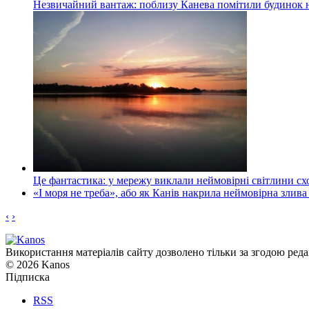
Незвичайний вантаж: поблизу Канева помітили будинок н
Це фантастика: у мережу виклали неймовірні світлини схо
«І моря не треба», або як Канів накрила неймовірна злива
‹
›
Використання матеріалів сайту дозволено тільки за згодою реда
© 2026 Kanos
Підписка
RSS