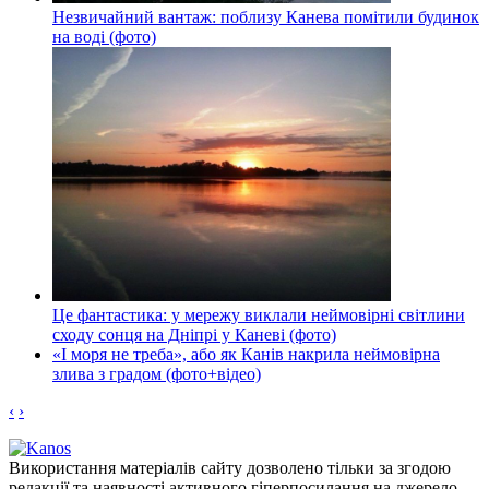
Незвичайний вантаж: поблизу Канева помітили будинок
на воді (фото)
Це фантастика: у мережу виклали неймовірні світлини
сходу сонця на Дніпрі у Каневі (фото)
«І моря не треба», або як Канів накрила неймовірна
злива з градом (фото+відео)
‹
›
Використання матеріалів сайту дозволено тільки за згодою
редакції та наявності активного гіперпосилання на джерело