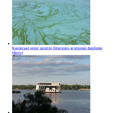
Канівське море зацвіло бірюзово-зеленими фарбами
(фото)