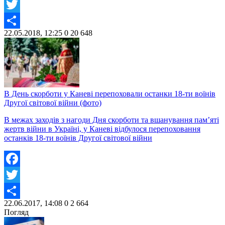
Facebook
Twitter
22.05.2018, 12:25
0
20 648
Share
В День скорботи у Каневі перепоховали останки 18-ти воїнів
Другої світової війни (фото)
В межах заходів з нагоди Дня скорботи та вшанування пам’яті
жертв війни в Україні, у Каневі відбулося перепоховання
останків 18-ти воїнів Другої світової війни
Facebook
Twitter
22.06.2017, 14:08
0
2 664
Share
Погляд