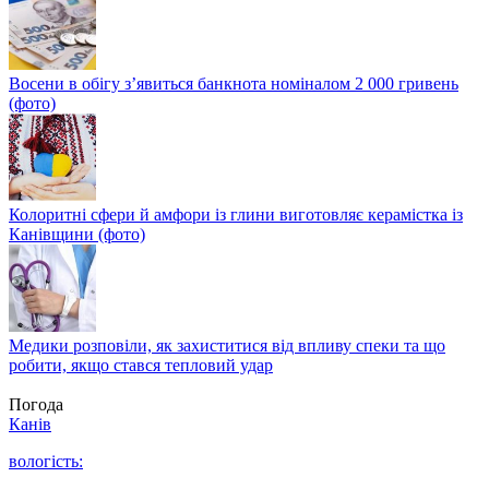
Восени в обігу з’явиться банкнота номіналом 2 000 гривень
(фото)
Колоритні сфери й амфори із глини виготовляє керамістка із
Канівщини (фото)
Медики розповіли, як захиститися від впливу спеки та що
робити, якщо стався тепловий удар
Погода
Канів
вологість: