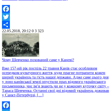
Facebook
Twitter
22.05.2018, 20:12
0
3 323
Share
Чому Шевченко похований саме у Каневі?
Вже 157-ий рік поспіль 22 травня Канів стає особливим
осередком культурного життя, куди прагне потрапити кожен
щирий українець та гість нашої держави. Адже саме цього дня
у лоно канівської землі опустили прах відомого українського
письменника, чиє ім’я знають чи не у кожному куточку світу –
Тараса Шевченка. Останні свої дні відомий українець доживав
у Санкт-Петербурзі, […]