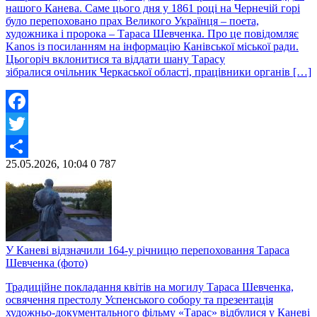
нашого Канева. Саме цього дня у 1861 році на Чернечій горі
було перепоховано прах Великого Українця – поета,
художника і пророка – Тараса Шевченка. Про це повідомляє
Kanos із посиланням на інформацію Канівської міської ради.
Цьогоріч вклонитися та віддати шану Тарасу
зібралися очільник Черкаської області, працівники органів […]
Facebook
Twitter
25.05.2026, 10:04
0
787
Share
У Каневі відзначили 164-у річницю перепоховання Тараса
Шевченка (фото)
Традиційне покладання квітів на могилу Тараса Шевченка,
освячення престолу Успенського собору та презентація
художньо-документального фільму «Тарас» відбулися у Каневі