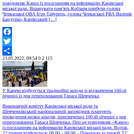
повідомляє Kanos із посиланням на інформацію Канівської
міської ради. Вшанувати пам’ять Кобзаря прибули голова
Черкаської ОВА Ігор Табурець, голова Черкаської РВА Валерія
Бандурко, Канівський […]
Facebook
Twitter
23.05.2022, 09:54
0
2 115
Share
У Каневі відбудуться традиційні заходи із відзначення 160-ої
річниці із дня перепоховання Тараса Шевченка
Виконавчий комітет Канівської міської ради та
Шевченківський національний заповідник планують
проведення низки заходів, присвячених 160-ій річниці з дня
перепоховання Тараса Шевченка. Про це повідомляє «Kanos»
із посиланням на інформацію Канівської міської ради. Відтак,
22 травня відбудуться: 08.00 – 09.00 – Панахида за упокій Т.Г.