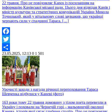
22 травня. Про це повідомляє Kanos із посиланням на
інформацію Канівської міської ради. Цього дня відвідав Канів і
міністр культури та стратегічних комунікацій України Микола
Точицький, який у вітальному слові зауважив, що українці
черпають сили у спадщині Тараса. […]
Facebook
Twitter
23.05.2025, 12:13
0
1 501
Share
Урочисті заходи з нагоди річниці перепоховання Тараса
Шевченка відбулися у Каневі (фото)
163 роки тому 22 травня домовину з тілом поета перевезли в
Україну і поховали на Чернечій горі – мальовничій околиці
Канева, історія якої сягає глибини століть. Про це повідомляє