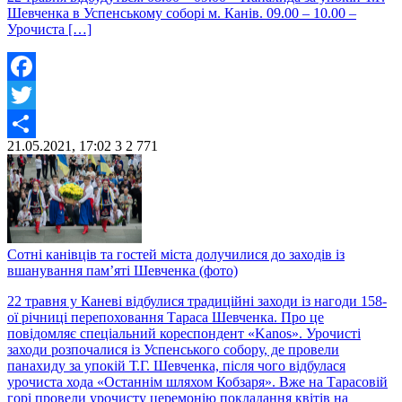
Шевченка в Успенському соборі м. Канів. 09.00 – 10.00 –
Урочиста […]
Facebook
Twitter
21.05.2021, 17:02
3
2 771
Share
Сотні канівців та гостей міста долучилися до заходів із
вшанування пам’яті Шевченка (фото)
22 травня у Каневі відбулися традиційні заходи із нагоди 158-
ої річниці перепоховання Тараса Шевченка. Про це
повідомляє спеціальний кореспондент «Kanos». Урочисті
заходи розпочалися із Успенського собору, де провели
панахиду за упокій Т.Г. Шевченка, після чого відбулася
урочиста хода «Останнім шляхом Кобзаря». Вже на Тарасовій
горі провели урочисту церемонію покладання квітів на