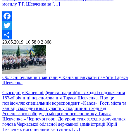
могилу Т.Г. Шевченка за […]
Facebook
Twitter
23.05.2019, 10:58
0
2 868
Share
Обласні очільники завітали у Канів вшанувати пам’ять Тараса
Шевченка
Сьогодні у Каневі відбулися традиційні заходи із відзначення
157-ої річниці перепоховання Тараса Шевченка. Про це
повідомляє спеціальний кореспондент «Kanos». Гості міста та
канівці сьогодні взяли участь у традиційній ході від
Успенського собору до місця вічного спочинку Тараса
Шевченка – Чернечої гори. До урочистих заходів долучилися
голова Черкаської обласної державної адміністрації Юрій
Ткаченко, його перший заступник […]