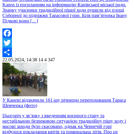
Kanos із посиланням на інформацію Канівської міської ради.
Зранку учасники традиційної пішої ходи рушили від площі
Соборної до підніжжя Тарасової гори. Біля пам’ятника Івану
Підкові вони […]
Facebook
Twitter
22.05.2024, 14:38
14
4 347
Share
У Каневі відзначили 161-шу річницю перепоховання Тараса
Шевченка (фото)
Цьогоріч у зв’язку з введенням воєнного стану та
нестабільною безпековою ситуацією традиційну пішу ходу і
масові заходи було скасовано, однак на Чернечій горі
відбулося покладання квітів та поминальна літія. Про це