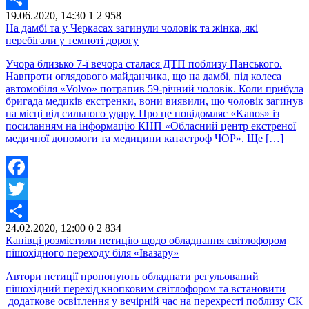
19.06.2020, 14:30
1
2 958
Share
На дамбі та у Черкасах загинули чоловік та жінка, які
перебігали у темноті дорогу
Учора близько 7-ї вечора сталася ДТП поблизу Панського.
Навпроти оглядового майданчика, що на дамбі, під колеса
автомобіля «Volvo» потрапив 59-річний чоловік. Коли прибула
бригада медиків екстренки, вони виявили, що чоловік загинув
на місці від сильного удару. Про це повідомляє «Kanos» із
посиланням на інформацію КНП «Обласний центр екстреної
медичної допомоги та медицини катастроф ЧОР». Ще […]
Facebook
Twitter
24.02.2020, 12:00
0
2 834
Share
Канівці розмістили петицію щодо обладнання світлофором
пішохідного переходу біля «Івазару»
Автори петиції пропонують обладнати регульований
пішохідний перехід кнопковим світлофором та встановити
додаткове освітлення у вечірній час на перехресті поблизу СК