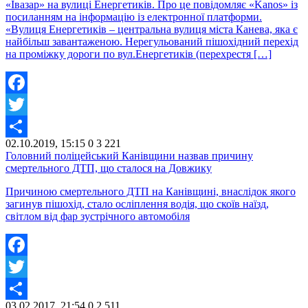
«Івазар» на вулиці Енергетиків. Про це повідомляє «Kanos» із
посиланням на інформацію із електронної платформи.
«Вулиця Енергетиків – центральна вулиця міста Канева, яка є
найбільш завантаженою. Нерегульований пішохідний перехід
на проміжку дороги по вул.Енергетиків (перехрестя […]
Facebook
Twitter
02.10.2019, 15:15
0
3 221
Share
Головний поліцейський Канівщини назвав причину
смертельного ДТП, що сталося на Довжику
Причиною смертельного ДТП на Канівщині, внаслідок якого
загинув пішохід, стало осліплення водія, що скоїв наїзд,
світлом від фар зустрічного автомобіля
Facebook
Twitter
03.02.2017, 21:54
0
2 511