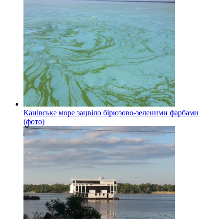
Канівське море зацвіло бірюзово-зеленими фарбами
(фото)