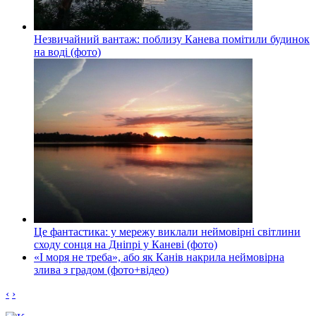
Незвичайний вантаж: поблизу Канева помітили будинок
на воді (фото)
Це фантастика: у мережу виклали неймовірні світлини
сходу сонця на Дніпрі у Каневі (фото)
«І моря не треба», або як Канів накрила неймовірна
злива з градом (фото+відео)
‹
›