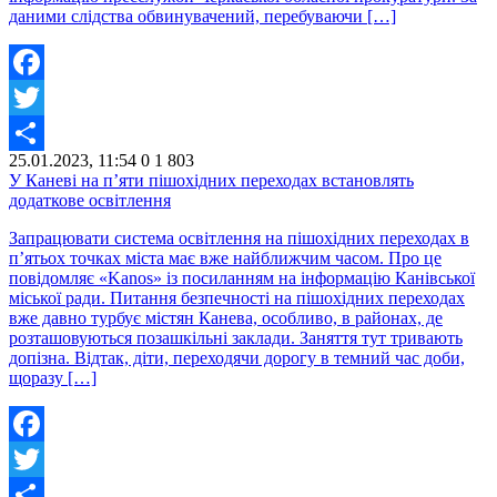
даними слідства обвинувачений, перебуваючи […]
Facebook
Twitter
25.01.2023, 11:54
0
1 803
Share
У Каневі на п’яти пішохідних переходах встановлять
додаткове освітлення
Запрацювати система освітлення на пішохідних переходах в
п’ятьох точках міста має вже найближчим часом. Про це
повідомляє «Kanos» із посиланням на інформацію Канівської
міської ради. Питання безпечності на пішохідних переходах
вже давно турбує містян Канева, особливо, в районах, де
розташовуються позашкільні заклади. Заняття тут тривають
допізна. Відтак, діти, переходячи дорогу в темний час доби,
щоразу […]
Facebook
Twitter