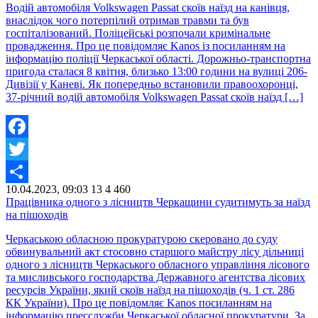
Водій автомобіля Volkswagen Passat скоїв наїзд на канівця,
внаслідок чого потерпілий отримав травми та був
госпіталізований. Поліцейські розпочали кримінальне
провадження. Про це повідомляє Kanos із посиланням на
інформацію поліції Черкаської області. Дорожньо-транспортна
пригода сталася 8 квітня, близько 13:00 години на вулиці 206-
Дивізії у Каневі. Як попередньо встановили правоохоронці,
37-річний водій автомобіля Volkswagen Passat скоїв наїзд […]
Facebook
Twitter
10.04.2023, 09:03
13
4 460
Share
Працівника одного з лісництв Черкащини судитимуть за наїзд
на пішоходів
Черкаською обласною прокуратурою скеровано до суду
обвинувальний акт стосовно старшого майстру лісу дільниці
одного з лісництв Черкаського обласного управління лісового
та мисливського господарства Державного агентства лісових
ресурсів України, який скоїв наїзд на пішоходів (ч. 1 ст. 286
КК України). Про це повідомляє Kanos посиланням на
інформацію пресслужби Черкаської обласної прокуратури. За