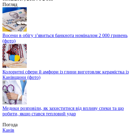
Share
Погляд
Восени в обігу з’явиться банкнота номіналом 2 000 гривень
(фото)
Колоритні сфери й амфори із глини виготовляє керамістка із
Канівщини (фото)
Медики розповіли, як захиститися від впливу спеки та що
робити, якщо стався тепловий удар
Погода
Канів