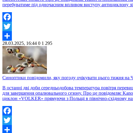
перебуватиме під одночасним впливом виступу антициклону зі 
Facebook
Twitter
28.03.2025, 16:44
0
1 295
Share
Синоптики повідомили, яку погоду очікувати цього тижня на 
В останні дві доби середньодобова температура повітря перевищ
для завершення опалювального сезону. Про це повідомляє Kanos
циклон «VOLKER» прямуючи з Польщі в північно-східному на
Facebook
Twitter