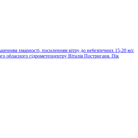
льшенням хмарності, посиленням вітру до небезпечних 15-20 м/с
ого обласного гідрометеоцентру Віталія Постриганя. Пік