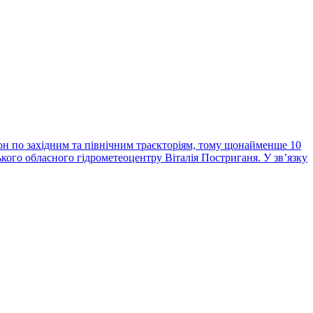
н по західним та північним траєкторіям, тому щонайменше 10
ького обласного гідрометеоцентру Віталія Постриганя. У зв’язку