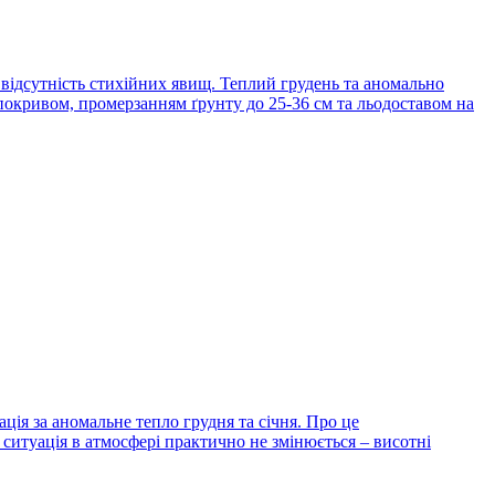
відсутність стихійних явищ. Теплий грудень та аномально
покривом, промерзанням ґрунту до 25-36 см та льодоставом на
ція за аномальне тепло грудня та січня. Про це
ситуація в атмосфері практично не змінюється – висотні