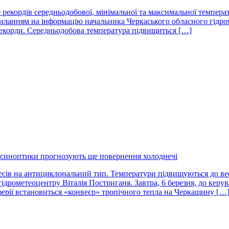
 рекордів середньодобової, мінімальної та максимальної темпера
иланням на інформацію начальника Черкаського обласного гідром
рекорди. Середньодобова температура підвищиться […]
 синоптики прогнозують ще повернення холоднечі
цесів на антициклональний тип. Температури підвищуються до ве
ідрометеоцентру Віталія Постриганя. Завтра, 6 березня, до ке
иферії встановиться «конвеєр» тропічного тепла на Черкащину […