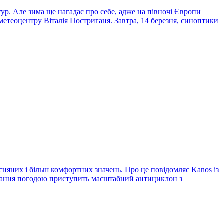
тур. Але зима ще нагадає про себе, адже на півночі Європи
етеоцентру Віталія Постриганя. Завтра, 14 березня, синоптики
сняних і більш комфортних значень. Про це повідомляє Kanos із
рування погодою приступить масштабний антициклон з
]