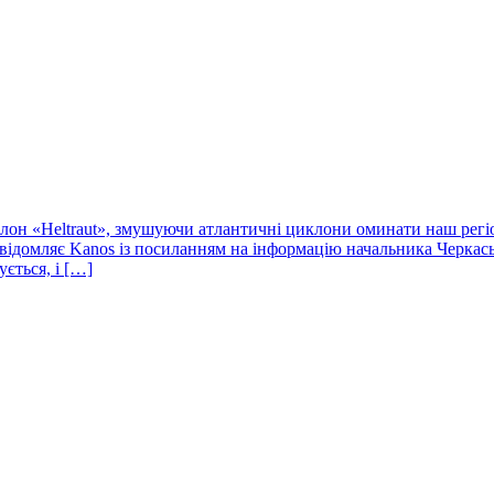
он «Heltraut», змушуючи атлантичні циклони оминати наш регіо
повідомляє Kanos із посиланням на інформацію начальника Черкас
ується, і […]