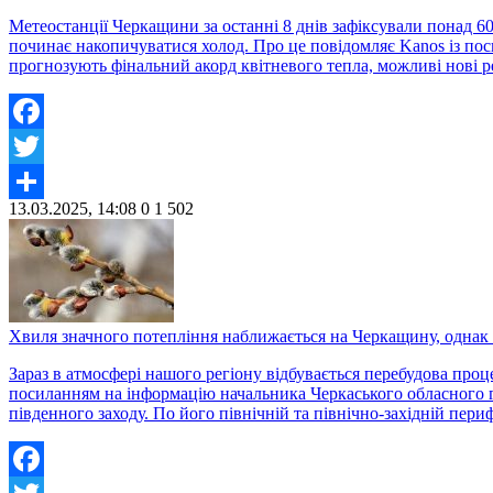
Метеостанції Черкащини за останні 8 днів зафіксували понад 60
починає накопичуватися холод. Про це повідомляє Kanos із пос
прогнозують фінальний акорд квітневого тепла, можливі нові 
Facebook
Twitter
13.03.2025, 14:08
0
1 502
Share
Хвиля значного потепління наближається на Черкащину, однак
Зараз в атмосфері нашого регіону відбувається перебудова про
посиланням на інформацію начальника Черкаського обласного г
південного заходу. По його північній та північно-західній пер