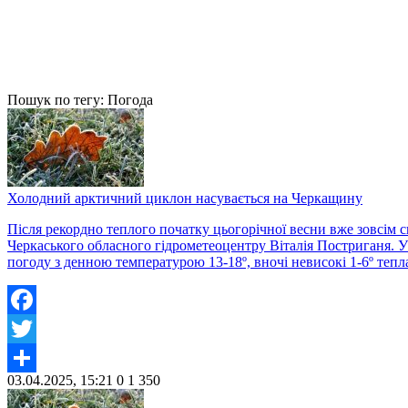
Пошук по тегу: Погода
Холодний арктичний циклон насувається на Черкащину
Після рекордно теплого початку цьогорічної весни вже зовсім
Черкаського обласного гідрометеоцентру Віталія Постриганя. 
погоду з денною температурою 13-18º, вночі невисокі 1-6º тепл
Facebook
Twitter
03.04.2025, 15:21
0
1 350
Share