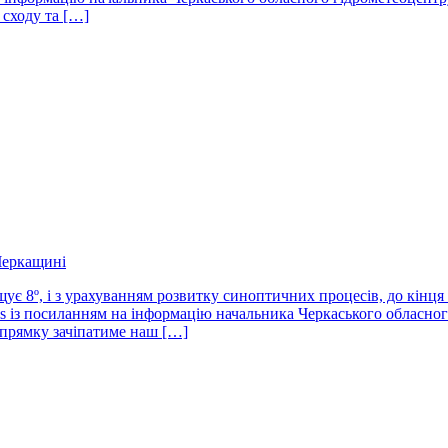
сходу та […]
Черкащині
ує 8º, і з урахуванням розвитку синоптичних процесів, до кінця
 із посиланням на інформацію начальника Черкаського обласного
прямку зачіпатиме наш […]