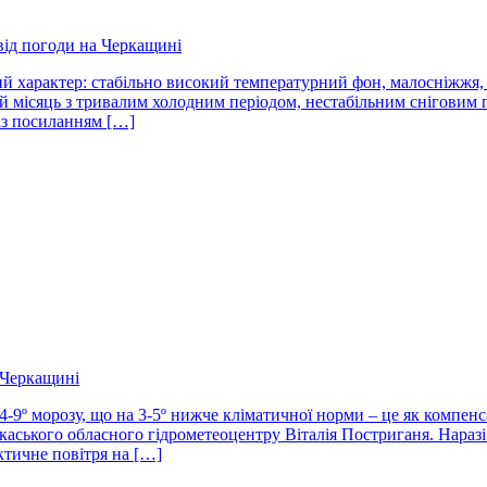
від погоди на Черкащині
й характер: стабільно високий температурний фон, малосніжжя, 
й місяць з тривалим холодним періодом, нестабільним сніговим 
із посиланням […]
 Черкащині
-9º морозу, що на 3-5º нижче кліматичної норми – це як компенса
аського обласного гідрометеоцентру Віталія Постриганя. Наразі 
ктичне повітря на […]