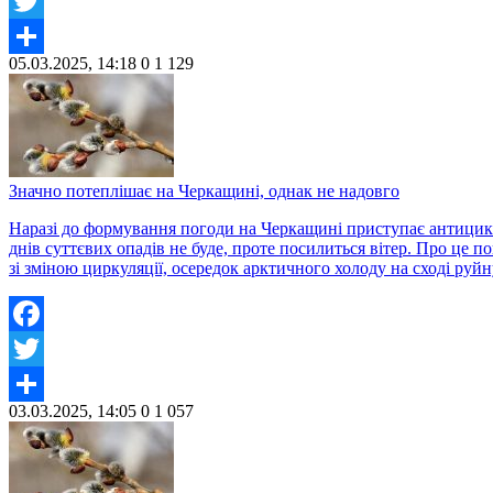
Facebook
Twitter
05.03.2025, 14:18
0
1 129
Share
Значно потеплішає на Черкащині, однак не надовго
Наразі до формування погоди на Черкащині приступає антицикл
днів суттєвих опадів не буде, проте посилиться вітер. Про це 
зі зміною циркуляції, осередок арктичного холоду на сході руйн
Facebook
Twitter
03.03.2025, 14:05
0
1 057
Share