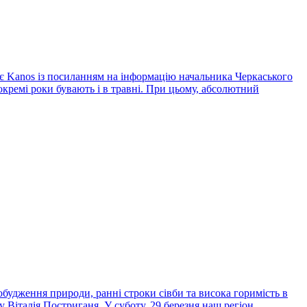
яє Kanos із посиланням на інформацію начальника Черкаського
окремі роки бувають і в травні. При цьому, абсолютний
обудження природи, ранні строки сівби та висока горимість в
 Віталія Постриганя. У суботу, 29 березня наш регіон