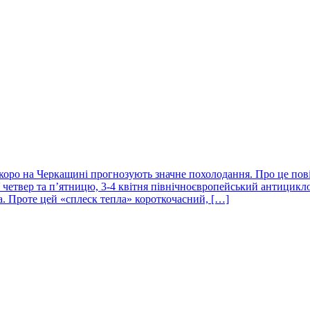
 скоро на Черкащині прогнозують значне похолодання. Про це по
У четвер та п’ятницю, 3-4 квітня північноєвропейський антицик
а. Проте цей «сплеск тепла» короткочасний, […]