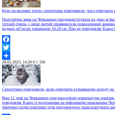
Курс на весняне тепло: синоптики повідомили, чого очікувати 
Цьогорічна зима на Черкащині продемонструвала на диво м’яки
теплий січень, і лише лютий проявився як повноцінний зимови
водних об’єктах товщиною 10-20 см. Про це повідомляє Kanos 
Facebook
Twitter
28.02.2025, 14:20
0
1 336
Share
Синоптики повідомили, коли очікувати кульмінацію холоду на
Вже 12 днів на Черкащині середньодобові температури повітря 4
повідомляє Kanos із посиланням на інформацію начальника Черк
північно-східні повітряні течії продовжують транспортувати ар