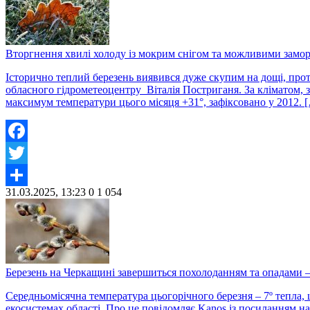
Вторгнення хвилі холоду із мокрим снігом та можливими замо
Історично теплий березень виявився дуже скупим на дощі, прот
обласного гідрометеоцентру Віталія Постриганя. За кліматом, з
максимум температури цього місяця +31°, зафіксовано у 2012. 
Facebook
Twitter
31.03.2025, 13:23
0
1 054
Share
Березень на Черкащині завершиться похолоданням та опадами 
Середньомісячна температура цьогорічного березня – 7º тепла, 
екосистемах області. Про це повідомляє Kanos із посиланням н