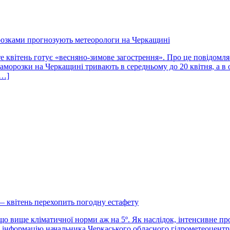
розками прогнозують метеорологи на Черкащині
е квітень готує «весняно-зимове загострення». Про це повідомл
аморозки на Черкащині тривають в середньому до 20 квітня, а в 
[…]
— квітень перехопить погодну естафету
що вище кліматичної норми аж на 5º. Як наслідок, інтенсивне пр
а інформацію начальника Черкаського обласного гідрометеоцентру