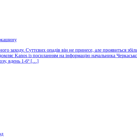
еркащину
ого заходу. Суттєвих опадів він не принесе, але проявиться збі
відомляє Kanos із посиланням на інформацію начальника Черкаськ
зу, вдень 1-6º […]
од