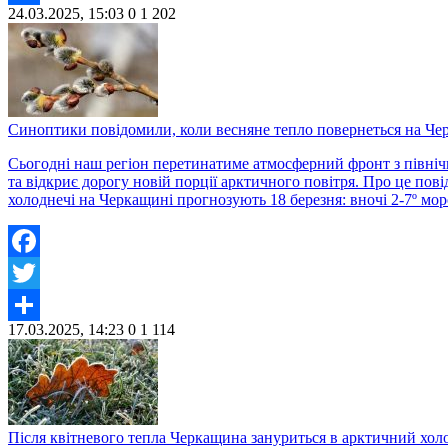
24.03.2025, 15:03
0
1 202
Share
Синоптики повідомили, коли весняне тепло повернеться на Ч
Сьогодні наш регіон перетинатиме атмосферний фронт з північн
та відкриє дорогу новій порції арктичного повітря. Про це по
холоднечі на Черкащині прогнозують 18 березня: вночі 2-7º моро
Facebook
Twitter
17.03.2025, 14:23
0
1 114
Share
Після квітневого тепла Черкащина зануриться в арктичний хол