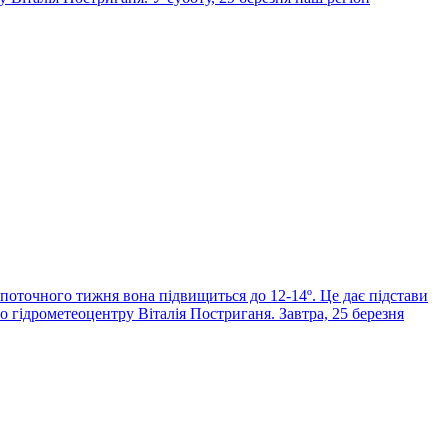
 поточного тижня вона підвищиться до 12-14º. Це дає підстави
 гідрометеоцентру Віталія Постриганя. Завтра, 25 березня