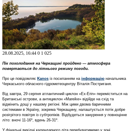
28.08.2025, 16:44
0
1 025
Пік похолодання на Черкащині пройдено — атмосфера
повертається до літнього режиму погоди.
Про це повідомляє
Kanos
із посиланням на
інформацію
начальника
Черкаського обласного гідрометеоцентру Віталія Постриганя.
Від завтра, 29 серпня атлантичний циклон «Ex-Erin» переміститься на
Британські острови, а антициклон «Mareike» відійде на схід та
відмінить дощі у нашому регіоні. Між цими двома баричними
системами в Україну, зокрема Черкащину, налаштується потік добре
розігрітого повітря із субтропіків. Відбудеться занурення у повноцінне
літо: вночі 11-16º, вдень 26-31º.
У фінальні вихідні календарного літа перебуватимемо у зоні