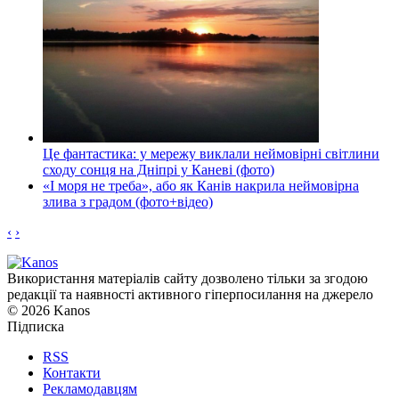
Це фантастика: у мережу виклали неймовірні світлини
сходу сонця на Дніпрі у Каневі (фото)
«І моря не треба», або як Канів накрила неймовірна
злива з градом (фото+відео)
‹
›
Використання матеріалів сайту дозволено тільки за згодою
редакції та наявності активного гіперпосилання на джерело
© 2026 Kanos
Підписка
RSS
Контакти
Рекламодавцям