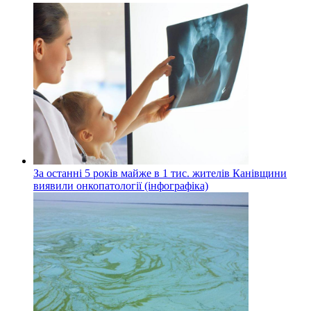
За останні 5 років майже в 1 тис. жителів Канівщини
виявили онкопатології (інфографіка)