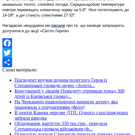
аномально теплої, спокійної погоди. Середньодобові температури
повітря перевищать кліматичну норму на 5-6º. Ночі потеплішають до
14-19º, а дні стануть спекотними 27-32º.
Нагадаємо нещодавно ми
писали
про те, що канівців запрошують
долучитися до акції «Світло Героїв».
Facebook
Twitter
Схожі матеріали:
Share
Президент вручив рідним полеглого Героя із
Степанецької громади орден «Золота...
Консультації у лікарів Охмадиту отримали понад 300
дітей із Канівської громад...
На Черкащині правоохоронці викрили аптеку, яка
працювала з порушеннями (фото)
В центрі Канева чергове ДТП. Одного з постраждалих
забрала швидка
Обладнання, вартістю 350 тис.грн., передала
Степанецька громада військовим (ф...
Підрозділу жителя Степанців передали зарядну станцію