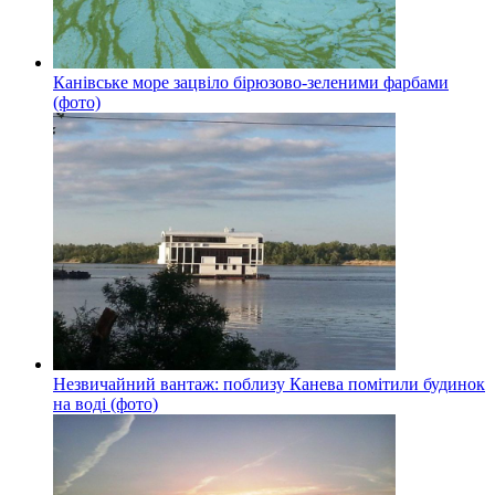
Канівське море зацвіло бірюзово-зеленими фарбами
(фото)
Незвичайний вантаж: поблизу Канева помітили будинок
на воді (фото)