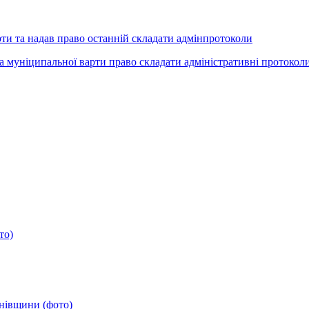
ти та надав право останній складати адмінпротоколи
 та муніципальної варти право складати адміністративні протоко
то)
анівщини (фото)