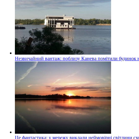
Незвичайний вантаж: поблизу Канева помітили будинок н
Це фантастика: у мережу виклали неймовірні світлини схо