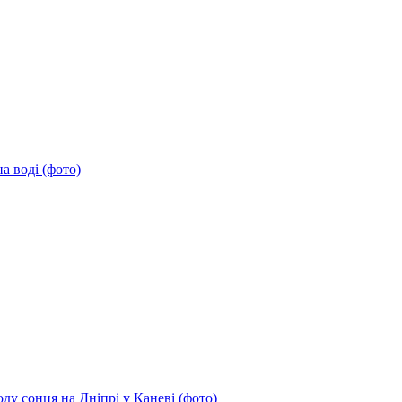
а воді (фото)
ду сонця на Дніпрі у Каневі (фото)