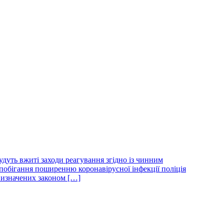
удуть вжиті заходи реагування згідно із чинним
апобігання поширенню коронавірусної інфекції поліція
визначених законом […]