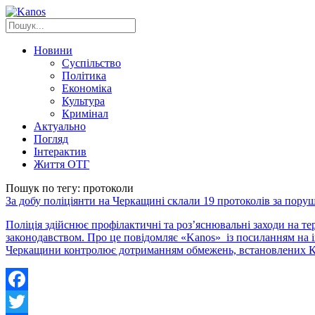
Новини
Суспільство
Політика
Економіка
Культура
Кримінал
Актуально
Погляд
Інтерактив
Життя ОТГ
Пошук по тегу: протоколи
За добу поліціянти на Черкащині склали 19 протоколів за пору
Поліція здійснює профілактичні та роз’яснювальні заходи на те
законодавством. Про це повідомляє «Kanos» із посиланням на ін
Черкащини контролює дотриманням обмежень, встановлених Каб
Facebook