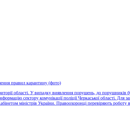
шення правил карантину (фото)
риторії області. У випадку виявлення порушень, до порушників б
формацію сектору комунікації поліції Черкаської області. Для з
інетом міністрів України. Правоохоронці перевіряють роботу 