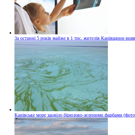
За останні 5 років майже в 1 тис. жителів Канівщини вияв
Канівське море зацвіло бірюзово-зеленими фарбами (фото