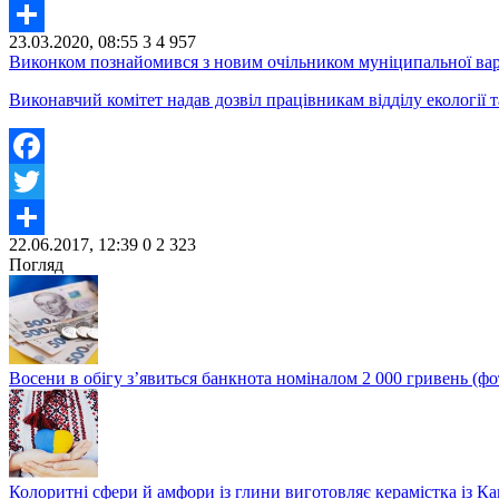
Twitter
23.03.2020, 08:55
3
4 957
Share
Виконком познайомився з новим очільником муніципальної вар
Виконавчий комітет надав дозвіл працівникам відділу екології
Facebook
Twitter
22.06.2017, 12:39
0
2 323
Share
Погляд
Восени в обігу з’явиться банкнота номіналом 2 000 гривень (фо
Колоритні сфери й амфори із глини виготовляє керамістка із К