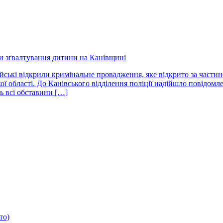
и зґвалтування дитини на Канівщині
ські відкрили кримінальне провадження, яке відкрито за частино
ої області. До Канівського відділення поліції надійшло повідом
ь всі обставини […]
то)