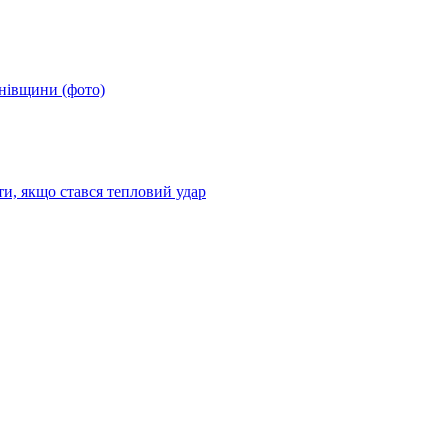
анівщини (фото)
ти, якщо стався тепловий удар