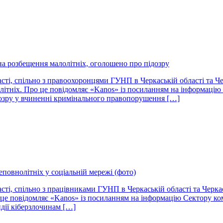
а розбещення малолітніх, оголошено про підозру
асті, спільно з правоохоронцями ГУНП в Черкаській області та 
ітніх. Про це повідомляє «Kanos» із посиланням на інформацію П
дозру у вчиненні кримінального правопорушення […]
повнолітніх у соціальній мережі (фото)
асті, спільно з працівниками ГУНП в Черкаській області та Черк
 це повідомляє «Kanos» із посиланням на інформацію Сектору ком
идії кіберзлочинам […]