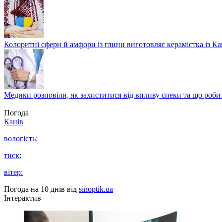
Колоритні сфери й амфори із глини виготовляє керамістка із К
Медики розповіли, як захиститися від впливу спеки та що роби
Погода
Канів
вологість:
тиск:
вітер:
Погода на 10 днів від
sinoptik.ua
Інтерактив