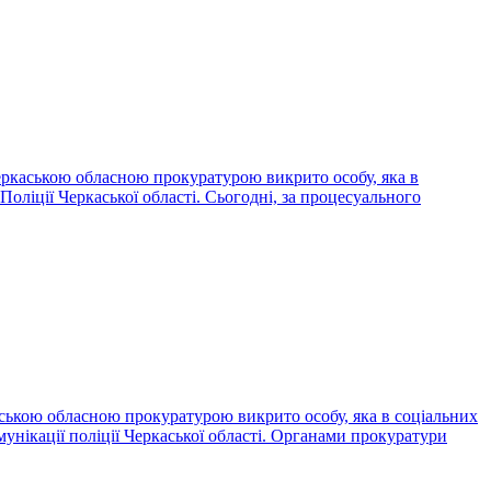
Черкаською обласною прокуратурою викрито особу, яка в
оліції Черкаської області. Сьогодні, за процесуального
аською обласною прокуратурою викрито особу, яка в соціальних
унікації поліції Черкаської області. Органами прокуратури