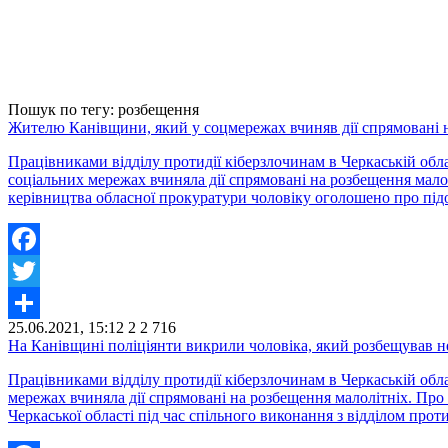
Пошук по тегу: розбещення
Жителю Канівщини, який у соцмережах вчиняв дії спрямовані н
Працівниками відділу протидії кіберзлочинам в Черкаській обл
соціальних мережах вчиняла дії спрямовані на розбещення малол
керівництва обласної прокуратури чоловіку оголошено про пі
Facebook
Twitter
25.06.2021, 15:12
2
2 716
Share
На Канівщині поліціянти викрили чоловіка, який розбещував не
Працівниками відділу протидії кіберзлочинам в Черкаській обл
мережах вчиняла дії спрямовані на розбещення малолітніх. Про
Черкаської області під час спільного виконання з відділом прот