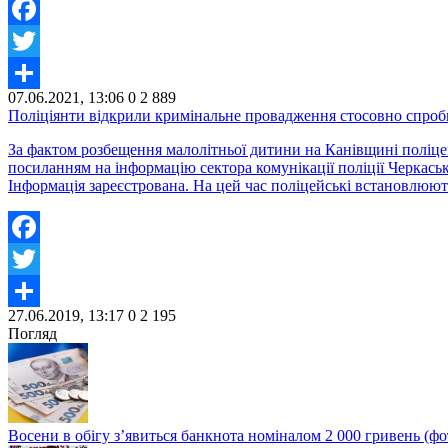
Facebook
Twitter
07.06.2021, 13:06
0
2 889
Share
Поліціянти відкрили кримінальне провадження стосовно спроб
За фактом розбещення малолітньої дитини на Канівщині поліцей
посиланням на інформацію сектора комунікації поліції Черкаськ
Інформація зареєстрована. На цей час поліцейські встановлюют
Facebook
Twitter
27.06.2019, 13:17
0
2 195
Share
Погляд
Восени в обігу з’явиться банкнота номіналом 2 000 гривень (фо