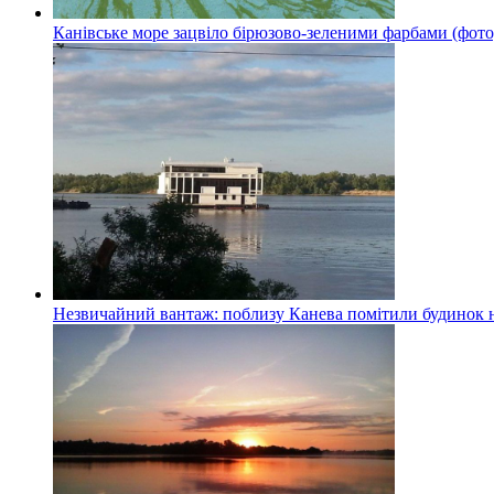
Канівське море зацвіло бірюзово-зеленими фарбами (фото
Незвичайний вантаж: поблизу Канева помітили будинок н