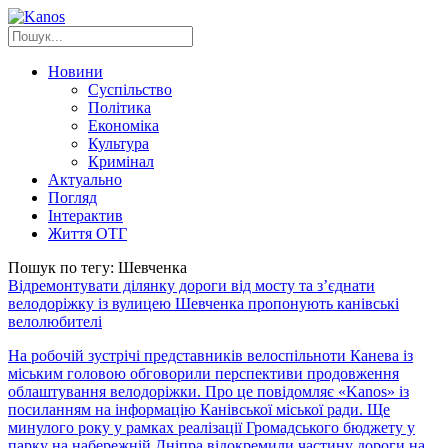
Новини
Суспільство
Політика
Економіка
Культура
Кримінал
Актуально
Погляд
Інтерактив
Життя ОТГ
Пошук по тегу: Шевченка
Відремонтувати ділянку дороги від мосту та з’єднати
велодоріжку із вулицею Шевченка пропонують канівські
велолюбителі
На робочій зустрічі представників велоспільноти Канева із
міським головою обговорили перспективи продовження
облаштування велодоріжки. Про це повідомляє «Kanos» із
посиланням на інформацію Канівської міської ради. Ще
минулого року у рамках реалізації Громадського бюджету у
парку на набережній Дніпра відокремили частину дороги на