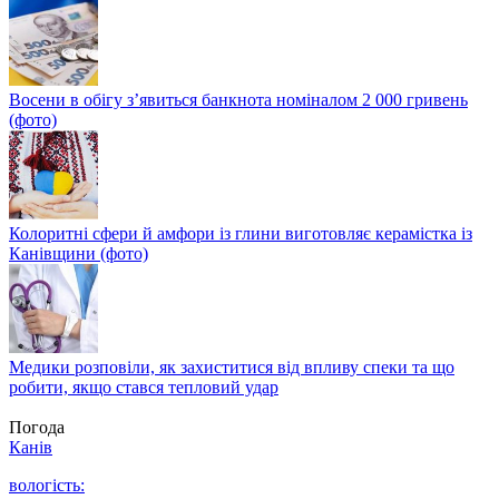
Восени в обігу з’явиться банкнота номіналом 2 000 гривень
(фото)
Колоритні сфери й амфори із глини виготовляє керамістка із
Канівщини (фото)
Медики розповіли, як захиститися від впливу спеки та що
робити, якщо стався тепловий удар
Погода
Канів
вологість: