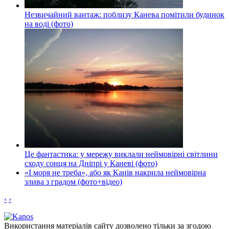
Незвичайний вантаж: поблизу Канева помітили будинок
на воді (фото)
Це фантастика: у мережу виклали неймовірні світлини
сходу сонця на Дніпрі у Каневі (фото)
«І моря не треба», або як Канів накрила неймовірна
злива з градом (фото+відео)
‹
›
Використання матеріалів сайту дозволено тільки за згодою