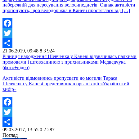
набережній для пересування велосипедистів. Однак активісти
пропонують, щоб велодоріжка в Каневі простяглася від […]
Facebook
Twitter
21.06.2019, 09:48
8
3 924
Share
Річниця народження Шевченка у Каневі відзначилась палкими
промовами і штовханиною з прихильниками Медведчука
(фото+відео)
Активісти відмовились пропускати до могили Тараса
Шевченка у Каневі представників організації «Український
вибір»
Facebook
Twitter
09.03.2017, 13:55
0
2 287
Share
Погляд