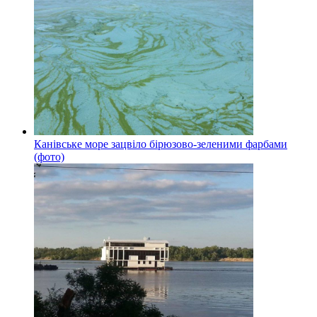
Канівське море зацвіло бірюзово-зеленими фарбами
(фото)