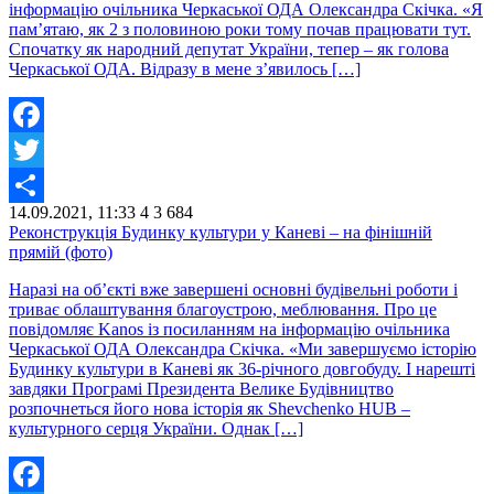
інформацію очільника Черкаської ОДА Олександра Скічка. «Я
пам’ятаю, як 2 з половиною роки тому почав працювати тут.
Спочатку як народний депутат України, тепер – як голова
Черкаської ОДА. Відразу в мене з’явилось […]
Facebook
Twitter
14.09.2021, 11:33
4
3 684
Share
Реконструкція Будинку культури у Каневі – на фінішній
прямій (фото)
Наразі на об’єкті вже завершені основні будівельні роботи і
триває облаштування благоустрою, меблювання. Про це
повідомляє Kanos із посиланням на інформацію очільника
Черкаської ОДА Олександра Скічка. «Ми завершуємо історію
Будинку культури в Каневі як 36-річного довгобуду. І нарешті
завдяки Програмі Президента Велике Будівництво
розпочнеться його нова історія як Shevchenko HUB –
культурного серця України. Однак […]