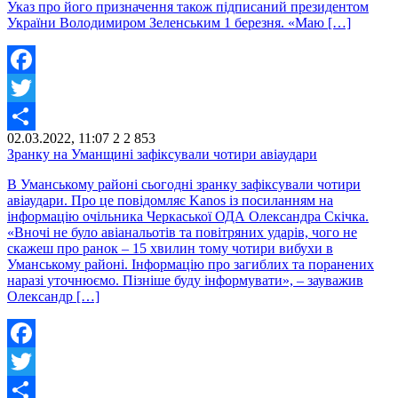
Указ про його призначення також підписаний президентом
України Володимиром Зеленським 1 березня. «Маю […]
Facebook
Twitter
02.03.2022, 11:07
2
2 853
Share
Зранку на Уманщині зафіксували чотири авіаудари
В Уманському районі сьогодні зранку зафіксували чотири
авіаудари. Про це повідомляє Kanos із посиланням на
інформацію очільника Черкаської ОДА Олександра Скічка.
«Вночі не було авіанальотів та повітряних ударів, чого не
скажеш про ранок – 15 хвилин тому чотири вибухи в
Уманському районі. Інформацію про загиблих та поранених
наразі уточнюємо. Пізніше буду інформувати», – зауважив
Олександр […]
Facebook
Twitter