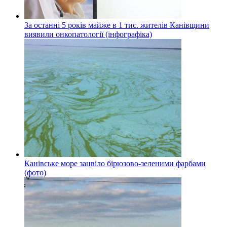
За останні 5 років майже в 1 тис. жителів Канівщини
виявили онкопатології (інфографіка)
Канівське море зацвіло бірюзово-зеленими фарбами
(фото)