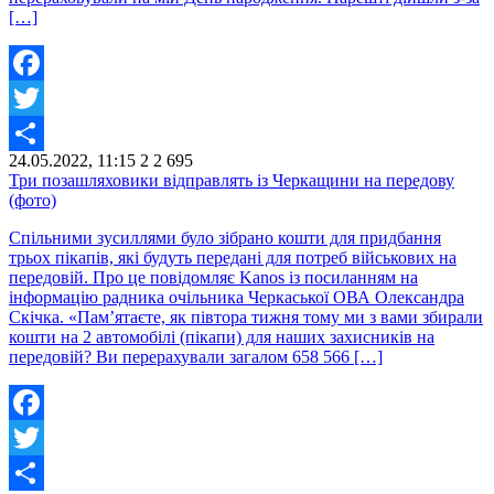
[…]
Facebook
Twitter
24.05.2022, 11:15
2
2 695
Share
Три позашляховики відправлять із Черкащини на передову
(фото)
Спільними зусиллями було зібрано кошти для придбання
трьох пікапів, які будуть передані для потреб військових на
передовій. Про це повідомляє Kanos із посиланням на
інформацію радника очільника Черкаської ОВА Олександра
Скічка. «Пам’ятаєте, як півтора тижня тому ми з вами збирали
кошти на 2 автомобілі (пікапи) для наших захисників на
передовій? Ви перерахували загалом 658 566 […]
Facebook
Twitter