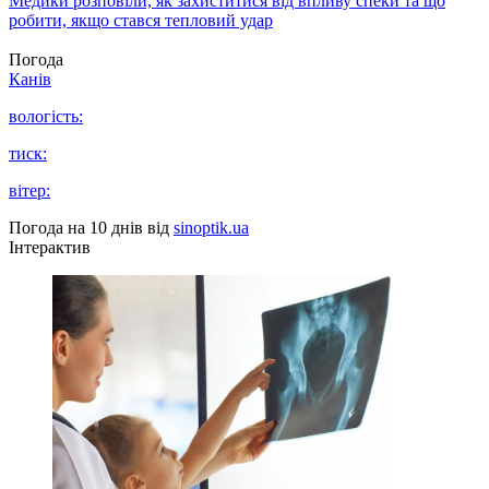
Медики розповіли, як захиститися від впливу спеки та що
робити, якщо стався тепловий удар
Погода
Канів
вологість:
тиск:
вітер:
Погода на 10 днів від
sinoptik.ua
Інтерактив