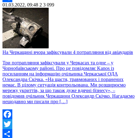
01.03.2022, 09:48
2
3 099
Share
На Черкащині вчора зафіксували 4 потрапляння від авіаударів
Три потрапляння зафіксували у Черкасах та одне – у
Чорнобаївському районі. Про це повідомляє Kanos із
посиланням на інформацію очільника Черкаської ОДА
Олександра Скічка. «На щастя, травмованих і поранених
немає. В цілому ситуація контрольована. Ми розширюємо
мережу укриттів, за що також дуже вдячні бізнесу», –
повідомив очільник Черкащини Олександр Скічко. Нагадаємо
нещодавно ми писали про […]
Facebook
Twitter