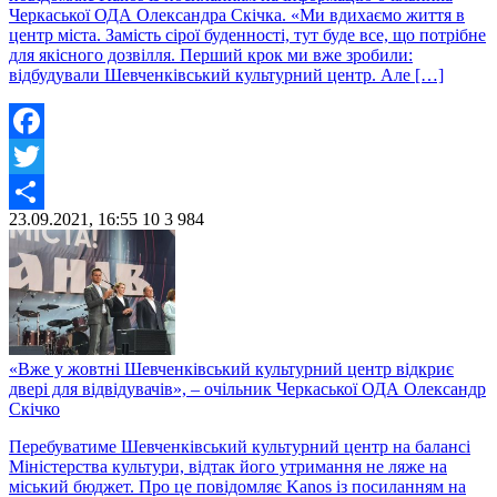
Черкаської ОДА Олександра Скічка. «Ми вдихаємо життя в
центр міста. Замість сірої буденності, тут буде все, що потрібне
для якісного дозвілля. Перший крок ми вже зробили:
відбудували Шевченківський культурний центр. Але […]
Facebook
Twitter
23.09.2021, 16:55
10
3 984
Share
«Вже у жовтні Шевченківський культурний центр відкриє
двері для відвідувачів», – очільник Черкаської ОДА Олександр
Скічко
Перебуватиме Шевченківський культурний центр на балансі
Міністерства культури, відтак його утримання не ляже на
міський бюджет. Про це повідомляє Kanos із посиланням на