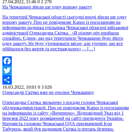
27.04.2022, 11:46
0
2 270
Share
На Черкащині збили ще одну ворожу ракету
На території Черкаської області сьогодні вночі збили ще одну
ворожу ракету. Про це повідомляє Kanos із посиланням на
інформацію радника очільника Черкаської обласної військової
адміністрації Олександра Скічка. «В цілому ніч пройшла
спокійно. Єдине, що над територією Черкащини було збито
одну ракету. Не буду уточнювати місце, але уточню, що все
обійшлося без жертв та постраждалих», – […]
Facebook
Twitter
16.03.2022, 10:01
0
3 026
Share
Олександр Скічко вже не очолює Черкащину
Олександра Скічка звільнено з посади голови Черкаської
облдержадміністрації. Про це повідомляє Kanos із посиланням
на інформацію із сайту «Вичерпно». Відповідний Указ від 1
березня 2022 року розміщений на сайті президента України.
Натомість головою Черкаської ОДА призначений Ігор
Табурець, який був радником Скічка із питань безпеки.