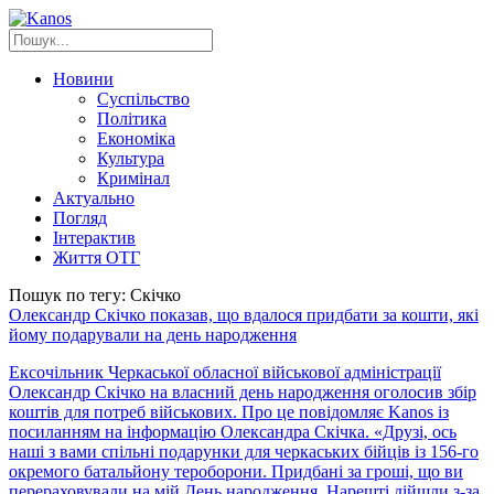
Новини
Суспільство
Політика
Економіка
Культура
Кримінал
Актуально
Погляд
Інтерактив
Життя ОТГ
Пошук по тегу: Скічко
Олександр Скічко показав, що вдалося придбати за кошти, які
йому подарували на день народження
Ексочільник Черкаської обласної військової адміністрації
Олександр Скічко на власний день народження оголосив збір
коштів для потреб військових. Про це повідомляє Kanos із
посиланням на інформацію Олександра Скічка. «Друзі, ось
наші з вами спільні подарунки для черкаських бійців із 156-го
окремого батальйону тероборони. Придбані за гроші, що ви
перераховували на мій День народження. Нарешті дійшли з-за