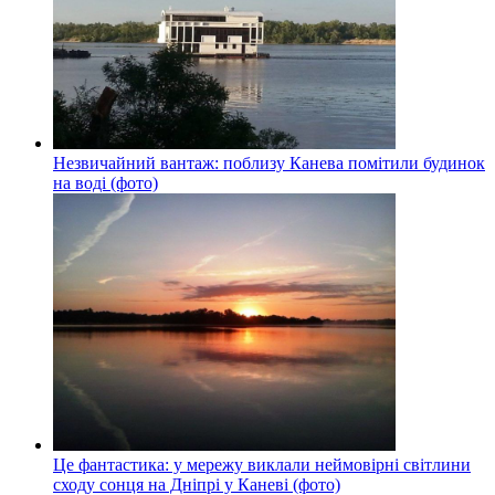
Незвичайний вантаж: поблизу Канева помітили будинок
на воді (фото)
Це фантастика: у мережу виклали неймовірні світлини
сходу сонця на Дніпрі у Каневі (фото)