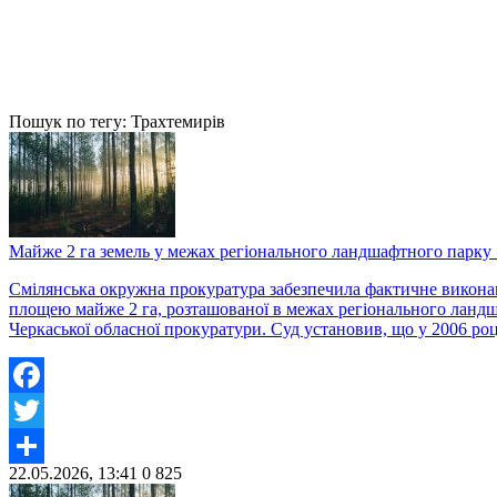
Пошук по тегу: Трахтемирів
Майже 2 га земель у межах регіонального ландшафтного парку 
Смілянська окружна прокуратура забезпечила фактичне виконанн
площею майже 2 га, розташованої в межах регіонального ландш
Черкаської обласної прокуратури. Суд установив, що у 2006 ро
Facebook
Twitter
22.05.2026, 13:41
0
825
Share