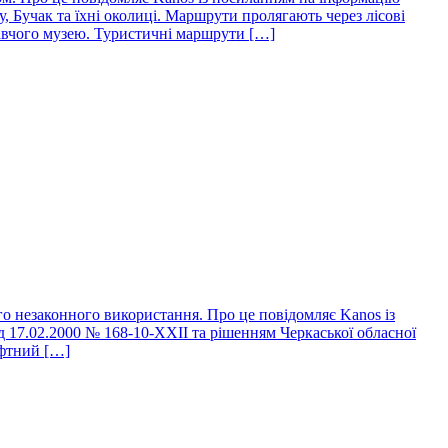
 Бучак та їхні околиці. Маршрути пролягають через лісові
знавчого музею. Туристичні маршрути […]
о незаконного використання. Про це повідомляє Kanos із
 17.02.2000 № 168-10-ХХІІ та рішенням Черкаської обласної
афтний […]