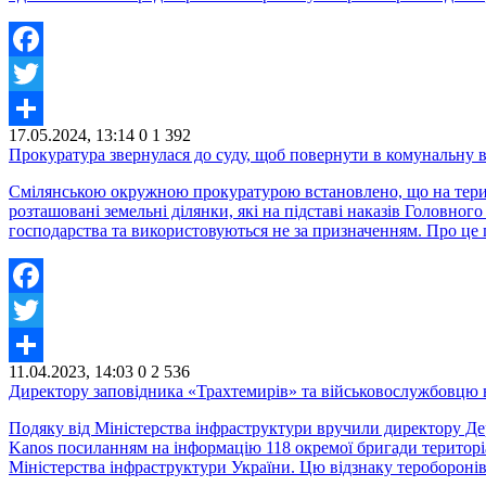
Facebook
Twitter
17.05.2024, 13:14
0
1 392
Share
Прокуратура звернулася до суду, щоб повернути в комунальну в
Смілянською окружною прокуратурою встановлено, що на терито
розташовані земельні ділянки, які на підставі наказів Головно
господарства та використовуються не за призначенням. Про це
Facebook
Twitter
11.04.2023, 14:03
0
2 536
Share
Директору заповідника «Трахтемирів» та військовослужбовцю в
Подяку від Міністерства інфраструктури вручили директору Де
Kanos посиланням на інформацію 118 окремої бригади територі
Міністерства інфраструктури України. Цю відзнаку тероборонів