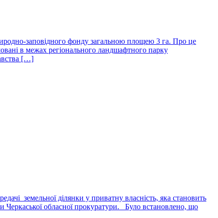
риродно-заповідного фонду загальною площею 3 га. Про це
ашовані в межах регіонального ландшафтного парку
авства […]
едачі земельної ділянки у приватну власність, яка становить
би Черкаської обласної прокуратури. Було встановлено, що