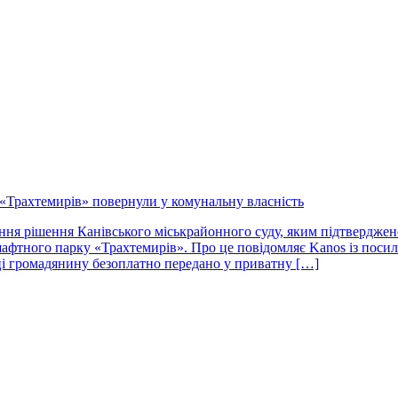
«Трахтемирів» повернули у комунальну власність
я рішення Канівського міськрайонного суду, яким підтверджено 
афтного парку «Трахтемирів». Про це повідомляє Kanos із посил
ці громадянину безоплатно передано у приватну […]