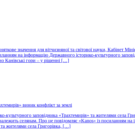
няткове значення для вітчизняної та світової науки, Кабінет Мін
силанням на інформацію Державного історико-культурного запові
но Канівські гори – у рішенні […]
хтемирів» виник конфлікт за землі
о-культурного заповідника «Трахтемирів» та жителями села Григ
о належить селянам. Про це повідомляє «Kanos» із посиланням на
та жителями села Григорівка, […]