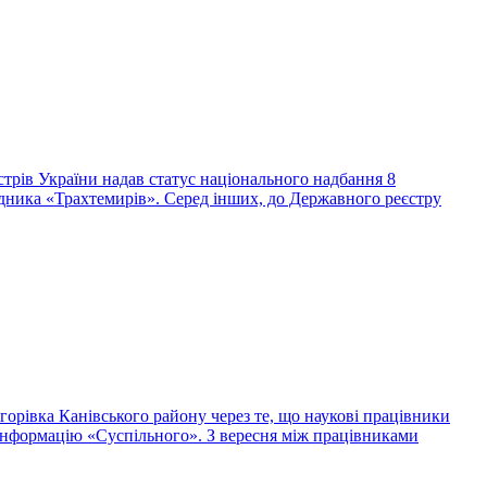
істрів України надав статус національного надбання 8
дника «Трахтемирів». Серед інших, до Державного реєстру
орівка Канівського району через те, що наукові працівники
 інформацію «Суспільного». З вересня між працівниками