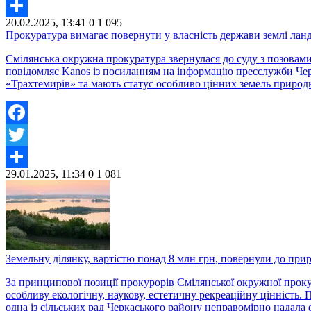
Twitter
20.02.2025, 13:41
0
1 095
Share
Прокуратура вимагає повернути у власність держави землі ла
Смілянська окружна прокуратура звернулася до суду з позовам
повідомляє Kanos із посиланням на інформацію пресслужби Чер
«Трахтемирів» та мають статус особливо цінних земель природ
Facebook
Twitter
29.01.2025, 11:34
0
1 081
Share
Земельну ділянку, вартістю понад 8 млн грн, повернули до пр
За принципової позиції прокурорів Смілянської окружної прокур
особливу екологічну, наукову, естетичну рекреаційну цінність
одна із сільських рад Черкаського району неправомірно надала 