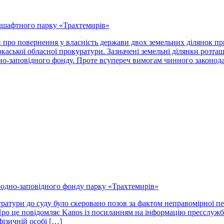
ндшафтного парку «Трахтемирів»
и про повернення у власність держави двох земельних ділянок п
каської обласної прокуратури. Зазначені земельні ділянки розт
но-заповідного фонду. Проте всупереч вимогам чинного законод
иродно-заповідного фонду парку «Трахтемирів»
атури до суду було скеровано позов за фактом неправомірної пер
. Про це повідомляє Kanos із посиланням на інформацію пресслуж
фізичній особі […]