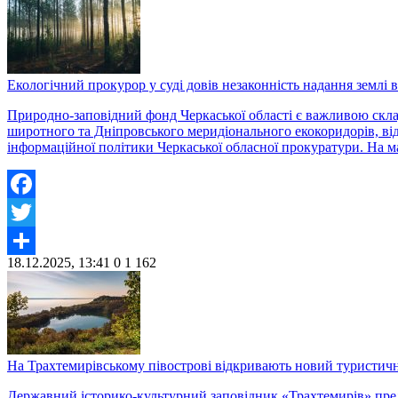
Екологічний прокурор у суді довів незаконність надання землі
Природно-заповідний фонд Черкаської області є важливою скла
широтного та Дніпровського меридіонального екокоридорів, від
інформаційної політики Черкаської обласної прокуратури. На м
Facebook
Twitter
18.12.2025, 13:41
0
1 162
Share
На Трахтемирівському півострові відкривають новий туристич
Державний історико-культурний заповідник «Трахтемирів» пред