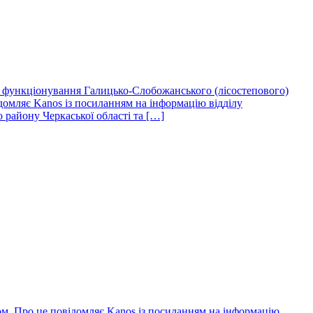
а функціонування Галицько-Слобожанського (лісостепового)
домляє Kanos із посиланням на інформацію відділу
 району Черкаської області та […]
м. Про це повідомляє Kanos із посиланням на інформацію