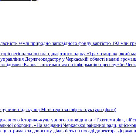
ласність землі природно-заповідного фонду вартістю 192 млн гр
рії регіонального ландшафтного парку «Трахтемирів», який має
го управління Держгеокадастру у Черкаській області надані гром
 повідомляє Kanos із посиланням на інформацію пресслужби Черк
ручили подяку від Міністерства інфраструктури (фото)
ржавного історико-культурного заповідника «Трахтемирів», вій
альної оборони. «На засіданні Черкаської районної ради, війсь
ець отримав за довоєнну діяльність на посаді директора Державн