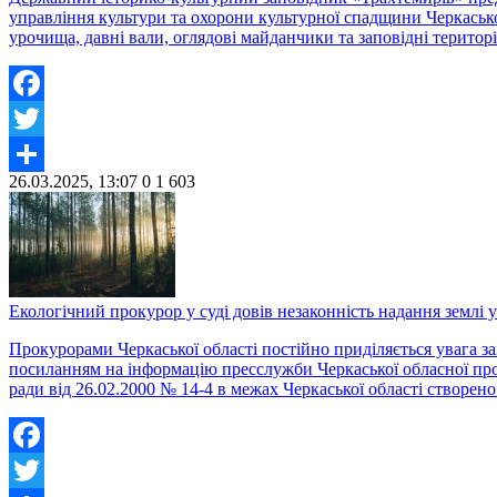
управління культури та охорони культурної спадщини Черкасько
урочища, давні вали, оглядові майданчики та заповідні терито
Facebook
Twitter
26.03.2025, 13:07
0
1 603
Share
Екологічний прокурор у суді довів незаконність надання землі
Прокурорами Черкаської області постійно приділяється увага з
посиланням на інформацію пресслужби Черкаської обласної прок
ради від 26.02.2000 № 14-4 в межах Черкаської області створ
Facebook