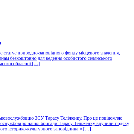
н
 статус природно-заповідного фонду місцевого значення,
адянам безкоштовно для ведення особистого селянського
аської обласної […]
ськовослужбовцю ЗСУ Тарасу Теліженку. Про це повідомляє
ковослужбовцю нашої бригади Тарасу Теліженку вручили подяку
ого історико-культурного заповідника « […]