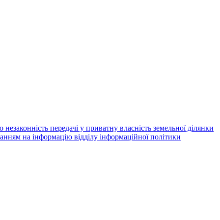
незаконність передачі у приватну власність земельної ділянки
анням на інформацію відділу інформаційної політики