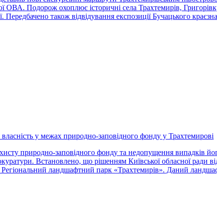
ї ОВА. Подорож охоплює історичні села Трахтемирів, Григорівку,
рії. Передбачено також відвідування експозиції Бучацького крає
 у власність у межах природно-заповідного фонду у Трахтемирові
ахисту природно-заповідного фонду та недопущення випадків йог
уратури. Встановлено, що рішенням Київської обласної ради від
ено Регіональний ландшафтний парк «Трахтемирів». Даний ландш