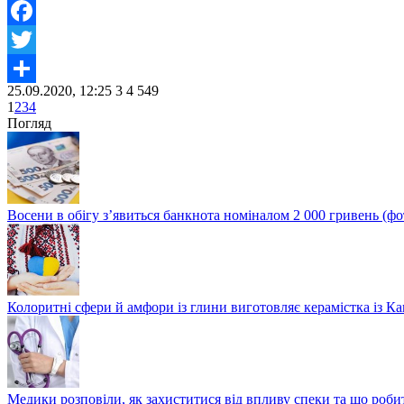
Facebook
Twitter
25.09.2020, 12:25
3
4 549
Share
1
2
3
4
Погляд
Восени в обігу з’явиться банкнота номіналом 2 000 гривень (фо
Колоритні сфери й амфори із глини виготовляє керамістка із К
Медики розповіли, як захиститися від впливу спеки та що роби