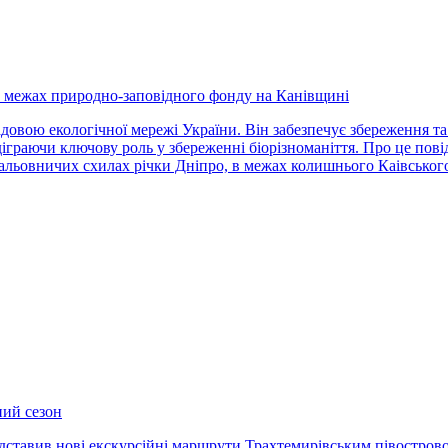
 в межах природно-заповідного фонду на Канівщині
довою екологічної мережі України. Він забезпечує збереження т
іграючи ключову роль у збереженні біорізноманіття. Про це пові
альовничих схилах річки Дніпро, в межах колишнього Каівського
ний сезон
ставив нові екскурсійні маршрути Трахтемирівським півострово