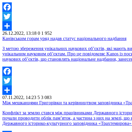
Facebook
Twitter
26.12.2022, 13:18
0
1 952
Share
Канівським горам уряд надав статус національного надбання
З метою збереження унікальних наукових об’єктів, які мають ви
унікальним науковим об’єктам. Про це повідомляє Kanos із по
наукових об’єктів, що становлять національне надбання, занесе
Facebook
Twitter
07.11.2022, 14:23
5
3 083
Share
Між мешканцями Григорівки та керівництвом заповідника «Тра
Конфлікт за землю стався між працівниками Державного історик
почали проводити облік пам’яток, а частина з них на землі, щ
Державного історико-культурного заповідника «Трахтемирова» 