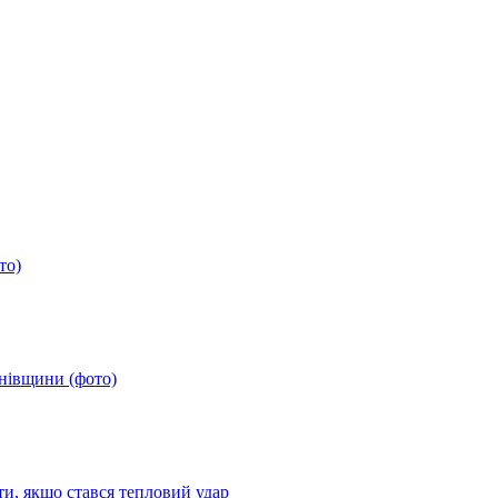
то)
анівщини (фото)
ти, якщо стався тепловий удар