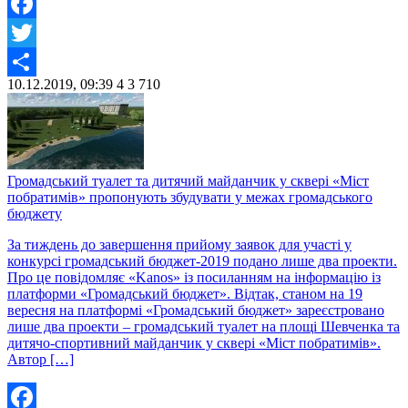
Facebook
Twitter
10.12.2019, 09:39
4
3 710
Share
Громадський туалет та дитячий майданчик у сквері «Міст
побратимів» пропонують збудувати у межах громадського
бюджету
За тиждень до завершення прийому заявок для участі у
конкурсі громадський бюджет-2019 подано лише два проекти.
Про це повідомляє «Kanos» із посиланням на інформацію із
платформи «Громадський бюджет». Відтак, станом на 19
вересня на платформі «Громадський бюджет» зареєстровано
лише два проекти – громадський туалет на площі Шевченка та
дитячо-спортивний майданчик у сквері «Міст побратимів».
Автор […]