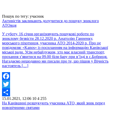
Пошук по тегу: учасник
Активістів закликають долучитися до пошуку зниклого
АТОвця
У суботу, 16 січня організовують пошукові роботи по
зниклому безвісти 28.12.2020 р. Анатолію Ганненку,
морського піхотинця, учасника АТО 2014-2020 р. Про це
повідомляє «Kanos» із посиланням на інформацію Канівської
міської ради. Усім небайдужим, хто має власний транспорт,
прохання з’явитися на 09.00 біля бару при в’їзді в с.Бобриця.
Нагадаємо нещодавно ми писали про те, що пішов у Вічність
настоятель […]
Facebook
Twitter
15.01.2021, 12:06
10
4 255
Share
На Канівщині розшукують учасника АТО, який зник перед
новорічними святами