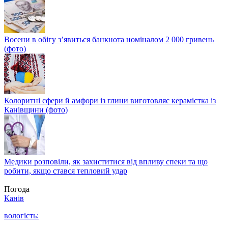
Восени в обігу з’явиться банкнота номіналом 2 000 гривень
(фото)
Колоритні сфери й амфори із глини виготовляє керамістка із
Канівщини (фото)
Медики розповіли, як захиститися від впливу спеки та що
робити, якщо стався тепловий удар
Погода
Канів
вологість: