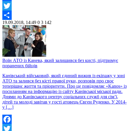
Facebook
Twitter
19.09.2018, 14:49
0
3 142
Share
Воїн АТО із Канева, який залишився без кисті, підтримує
поранених бійців
Канівський військовий, який єдиний вижив із екіпажу у зоні
АТО та залився без кісті правої руки, розповів про своє
теперішнє життя та пріоритети. Про це повідомляє «Kanos» із
посиланням на інформацію із сайту Канівської міської ради.
Днями до Канівського центру соціальних служб для сім’ї,
дітей та молоді завітав у гості атовець Євген Руденко. У 2014-
у […]
Facebook