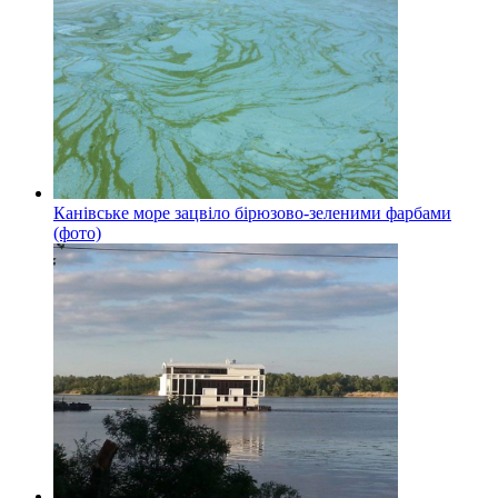
Канівське море зацвіло бірюзово-зеленими фарбами
(фото)