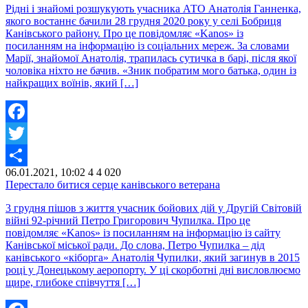
Рідні і знайомі розшукують учасника АТО Анатолія Ганненка,
якого востаннє бачили 28 грудня 2020 року у селі Бобриця
Канівського району. Про це повідомляє «Kanos» із
посиланням на інформацію із соціальних мереж. За словами
Марії, знайомої Анатолія, трапилась сутичка в барі, після якої
чоловіка ніхто не бачив. «Зник побратим мого батька, один із
найкращих воїнів, який […]
Facebook
Twitter
06.01.2021, 10:02
4
4 020
Share
Перестало битися серце канівського ветерана
3 грудня пішов з життя учасник бойових дій у Другій Світовій
війні 92-річний Петро Григорович Чупилка. Про це
повідомляє «Kanos» із посиланням на інформацію із сайту
Канівської міської ради. До слова, Петро Чупилка – дід
канівського «кіборга» Анатолія Чупилки, який загинув в 2015
році у Донецькому аеропорту. У ці скорботні дні висловлюємо
щире, глибоке співчуття […]