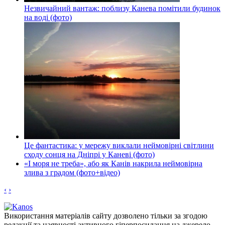
Незвичайний вантаж: поблизу Канева помітили будинок
на воді (фото)
Це фантастика: у мережу виклали неймовірні світлини
сходу сонця на Дніпрі у Каневі (фото)
«І моря не треба», або як Канів накрила неймовірна
злива з градом (фото+відео)
‹
›
Використання матеріалів сайту дозволено тільки за згодою
редакції та наявності активного гіперпосилання на джерело