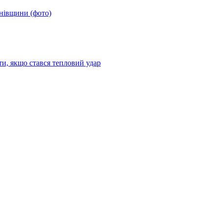
анівщини (фото)
ти, якщо стався тепловий удар