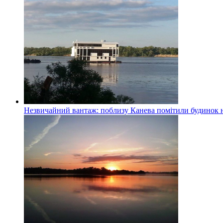
Незвичайний вантаж: поблизу Канева помітили будинок н