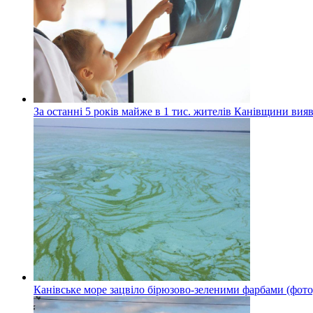
За останні 5 років майже в 1 тис. жителів Канівщини вияв
Канівське море зацвіло бірюзово-зеленими фарбами (фото