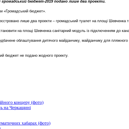
сі громадський бюджет-2019 подано лише два проекти.
ми «Громадський бюджет».
єстровано лише два проекти – громадський туалет на площі Шевченка та
новити на площі Шевченка санітарний модуль із підключенням до каналіз
едбачене облаштування дитячого майданчику, майданчику для пляжного в
кий бюджет не подано жодного проекту.
дійного концеру (фото)
ць на Черкащині
матичних хабарах (фото)
я