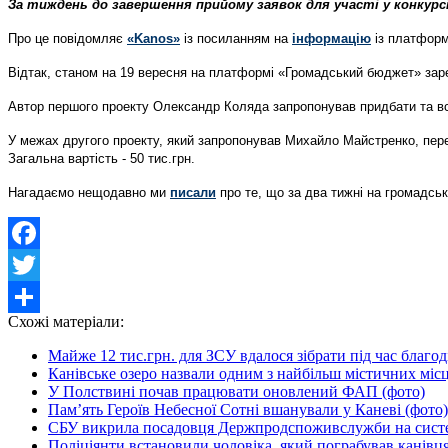
За тиждень до завершення прийому заявок для участі у конкур
Про це повідомляє
«Kanos»
із посиланням на
інформацію
із платфор
Відтак, станом на 19 вересня на платформі «Громадський бюджет» заре
Автор першого проекту Олександр Коляда запропонував придбати та вста
У межах другого проекту, який запропонував Михайло Майстренко, пер
Загальна вартість - 50 тис.грн.
Нагадаємо нещодавно ми
писали
про те, що за два тижні на громадсь
Facebook
Twitter
Схожі матеріали:
Share
Майже 12 тис.грн. для ЗСУ вдалося зібрати під час благо
Канівське озеро назвали одним з найбільш містичних міс
У Полствині почав працювати оновлений ФАП (фото)
Пам’ять Героїв Небесної Сотні вшанували у Каневі (фото)
СБУ викрила посадовця Держпродспоживслужби на систе
Поліціянти встановили чоловіка, який пограбував канівц