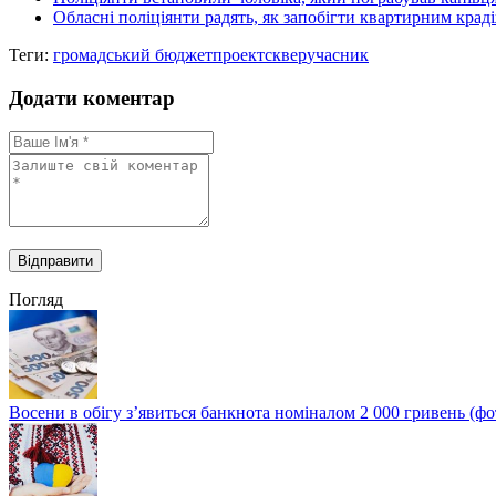
Обласні поліціянти радять, як запобігти квартирним крад
Теги:
громадський бюджет
проект
сквер
учасник
Додати коментар
Погляд
Восени в обігу з’явиться банкнота номіналом 2 000 гривень (фо