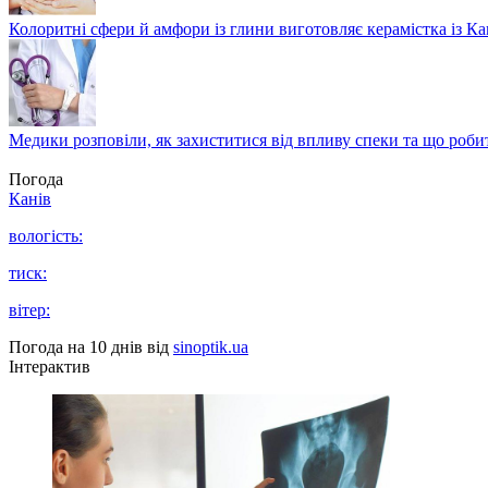
Колоритні сфери й амфори із глини виготовляє керамістка із К
Медики розповіли, як захиститися від впливу спеки та що роби
Погода
Канів
вологість:
тиск:
вітер:
Погода на 10 днів від
sinoptik.ua
Інтерактив