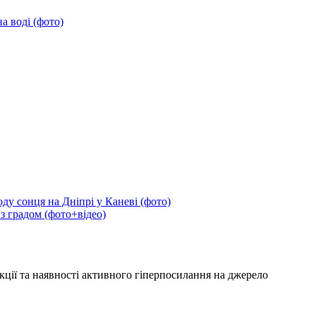
а воді (фото)
ду сонця на Дніпрі у Каневі (фото)
 з градом (фото+відео)
кції та наявності активного гіперпосилання на джерело