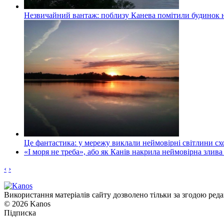
Незвичайний вантаж: поблизу Канева помітили будинок н
Це фантастика: у мережу виклали неймовірні світлини схо
«І моря не треба», або як Канів накрила неймовірна злива
‹
›
Використання матеріалів сайту дозволено тільки за згодою реда
© 2026 Kanos
Підписка