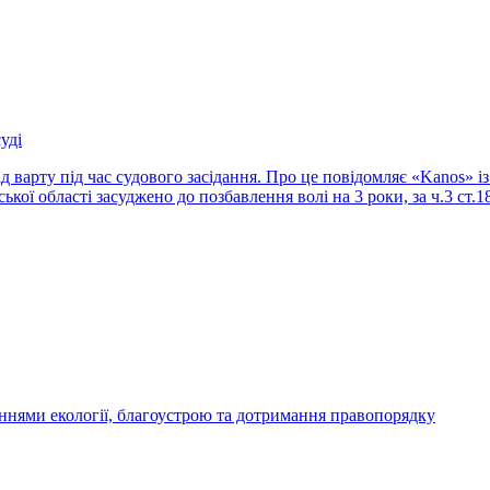
уді
ід варту під час судового засідання. Про це повідомляє «Kanos»
ої області засуджено до позбавлення волі на 3 роки, за ч.3 ст.
аннями екології, благоустрою та дотримання правопорядку