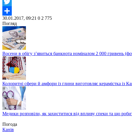
Facebook
Twitter
30.01.2017, 09:21
0
2 775
Share
Погляд
Восени в обігу з’явиться банкнота номіналом 2 000 гривень (фо
Колоритні сфери й амфори із глини виготовляє керамістка із К
Медики розповіли, як захиститися від впливу спеки та що роби
Погода
Канів