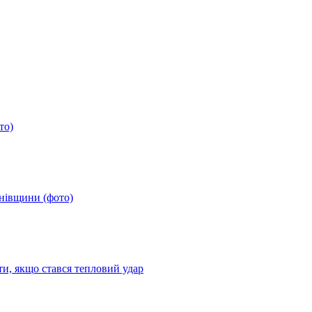
то)
анівщини (фото)
ти, якщо стався тепловий удар