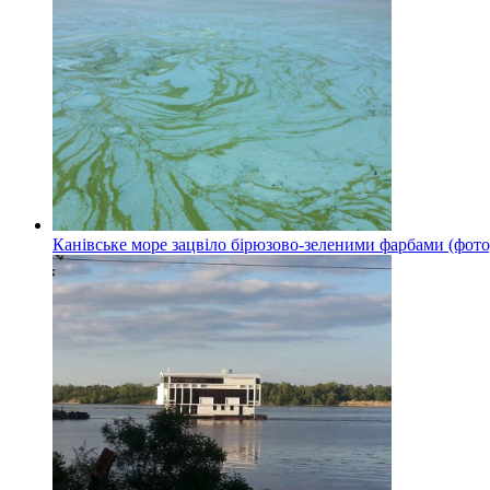
Канівське море зацвіло бірюзово-зеленими фарбами (фото