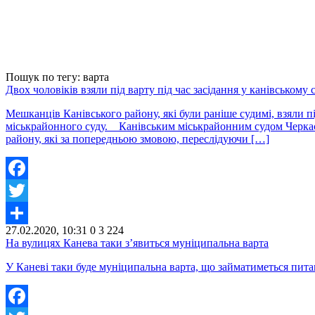
Пошук по тегу: варта
Двох чоловіків взяли під варту під час засідання у канівському с
Мешканців Канівського району, які були раніше судимі, взяли п
міськрайонного суду. Канівським міськрайонним судом Черкаськ
району, які за попередньою змовою, переслідуючи […]
Facebook
Twitter
27.02.2020, 10:31
0
3 224
Share
На вулицях Канева таки з’явиться муніципальна варта
У Каневі таки буде муніципальна варта, що займатиметься пит