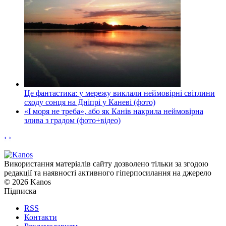
Це фантастика: у мережу виклали неймовірні світлини
сходу сонця на Дніпрі у Каневі (фото)
«І моря не треба», або як Канів накрила неймовірна
злива з градом (фото+відео)
‹
›
Використання матеріалів сайту дозволено тільки за згодою
редакції та наявності активного гіперпосилання на джерело
© 2026 Kanos
Підписка
RSS
Контакти