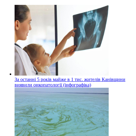
За останні 5 років майже в 1 тис. жителів Канівщини
виявили онкопатології (інфографіка)