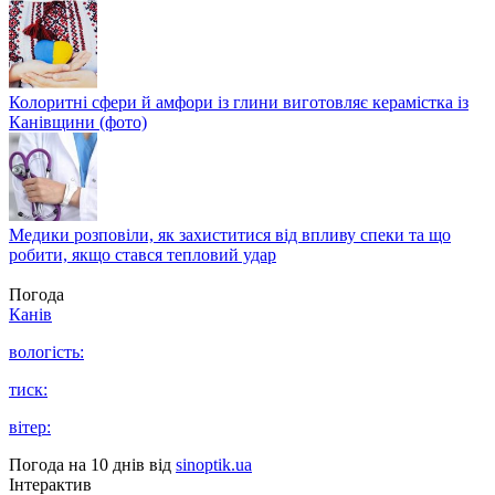
Колоритні сфери й амфори із глини виготовляє керамістка із
Канівщини (фото)
Медики розповіли, як захиститися від впливу спеки та що
робити, якщо стався тепловий удар
Погода
Канів
вологість:
тиск:
вітер:
Погода на 10 днів від
sinoptik.ua
Інтерактив