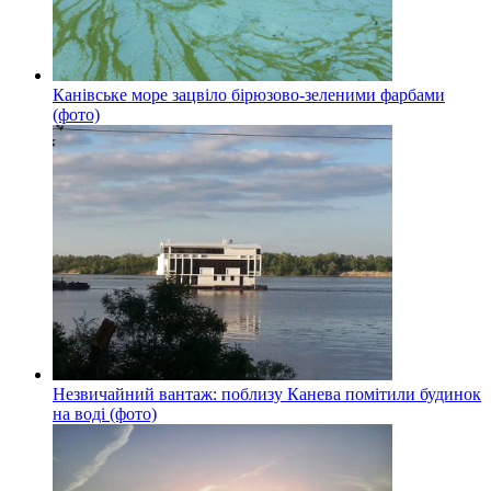
Канівське море зацвіло бірюзово-зеленими фарбами
(фото)
Незвичайний вантаж: поблизу Канева помітили будинок
на воді (фото)