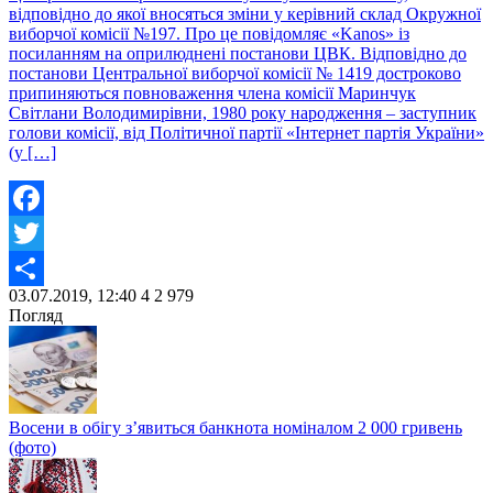
відповідно до якої вносяться зміни у керівний склад Окружної
виборчої комісії №197. Про це повідомляє «Kanos» із
посиланням на оприлюднені постанови ЦВК. Відповідно до
постанови Центральної виборчої комісії № 1419 достроково
припиняються повноваження члена комісії Маринчук
Світлани Володимирівни, 1980 року народження – заступник
голови комісії, від Політичної партії «Інтернет партія України»
(у […]
Facebook
Twitter
03.07.2019, 12:40
4
2 979
Share
Погляд
Восени в обігу з’явиться банкнота номіналом 2 000 гривень
(фото)