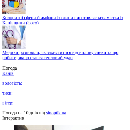
Колоритні сфери й амфори із глини виготовляє керамістка із
Канівщини (фото)
Медики розповіли, як захиститися від впливу спеки та що
робити, якщо стався тепловий удар
Погода
Канів
вологість:
тиск:
вітер:
Погода на 10 днів від
sinoptik.ua
Інтерактив