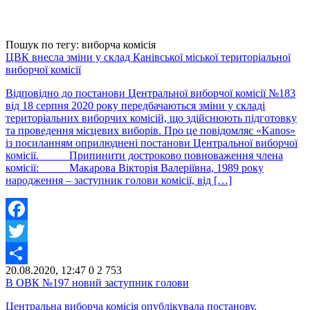
Пошук по тегу: виборча комісія
ЦВК внесла зміни у склад Канівської міської територіальної
виборчої комісії
Відповідно до постанови Центральної виборчої комісії №183
від 18 серпня 2020 року передбачаються зміни у складі
територіальних виборчих комісій, що здійснюють підготовку
та проведення місцевих виборів. Про це повідомляє «Kanos»
із посиланням оприлюднені постанови Центральної виборчої
комісії. Припинити достроково повноваження члена
комісії: Макарова Вікторія Валеріївна, 1989 року
народження – заступник голови комісії, від […]
Facebook
Twitter
20.08.2020, 12:47
0
2 753
Share
В ОВК №197 новий заступник голови
Центральна виборча комісія опублікувала постанову,