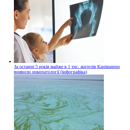
За останні 5 років майже в 1 тис. жителів Канівщини
виявили онкопатології (інфографіка)