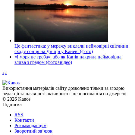
Це фантастика: у мережу виклали неймовірні світлини
сходу сонця на Дніпрі у Каневі (фото)
«І моря не треба», або як Канів накрила неймовірна
злива з градом (фото+відео)
‹
›
Використання матеріалів сайту дозволено тільки за згодою
редакції та наявності активного гіперпосилання на джерело
© 2026 Kanos
Підписка
RSS
Контакти
Рекламодавцям
Зворотний зв’язок