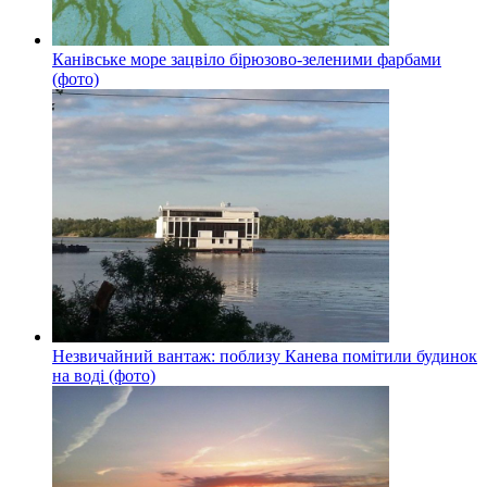
Канівське море зацвіло бірюзово-зеленими фарбами
(фото)
Незвичайний вантаж: поблизу Канева помітили будинок
на воді (фото)