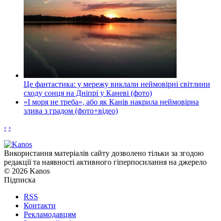
Це фантастика: у мережу виклали неймовірні світлини
сходу сонця на Дніпрі у Каневі (фото)
«І моря не треба», або як Канів накрила неймовірна
злива з градом (фото+відео)
‹
›
Використання матеріалів сайту дозволено тільки за згодою
редакції та наявності активного гіперпосилання на джерело
© 2026 Kanos
Підписка
RSS
Контакти
Рекламодавцям