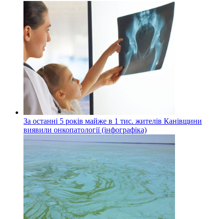
За останні 5 років майже в 1 тис. жителів Канівщини
виявили онкопатології (інфографіка)