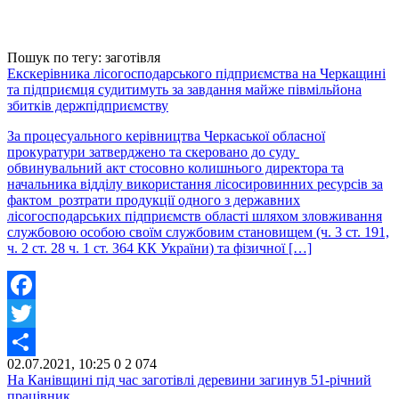
Пошук по тегу: заготівля
Екскерівника лісогосподарського підприємства на Черкащині
та підприємця судитимуть за завдання майже півмільйона
збитків держпідприємству
За процесуального керівництва Черкаської обласної
прокуратури затверджено та скеровано до суду
обвинувальний акт стосовно колишнього директора та
начальника відділу використання лісосировинних ресурсів за
фактом розтрати продукції одного з державних
лісогосподарських підприємств області шляхом зловживання
службовою особою своїм службовим становищем (ч. 3 ст. 191,
ч. 2 ст. 28 ч. 1 ст. 364 КК України) та фізичної […]
Facebook
Twitter
02.07.2021, 10:25
0
2 074
Share
На Канівщині під час заготівлі деревини загинув 51-річний
працівник