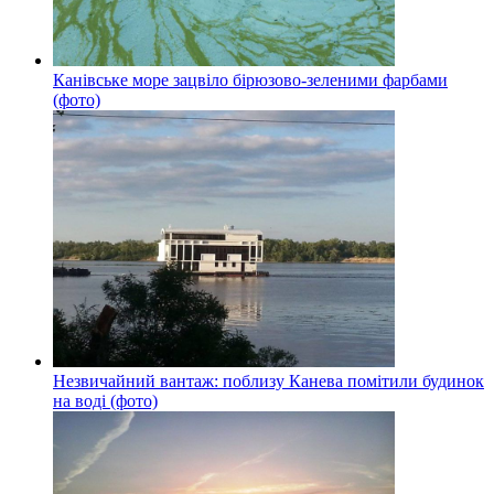
Канівське море зацвіло бірюзово-зеленими фарбами
(фото)
Незвичайний вантаж: поблизу Канева помітили будинок
на воді (фото)