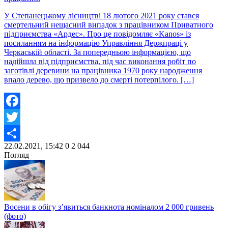
У Степанецькому лісництві 18 лютого 2021 року стався
смертельний нещасний випадок з працівником Приватного
підприємства «Ардес». Про це повідомляє «Kanos» із
посиланням на інформацію Управління Держпраці у
Черкаській області. За попередньою інформацією, що
надійшла від підприємства, під час виконання робіт по
заготівлі деревини на працівника 1970 року народження
впало дерево, що призвело до смерті потерпілого. […]
Facebook
Twitter
22.02.2021, 15:42
0
2 044
Share
Погляд
Восени в обігу з’явиться банкнота номіналом 2 000 гривень
(фото)