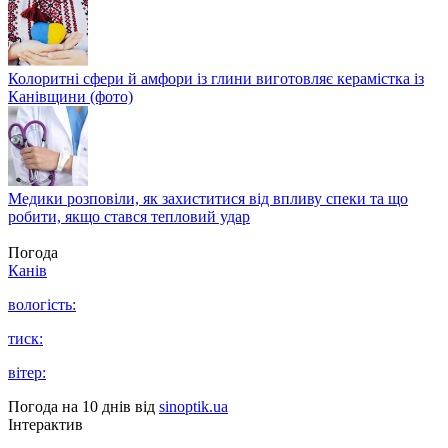
Колоритні сфери й амфори із глини виготовляє керамістка із
Канівщини (фото)
Медики розповіли, як захиститися від впливу спеки та що
робити, якщо стався тепловий удар
Погода
Канів
вологість:
тиск:
вітер:
Погода на 10 днів від
sinoptik.ua
Інтерактив