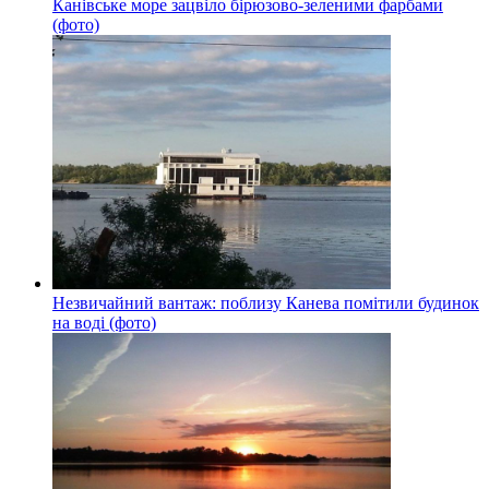
Канівське море зацвіло бірюзово-зеленими фарбами
(фото)
Незвичайний вантаж: поблизу Канева помітили будинок
на воді (фото)