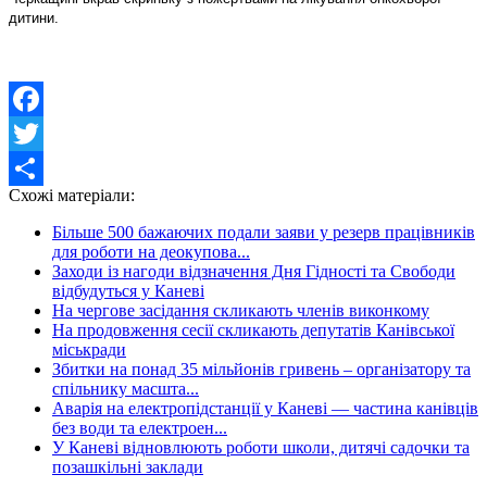
дитини.
Facebook
Twitter
Схожі матеріали:
Share
Більше 500 бажаючих подали заяви у резерв працівників
для роботи на деокупова...
Заходи із нагоди відзначення Дня Гідності та Свободи
відбудуться у Каневі
На чергове засідання скликають членів виконкому
На продовження сесії скликають депутатів Канівської
міськради
Збитки на понад 35 мільйонів гривень – організатору та
спільнику масшта...
Аварія на електропідстанції у Каневі — частина канівців
без води та електроен...
У Каневі відновлюють роботи школи, дитячі садочки та
позашкільні заклади