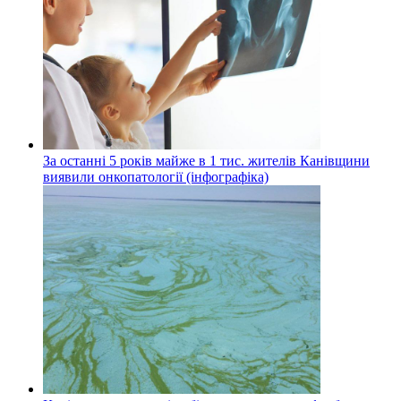
За останні 5 років майже в 1 тис. жителів Канівщини
виявили онкопатології (інфографіка)