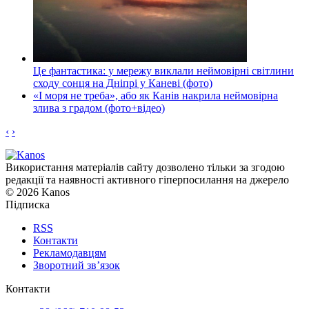
Це фантастика: у мережу виклали неймовірні світлини
сходу сонця на Дніпрі у Каневі (фото)
«І моря не треба», або як Канів накрила неймовірна
злива з градом (фото+відео)
‹
›
Використання матеріалів сайту дозволено тільки за згодою
редакції та наявності активного гіперпосилання на джерело
© 2026 Kanos
Підписка
RSS
Контакти
Рекламодавцям
Зворотний зв’язок
Контакти