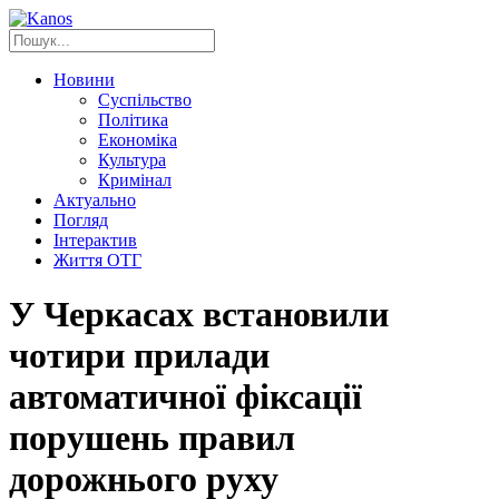
Новини
Суспільство
Політика
Економіка
Культура
Кримінал
Актуально
Погляд
Інтерактив
Життя ОТГ
У Черкасах встановили
чотири прилади
автоматичної фіксації
порушень правил
дорожнього руху