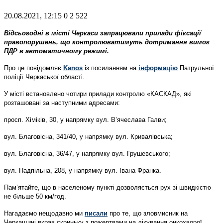
20.08.2021, 12:15
0
2 522
Відсьогодні в місті Черкаси запрацювали прилади фіксації
правопорушень, що контролюватимуть дотримання вимог
ПДР в автоматичному режимі.
Про це повідомляє
Kanos
із посиланням на
інформацію
Патрульної
поліції Черкаської області.
У місті встановлено чотири прилади контролю «КАСКАД», які
розташовані за наступними адресами:
просп. Хіміків, 30, у напрямку вул. В’ячеслава Галви;
вул. Благовісна, 341/40, у напрямку вул. Кривалівська;
вул. Благовісна, 36/47, у напрямку вул. Грушевського;
вул. Надпільна, 208, у напрямку вул. Івана Франка.
Пам’ятайте, що в населеному пункті дозволяється рух зі швидкістю
не більше 50 км/год.
Нагадаємо нещодавно ми
писали
про те, що зловмисник на
Черкащині вкрав скриньку з пожертвами на лікування онкохворої