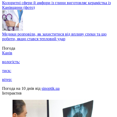
Колоритні сфери й амфори із глини виготовляє керамістка із
Канівщини (фото)
Медики розповіли, як захиститися від впливу спеки та що
робити, якщо стався тепловий удар
Погода
Канів
вологість:
тиск:
вітер:
Погода на 10 днів від
sinoptik.ua
Інтерактив