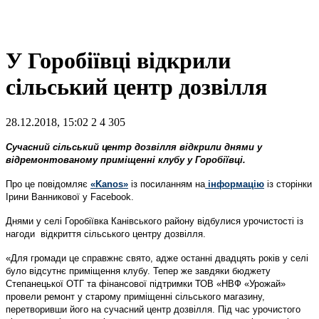
У Горобіївці відкрили
сільський центр дозвілля
28.12.2018, 15:02
2
4 305
Сучасний сільський центр дозвілля відкрили днями у
відремонтованому приміщенні клубу у Горобіївці.
Про це повідомляє
«Kanos»
із посиланням на
інформацію
із сторінки
Ірини Ванникової у Facebook.
Днями у селі Горобіївка Канівського району відбулися урочистості із
нагоди відкриття сільського центру дозвілля.
«Для громади це справжнє свято, адже останні двадцять років у селі
було відсутнє приміщення клубу. Тепер же завдяки бюджету
Степанецької ОТГ та фінансової підтримки ТОВ «НВФ «Урожай»
провели ремонт у старому приміщенні сільського магазину,
перетворивши його на сучасний центр дозвілля. Під час урочистого