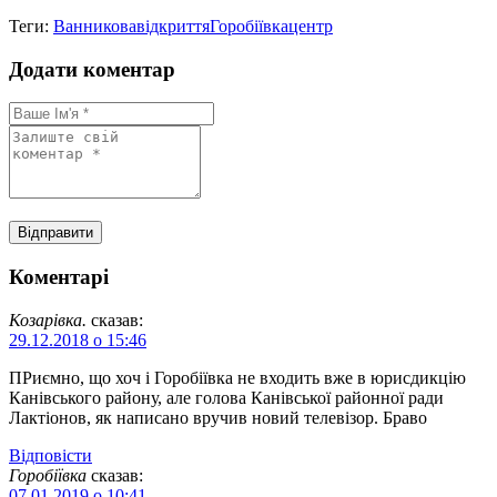
Теги:
Ванникова
відкриття
Горобіївка
центр
Додати коментар
Коментарі
Козарівка.
сказав:
29.12.2018 о 15:46
ПРиємно, що хоч і Горобіївка не входить вже в юрисдикцію
Канівського району, але голова Канівської районної ради
Лактіонов, як написано вручив новий телевізор. Браво
Відповіcти
Горобіївка
сказав:
07.01.2019 о 10:41