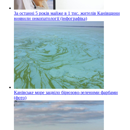
За останні 5 років майже в 1 тис. жителів Канівщини
виявили онкопатології (інфографіка)
Канівське море зацвіло бірюзово-зеленими фарбами
(фото)