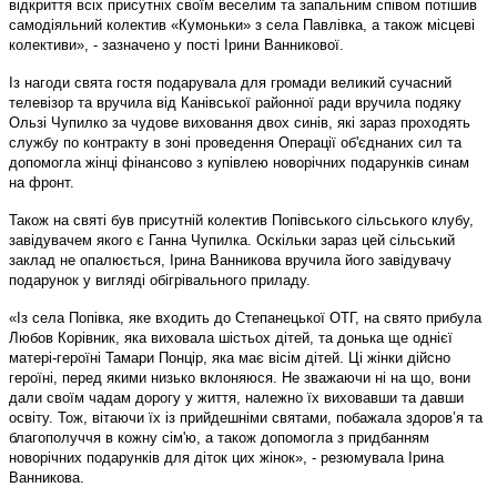
відкриття всіх присутніх своїм веселим та запальним співом потішив
самодіяльний колектив «Кумоньки» з села Павлівка, а також місцеві
колективи», - зазначено у пості Ірини Ванникової.
Із нагоди свята гостя подарувала для громади великий сучасний
телевізор та вручила від Канівської районної ради вручила подяку
Ользі Чупилко за чудове виховання двох синів, які зараз проходять
службу по контракту в зоні проведення Операції об'єднаних сил та
допомогла жінці фінансово з купівлею новорічних подарунків синам
на фронт.
Також на святі був присутній колектив Попівського сільського клубу,
завідувачем якого є Ганна Чупилка. Оскільки зараз цей сільський
заклад не опалюється, Ірина Ванникова вручила його завідувачу
подарунок у вигляді обігрівального приладу.
«Із села Попівка, яке входить до Степанецької ОТГ, на свято прибула
Любов Корівник, яка виховала шістьох дітей, та донька ще однієї
матері-героїні Тамари Понцір, яка має вісім дітей. Ці жінки дійсно
героїні, перед якими низько вклоняюся. Не зважаючи ні на що, вони
дали своїм чадам дорогу у життя, належно їх виховавши та давши
освіту. Тож, вітаючи їх із прийдешніми святами, побажала здоров’я та
благополуччя в кожну сім'ю, а також допомогла з придбанням
новорічних подарунків для діток цих жінок», - резюмувала Ірина
Ванникова.