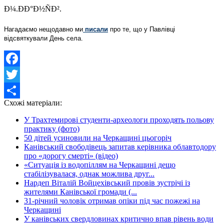
Нагадаємо нещодавно ми
писали
про те, що у Павлівці
відсвяткували День села.
Facebook
Twitter
Схожі матеріали:
Share
У Трахтемирові студенти-археологи проходять польову
практику (фото)
50 дітей усиновили на Черкащині цьогоріч
Канівський свободівець запитав керівника облавтодору
про «дорогу смерті» (відео)
«Ситуація із водопіллям на Черкащині дещо
стабілізувалася, однак можлива друг...
Нардеп Віталій Войцехівський провів зустрічі із
жителями Канівської громади (...
31-річний чоловік отримав опіки під час пожежі на
Черкащині
У канівських свердловинах критично впав рівень води