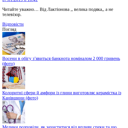
Читайте уважно… Від Лактіонова ,, велика подяка,, а не
телевізор.
Відповіcти
Погляд
Восени в обігу з’явиться банкнота номіналом 2 000 гривень
(фото)
Колоритні сфери й амфори із глини виготовляє керамістка із
Канівщини (фото)
Медики розповіли, як захиститися від впливу спеки та що