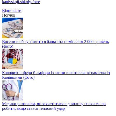
kanivskoji-shkoly-foto/
Відповіcти
Погляд
Восени в обігу з’явиться банкнота номіналом 2 000 гривень
(фото)
Колоритні сфери й амфори із глини виготовляє керамістка із
Канівщини (фото)
Медики розповіли, як захиститися від впливу спеки та що
робити, якщо стався тепловий удар