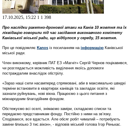
17.10.2025, 15:22
1
1 398
Про наслідки ракетно-дронової атаки на Канів 10 жовтня та їх
ліквідацію говорили під час засідання виконавчого комітету
Канівської міської ради, що відбулося у середу, 15 жовтня.
Про це повідомляє
Kanos
із посиланням на
інформацію
Канівської
міської ради.
Член виконкому, керівник ПАТ ЕЗ «Магніт» Сергій Чернов поцікавився,
чи розглядається можливість виділення якоїсь допомоги
постраждалим внаслідок обстрілу.
«Зараз наші сили насамперед спрямовані, аби в максимально швидкі
терміни встановити в квартирах канівців та закладах освіти, які
зазнали руйнувань, нові вікна. Працюємо з цього питання з
міжнародним благодійним фондом.
Обстежуємо всі оселі, знімаємо заміри, складаємо списки та
передаємо представникам фонду. Постійно з ними на зв’язку.
Сподіваюся, все вдасться. Але обсяг робіт чималий – потребують
заміни близько 3 тис.вікон», - відповів міський голова Ігор Ренькас.