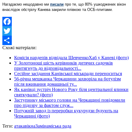
Нагадаємо нещодавно ми
писали
про те, що 80% ушкоджених вікон
внаслідок обстрілу Канева закрили плівкою та ОСБ-плитами.
Facebook
Twitter
Схожі матеріали:
Share
Комісія нардепів відвідала ШевченкоХаб у Каневі (фото)
У Золотоноші шість керівників дитячих садочків
притягнуть до відповідальності...
Сесійне засідання Канівської міськради переноситься
56-річна мешканка Черкащини захворіла на ботулізм
після вживання домашньої ту...
Як канівці зустріч Нового Року біля центральної ялинки
святкували? (фото)
Заступнику міського голови на Черкащині повідомили
про підозру за фактом служ...
Потужній завод із переробки кукурудзи будують на
Черкащині (фото)
Теги:
атака
вікна
Заміна
міська рада