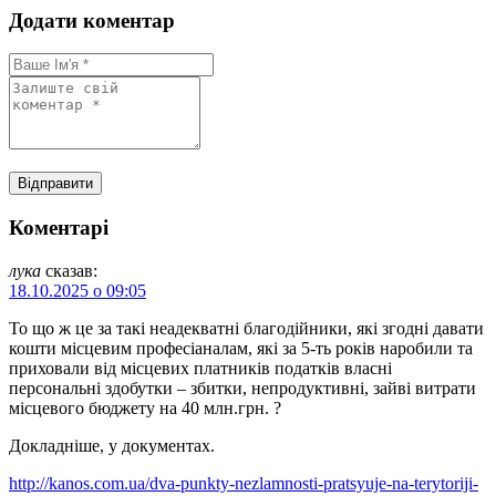
Додати коментар
Коментарі
лука
сказав:
18.10.2025 о 09:05
То що ж це за такі неадекватні благодійники, які згодні давати
кошти місцевим професіаналам, які за 5-ть років наробили та
приховали від місцевих платників податків власні
персональні здобутки – збитки, непродуктивні, зайві витрати
місцевого бюджету на 40 млн.грн. ?
Докладніше, у документах.
http://kanos.com.ua/dva-punkty-nezlamnosti-pratsyuje-na-terytoriji-