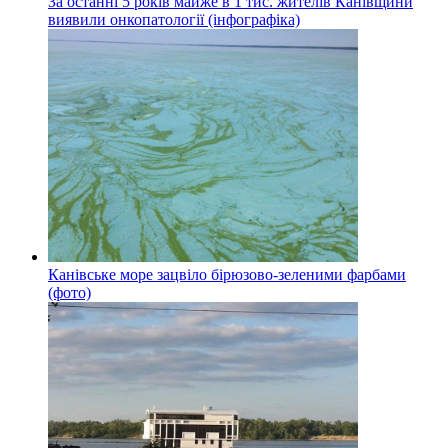
За останні 5 років майже в 1 тис. жителів Канівщини
виявили онкопатології (інфографіка)
Канівське море зацвіло бірюзово-зеленими фарбами
(фото)