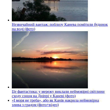
Незвичайний вантаж: поблизу Канева помітили будинок
на воді (фото)
Це фантастика: у мережу виклали неймовірні світлини
сходу сонця на Дніпрі у Каневі (фото)
«І моря не треба», або як Канів накрила неймовірна
злива з градом (фото+відео)