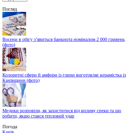
Погляд
Восени в обігу з’явиться банкнота номіналом 2 000 гривень
(фото)
Колоритні сфери й амфори із глини виготовляє керамістка із
Канівщини (фото)
Медики розповіли, як захиститися від впливу спеки та що
робити, якщо стався тепловий удар
Погода
Канів