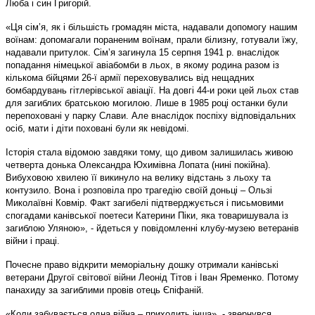
Люба і син Григорій.
«Ця сім’я, як і більшість громадян міста, надавали допомогу нашим
воїнам: допомагали пораненим воїнам, прали білизну, готували їжу,
надавали притулок. Сім’я загинула 15 серпня 1941 р. внаслідок
попадання німецької авіабомби в льох, в якому родина разом із
кількома бійцями 26-ї армії переховувались від нещадних
бомбардувань гітлерівської авіації. На довгі 44-и роки цей льох став
для загиблих братською могилою. Лише в 1985 році останки були
перепоховані у парку Слави. Але внаслідок поспіху відповідальних
осіб, мати і діти поховані були як невідомі.
Історія стала відомою завдяки тому, що дивом залишилась живою
четверта донька Олександра Юхимівна Лопата (нині покійна).
Вибуховою хвилею її викинуло на велику відстань з льоху та
контузило. Вона і розповіла про трагедію своїй доньці – Ользі
Миколаївні Ковмір. Факт загибелі підтверджується і письмовими
спогадами канівської поетеси Катерини Піки, яка товаришувала із
загиблою Уляною», - йдеться у повідомленні клубу-музею ветеранів
війни і праці.
Почесне право відкрити меморіальну дошку отримали канівські
ветерани Другої світової війни Леонід Тітов і Іван Яременко. Потому
панахиду за загиблими провів отець Єпіфаній.
«Коли забувається одна війна – приходить інша», - звернувся