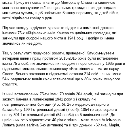
міста. Присутні поклали квіти до Меморіалу Слави та хвилиною
мовчання вшанували воїнів і цивільних громадян, які докладали
максимум зусиль, щоб наблизити бажану перемогу, та дітей війни,
котрі піднімали країну з руїн.
Під час заходу відбулося урочисте відкриття пам’ятної дошки з
іменами 75-х бійців-захисників Канева та цивільних громадян, які
загинули при обороні нашого міста в 1941 році, і допіру їх імена
значились як невідомі.
Так, у результаті пошукової роботи, проведеної Клубом-музеєм
ветеранів війни і праці протягом 2015-2016 років були встановлені
імена 75-х осіб, які значились як невідомі і перепоховані у 1985 році в
підземеллі меморіального комплексу «Батьківщина – мати» парку
Слави. Всього поховано в підземеллі останки 214 осіб. Із них імена
54-х радянських воїнів були встановлені ще у 80-х роках минулого
століття.
Із нині встановлених 75-ти імен: 70 воїнів 26-ї армії, які загинули при
захисті Канева в липні-серпні 1941 року з і складу 4-ї
повітрянодесантної бригади (9 осіб), 2-го медико-санітарного
батальйону 199-ї стрілецької дивізії (7 осіб), 1054-го стрілецького
полку 301-ї стрілецької дивізії (54 особи) та 5 цивільних осіб. До
цивільних осіб відносяться: 40-річна жінка – мати Марія Анісімовна
Лопата (була вагітна 6-ю дитиною) та її три доньки - Уляна, Марія,