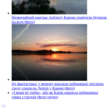
Незвичайний вантаж: поблизу Канева помітили будинок
на воді (фото)
Це фантастика: у мережу виклали неймовірні світлини
сходу сонця на Дніпрі у Каневі (фото)
«І моря не треба», або як Канів накрила неймовірна
злива з градом (фото+відео)
‹
›