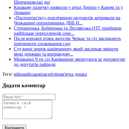
Шевченківські дні
Кишкову паличку виявили у річці Дніпро у Каневі та у
Лимарці
«Паспортистку»-поплічницю окупантів затримали на
Черкащині оперативники ДВБ Н...
Степанецька, Бобрицька та Ліплявська ОТГ прийняли
найбільше переселенців сере...
Після ворожої атаки жителів Черкас та сіл закликають
припинити споживання газу
Суд виніс вирок канівчанину, який закликав змінити
межі держави та виправдову...
Мешканці 9-ти сіл Канівщини звернулися за допомогою
до депутатів райради
Теги:
війна
військові
загиблі
пам'ятна дошка
Додати коментар