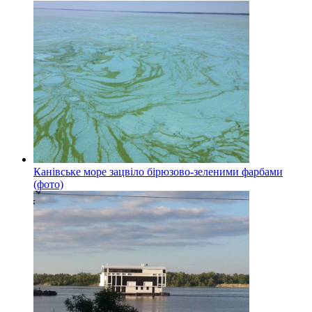
Канівське море зацвіло бірюзово-зеленими фарбами
(фото)