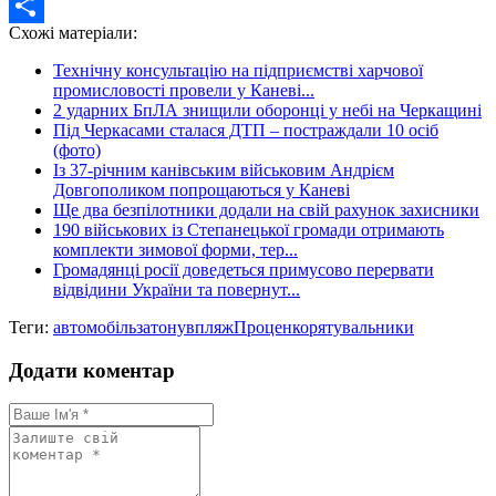
Twitter
Схожі матеріали:
Share
Технічну консультацію на підприємстві харчової
промисловості провели у Каневі...
2 ударних БпЛА знищили оборонці у небі на Черкащині
Під Черкасами сталася ДТП – постраждали 10 осіб
(фото)
Із 37-річним канівським військовим Андрієм
Довгополиком попрощаються у Каневі
Ще два безпілотники додали на свій рахунок захисники
190 військових із Степанецької громади отримають
комплекти зимової форми, тер...
Громадянці росії доведеться примусово перервати
відвідини України та повернут...
Теги:
автомобіль
затонув
пляж
Проценко
рятувальники
Додати коментар