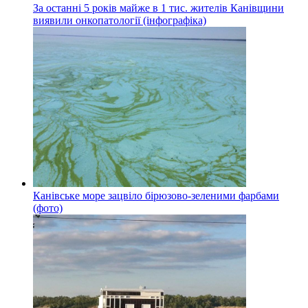
За останні 5 років майже в 1 тис. жителів Канівщини
виявили онкопатології (інфографіка)
Канівське море зацвіло бірюзово-зеленими фарбами
(фото)