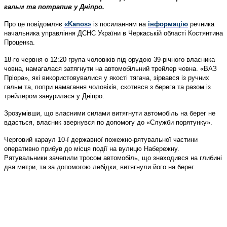
гальм та потрапив у Дніпро.
Про це повідомляє
«Kanos»
із посиланням на
інформацію
речника
начальника управління ДСНС України в Черкаській області Костянтина
Проценка.
18-го червня о 12:20 група чоловіків під орудою 39-річного власника
човна, намагалася затягнути на автомобільний трейлер човна.
«ВАЗ
Пріора», які використовувалися у якості тягача, зірвався із ручних
гальм та, попри намагання чоловіків, скотився з берега та разом із
трейлером занурилася у Дніпро.
Зрозумівши, що власними силами витягнути автомобіль на берег не
вдасться, власник звернувся по допомогу до «Служби порятунку».
Черговий караул 10-ї державної пожежно-рятувальної частини
оперативно прибув до місця події на вулицю Набережну.
Рятувальники зачепили тросом автомобіль, що знаходився на глибині
два метри, та за допомогою лебідки, витягнули його на берег.