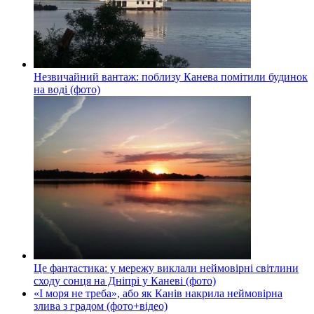
Незвичайний вантаж: поблизу Канева помітили будинок
на воді (фото)
Це фантастика: у мережу виклали неймовірні світлини
сходу сонця на Дніпрі у Каневі (фото)
«І моря не треба», або як Канів накрила неймовірна
злива з градом (фото+відео)