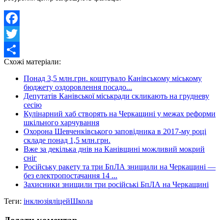
Facebook
Twitter
Схожі матеріали:
Share
Понад 3,5 млн.грн. коштувало Канівському міському
бюджету оздоровлення посадо...
Депутатів Канівської міськради скликають на грудневу
сесію
Кулінарний хаб створять на Черкащині у межах реформи
шкільного харчування
Охорона Шевченківського заповідника в 2017-му році
складе понад 1,5 млн.грн.
Вже за декілька днів на Канівщині можливий мокрий
сніг
Російську ракету та три БпЛА знищили на Черкащині —
без електропостачання 14 ...
Захисники знищили три російські БпЛА на Черкащині
Теги:
інклюзія
ліцей
Школа