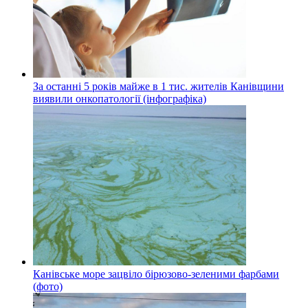
За останні 5 років майже в 1 тис. жителів Канівщини
виявили онкопатології (інфографіка)
Канівське море зацвіло бірюзово-зеленими фарбами
(фото)