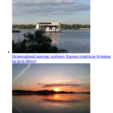
Незвичайний вантаж: поблизу Канева помітили будинок
на воді (фото)