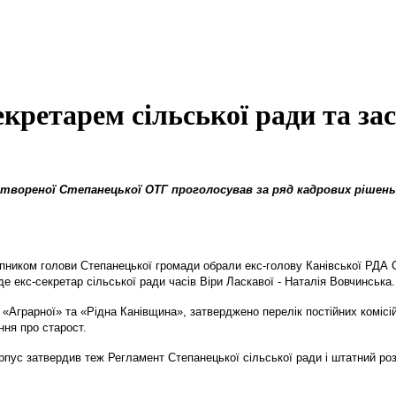
екретарем сільської ради та з
твореної Степанецької ОТГ проголосував за ряд кадрових рішень, 
пником голови Степанецької громади обрали екс-голову Канівської РДА С
е екс-секретар сільської ради часів Віри Ласкавої - Наталія Вовчинська.
- «Аграрної» та «Рідна Канівщина», затверджено перелік постійних коміс
ння про старост.
орпус затвердив теж Регламент Степанецької сільської ради і штатний ро