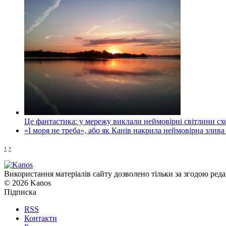
Це фантастика: у мережу виклали неймовірні світлини схо
«І моря не треба», або як Канів накрила неймовірна злива
‹
›
Використання матеріалів сайту дозволено тільки за згодою реда
© 2026 Kanos
Підписка
RSS
Контакти