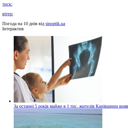
тиск:
вітер:
Погода на 10 днів від
sinoptik.ua
Інтерактив
За останні 5 років майже в 1 тис. жителів Канівщини вияв