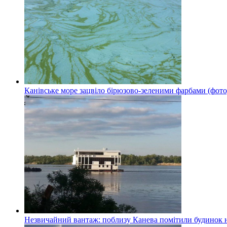
Канівське море зацвіло бірюзово-зеленими фарбами (фото
Незвичайний вантаж: поблизу Канева помітили будинок н