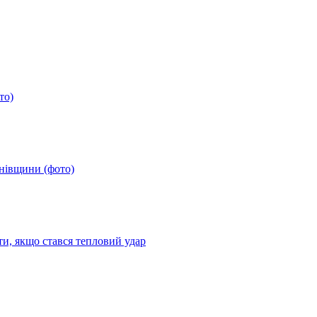
то)
анівщини (фото)
ти, якщо стався тепловий удар