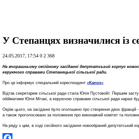
У Степанцях визначилися із с
24.05.2017, 17:54
0
2 368
На вчорашньому сесійному засіданні депутатський корпус новос
керуючого справами Степанецької сільської ради.
Про це інформує спеціальний кореспондент
«Kanos»
.
Відтак секретарем сільської ради стала Юлія Пустовойт. Першим засту
обійматиме Юлія Мітакі, а керуючою справами сільської ради наразі буд
Окрім цього, на засіданні було оголошено про створення двох фракцій 
а також проголосовано за положення про виконавчий комітет та положе
На ряду з цим, в ході сесійного засідання новообраний депутатський к