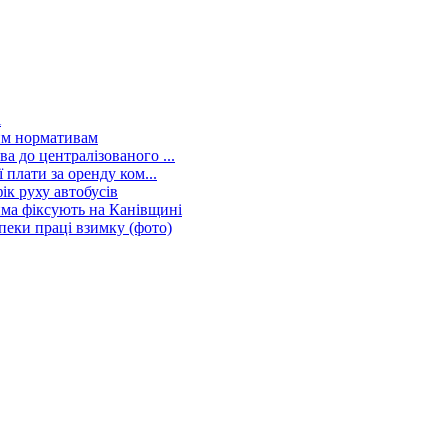
і
ним нормативам
а до централізованого ...
 плати за оренду ком...
ік руху автобусів
йма фіксують на Канівщині
пеки праці взимку (фото)