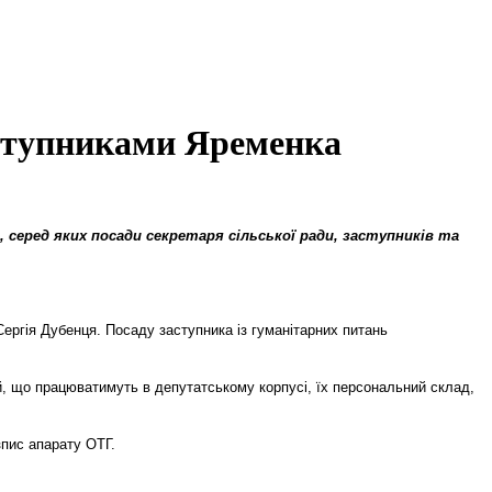
аступниками Яременка
серед яких посади секретаря сільської ради, заступників та
ергія Дубенця. Посаду заступника із гуманітарних питань
ій, що працюватимуть в депутатському корпусі, їх персональний склад,
зпис апарату ОТГ.