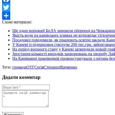
Facebook
Twitter
Схожі матеріали:
Share
Ще один ворожий БпЛА знищили оборонці на Черкащин
Якість води на канівських пляжах не відповідає гігієніч
Посадовці повідомили, як працюють освітні заклади Канев
У Каневі із підприємця стягнули 200 тис.грн. заборгованої
На період воєнного стану у Каневі затвердили новий граф
Зростання кількості випадків захворювань на хворобу Ла
На Канівщині працівників проконсультували з питань без
Теги:
громада
ОТГ
Сесія
Степанці
Яременко
Додати коментар