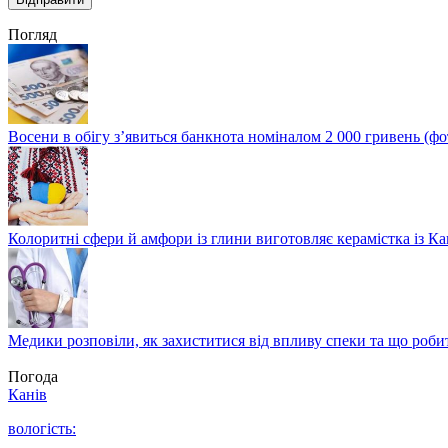
Погляд
Восени в обігу з’явиться банкнота номіналом 2 000 гривень (фо
Колоритні сфери й амфори із глини виготовляє керамістка із К
Медики розповіли, як захиститися від впливу спеки та що роби
Погода
Канів
вологість: