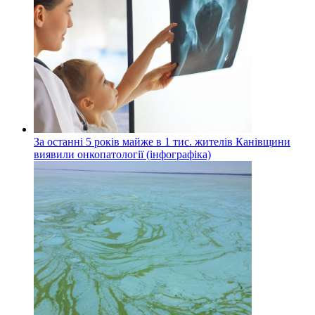
За останні 5 років майже в 1 тис. жителів Канівщини
виявили онкопатології (інфографіка)