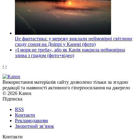
Це фантастика: у мережу виклали неймовірні світлини
сходу сонця на Дніпрі у Каневі (фото)
«І моря не треба», або як Канів накрила неймовірна
злива з градом (фото+відео)
‹
›
Використання матеріалів сайту дозволено тільки за згодою
редакції та наявності активного гіперпосилання на джерело
© 2026 Kanos
Підписка
RSS
Контакти
Рекламодавцям
Зворотний зв’язок
Контакти