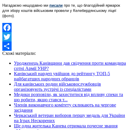
Нагадаємо нещодавно ми
писали
про те, що благодійний ярмарок
для збору коштів військовим провели у Келебердянському ліцеї
(фото).
Facebook
Twitter
Схожі матеріали:
Share
Уродженець Канівщини дав свідчення проти командира
сотні Армії УНР?
Канівський нардеп увійшов до рейтингу ТОП-5
найбагатших народних обранців
Для канівських родин військовослужбовців
організовують зустрічі із спеціалістами
Медики розповіли, як захиститися від впливу спеки та
що робити, якщо стався т...
Членів виконавчого комітету скликають на чергове
засідання
Черкаський ветеран виборов першу медаль для України
на Іграх Нескорених
Ще одна жителька Канева отримала почесне звання