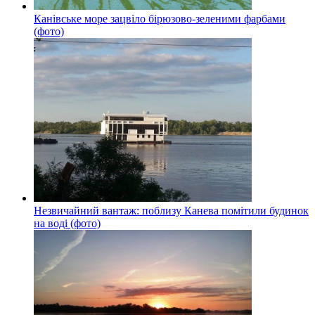
Канівське море зацвіло бірюзово-зеленими фарбами
(фото)
Незвичайний вантаж: поблизу Канева помітили будинок
на воді (фото)