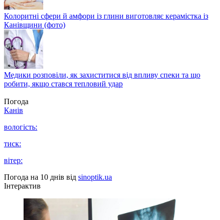
Колоритні сфери й амфори із глини виготовляє керамістка із
Канівщини (фото)
Медики розповіли, як захиститися від впливу спеки та що
робити, якщо стався тепловий удар
Погода
Канів
вологість:
тиск:
вітер:
Погода на 10 днів від
sinoptik.ua
Інтерактив