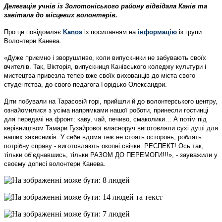
Делегація учнів із Золотоніського району відвідала Канів та
завітала до місцевих волонтерів.
Про це повідомляє
Kanos
із посиланням на
інформацію
із групи
Волонтери Канева.
«Дуже приємно і зворушливо, коли випускники не забувають своїх
вчителів. Так, Вікторія, випускниця Канівського коледжу культури і
мистецтва привезла тепер вже своїх вихованців до міста свого
студентства, до свого педагога Горідько Олександри.
Діти побували на Тарасовій горі, прийшли й до волонтерського центру,
ознайомилися з усіма напрямками нашої роботи, принесли гостинці
для передачі на фронт: каву, чай, печиво, смаколики… А потім під
керівництвом Тамари Гузайрової власноруч виготовляли сухі душі для
наших захисників. У себе вдома теж не стоять осторонь, роблять
потрібну справу - виготовляють окопні свічки. РЕСПЕКТ! Ось так,
тільки об’єднавшись, тільки РАЗОМ ДО ПЕРЕМОГИ!!!», - зауважили у
своєму дописі волонтери Канева.