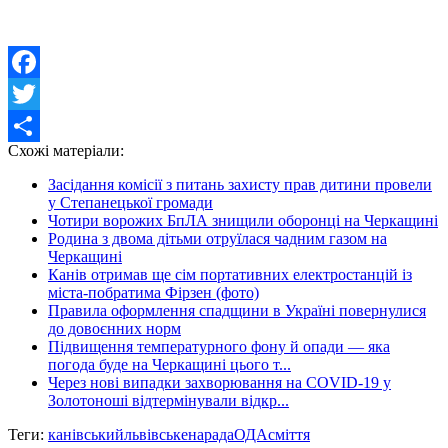
Facebook
Twitter
Схожі матеріали:
Share
Засідання комісії з питань захисту прав дитини провели
у Степанецької громади
Чотири ворожих БпЛА знищили оборонці на Черкащині
Родина з двома дітьми отруїлася чадним газом на
Черкащині
Канів отримав ще сім портативних електростанцій із
міста-побратима Фірзен (фото)
Правила оформлення спадщини в Україні повернулися
до довоєнних норм
Підвищення температурного фону й опади — яка
погода буде на Черкащині цього т...
Через нові випадки захворювання на COVID-19 у
Золотоноші відтермінували відкр...
Теги:
канівський
львівське
нарада
ОДА
сміття