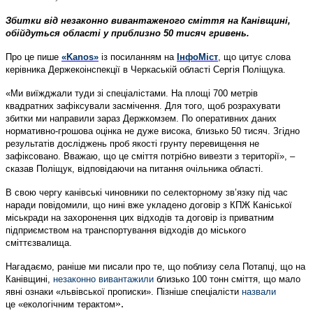
Збитки від незаконно вивантаженого сміття на Канівщині,
обійдуться області у приблизно 50 тисяч гривень.
Про це пише
«Kanos»
із посиланням на
ІнфоМіст
, що цитує слова
керівника Держекоінспекції в Черкаській області Сергія Поліщука.
«Ми виїжджали туди зі спеціалістами. На площі 700 метрів
квадратних зафіксували засмічення. Для того, щоб розрахувати
збитки ми направили зараз Держкомзем. По оперативних даних
нормативно-грошова оцінка не дуже висока, близько 50 тисяч. Згідно
результатів досліджень проб якості грунту перевищення не
зафіксовано. Вважаю, що це сміття потрібно вивезти з території», –
сказав Поліщук, відповідаючи на питання очільника області.
В свою чергу канівські чиновники по селекторному зв’язку під час
наради повідомили, що нині вже укладено договір з КПЖ Каніської
міськради на захоронення цих відходів та договір із приватним
підприємством на транспортування відходів до міського
сміттєзвалища.
Нагадаємо, раніше ми писали про те, що поблизу села Потапці, що на
Канівщині,
незаконно вивантажили
близько 100 тонн сміття, що мало
явні ознаки «львівської прописки». Пізніше спеціалісти
назвали
».
це «екологічним терактом