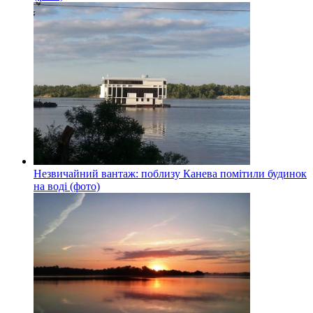
Незвичайний вантаж: поблизу Канева помітили будинок
на воді (фото)