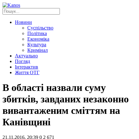
Новини
Суспільство
Політика
Економіка
Культура
Кримінал
Актуально
Погляд
Інтерактив
Життя ОТГ
В області назвали суму
збитків, завданих незаконно
вивантаженим сміттям на
Канівщині
21.11.2016, 20:39
0
2 671