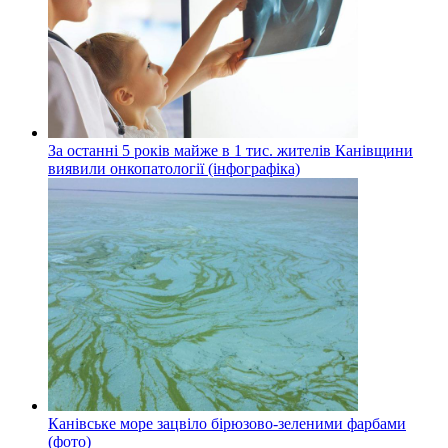
За останні 5 років майже в 1 тис. жителів Канівщини
виявили онкопатології (інфографіка)
Канівське море зацвіло бірюзово-зеленими фарбами
(фото)