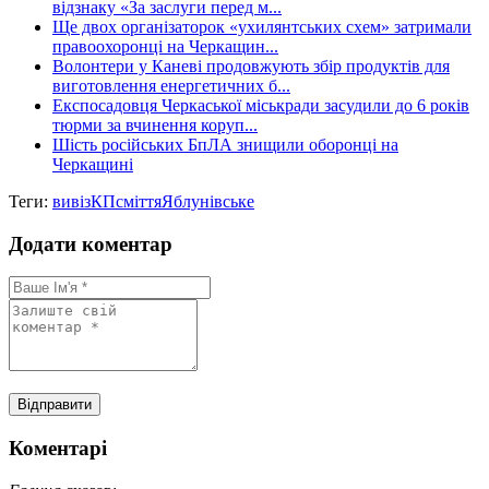
відзнаку «За заслуги перед м...
Ще двох організаторок «ухилянтських схем» затримали
правоохоронці на Черкащин...
Волонтери у Каневі продовжують збір продуктів для
виготовлення енергетичних б...
Експосадовця Черкаської міськради засудили до 6 років
тюрми за вчинення коруп...
Шість російських БпЛА знищили оборонці на
Черкащині
Теги:
вивіз
КП
сміття
Яблунівське
Додати коментар
Коментарі