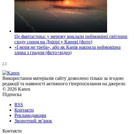
Це фантастика: у мережу виклали неймовірні світлини
сходу сонця на Дніпрі у Каневі (фото)
«І моря не треба», або як Канів накрила неймовірна
злива з градом (фото+відео)
‹
›
Використання матеріалів сайту дозволено тільки за згодою
редакції та наявності активного гіперпосилання на джерело
© 2026 Kanos
Підписка
RSS
Контакти
Рекламодавцям
Зворотний зв’язок
Контакти