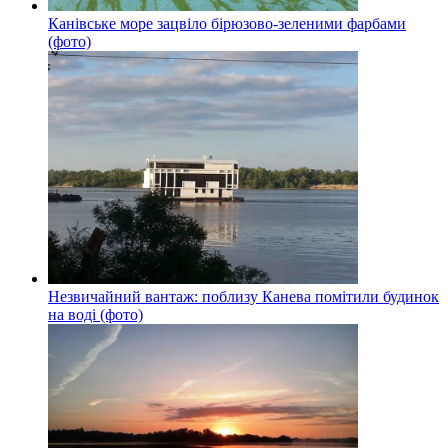
Канівське море зацвіло бірюзово-зеленими фарбами
(фото)
Незвичайний вантаж: поблизу Канева помітили будинок
на воді (фото)