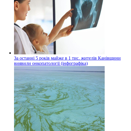
За останні 5 років майже в 1 тис. жителів Канівщини
виявили онкопатології (інфографіка)