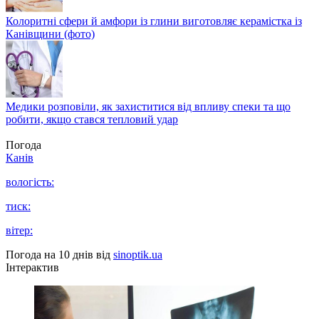
Колоритні сфери й амфори із глини виготовляє керамістка із
Канівщини (фото)
Медики розповіли, як захиститися від впливу спеки та що
робити, якщо стався тепловий удар
Погода
Канів
вологість:
тиск:
вітер:
Погода на 10 днів від
sinoptik.ua
Інтерактив