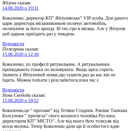
Яблука
сказав:
14.06.2020 о 19:31
Коваленко, директор КП” Яблунівське” VIP особа. Для даного
царя- директора міськвиконком оплачує автомобіль,
оплачуючи за його аренду 30 тис.грн в місяць. Але у Яблунів
цей царьок приїздить раз у тиждень
Відповіcти
Пожарник
сказав:
15.06.2020 о 12:30
Коваленко, по професії рятувальник. А рятувальники
приїжджають тільки по виховувати. Якщо щось горить.
Значить у Яблуневий немає,що тушити,раз до вас він не
їздить. Можна поїхати і розслабитися,пока час є
Відповіcти
Нова Свобода
сказав:
15.06.2020 о 19:52
Коваленко,це ” протаже” від Тетяни Стадник. Раніше Танюша
Болсунова ” протягла” свого коханого чоловіка Руслана,
директором КП” МІСТО”. Але від нього було толку,як від
козла молока. Тепер Коваленко дали ще й особистого вдія-