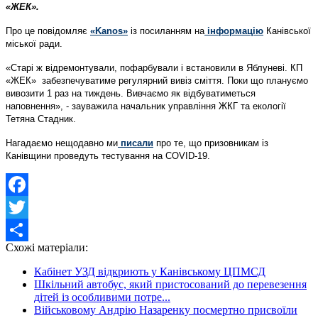
«ЖЕК».
Про це повідомляє
«Kanos»
із посиланням на
інформацію
Канівської
міської ради.
«Старі ж відремонтували, пофарбували і встановили в Яблуневі. КП
«ЖЕК» забезпечуватиме регулярний вивіз сміття. Поки що плануємо
вивозити 1 раз на тиждень. Вивчаємо як відбуватиметься
наповнення», - зауважила начальник управління ЖКГ та екології
Тетяна Стадник.
Нагадаємо нещодавно ми
писали
про те, що призовникам із
Канівщини проведуть тестування на COVID-19.
Facebook
Twitter
Схожі матеріали:
Share
Кабінет УЗД відкриють у Канівському ЦПМСД
Шкільний автобус, який пристосований до перевезення
дітей із особливими потре...
Військовому Андрію Назаренку посмертно присвоїли