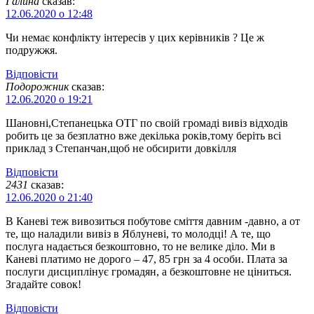
Галина
сказав:
12.06.2020 о 12:48
Чи немає конфлікту інтересів у цих керівників ? Це ж
подружжя.
Відповіcти
Подорожник
сказав:
12.06.2020 о 19:21
Шановні,Степанецька ОТГ по своій громаді вивіз відходів
робить це за безплатно вже декілька років,тому беріть всі
приклад з Степанчан,щоб не обсирити довкілля
Відповіcти
2431
сказав:
12.06.2020 о 21:40
В Каневі теж вивозиться побутове сміття давним -давно, а от
те, що наладили вивіз в Яблуневі, то молодці! А те, що
послуга надається безкоштовно, то не велике діло. Ми в
Каневі платимо не дорого – 47, 85 грн за 4 особи. Плата за
послуги дисциплінує громадян, а безкоштовне не ціниться.
Згадайте совок!
Відповіcти