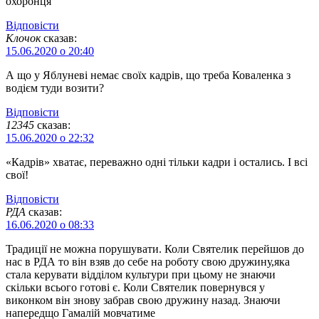
охоронця
Відповіcти
Клочок
сказав:
15.06.2020 о 20:40
А що у Яблуневі немає своїх кадрів, що треба Коваленка з
водієм туди возити?
Відповіcти
12345
сказав:
15.06.2020 о 22:32
«Кадрів» хватає, переважно одні тільки кадри і остались. І всі
свої!
Відповіcти
РДА
сказав:
16.06.2020 о 08:33
Традиції не можна порушувати. Коли Святелик перейшов до
нас в РДА то він взяв до себе на роботу свою дружину,яка
стала керувати відділом культури при цьому не знаючи
скільки всього готові є. Коли Святелик повернувся у
виконком він знову забрав свою дружину назад. Знаючи
напередщо Гамалій мовчатиме