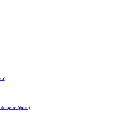
то)
анівщини (фото)