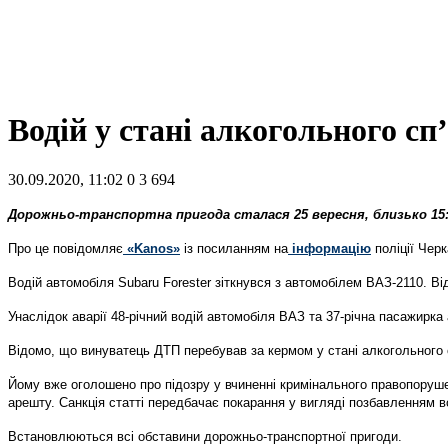
Водій у стані алкогольного сп
30.09.2020, 11:02
0
3 694
Дорожньо-транспортна пригода сталася 25 вересня, близько 15:
Про це повідомляє
«Kanos»
із посиланням на
інформацію
поліції Черк
Водій автомобіля Subaru Forester зіткнувся з автомобілем ВАЗ-2110. Від
Унаслідок аварії 48-річний водій автомобіля ВАЗ та 37-річна пасажирк
Відомо, що винуватець ДТП перебував за кермом у стані алкогольного с
Йому вже оголошено про підозру у вчиненні кримінального правопоруше
арешту. Санкція статті передбачає покарання у вигляді позбавленням во
Встановлюються всі обставини дорожньо-транспортної пригоди.