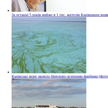
За останні 5 років майже в 1 тис. жителів Канівщини вияв
Канівське море зацвіло бірюзово-зеленими фарбами (фото