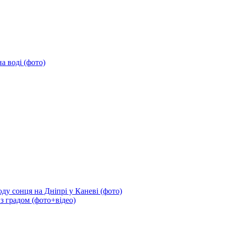
а воді (фото)
ду сонця на Дніпрі у Каневі (фото)
 з градом (фото+відео)