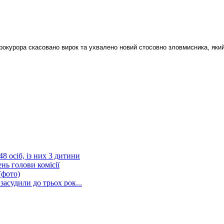
окурора скасовано вирок та ухвалено новий стосовно зловмисника, який п
 осіб, із них 3 дитини
нь голови комісії
(фото)
засудили до трьох рок...