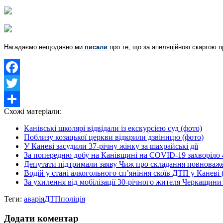
Нагадаємо нещодавно ми
писали
про те, що за апеляційною скаргою пр
Facebook
Twitter
Схожі матеріали:
Share
Канівські школярі відвідали із екскурсією суд (фото)
Поблизу козацької церкви відкрили дзвіницю (фото)
У Каневі засудили 37-річну жінку за шахрайські дії
За попередню добу на Канівщині на COVID-19 захворіло 48
Депутати підтримали заяву Чиж про складання повноваже
Водій у стані алкогольного сп’яніння скоїв ДТП у Каневі 
За ухилення від мобілізації 30-річного жителя Черкащини 
Теги:
аварія
ДТП
поліція
Додати коментар