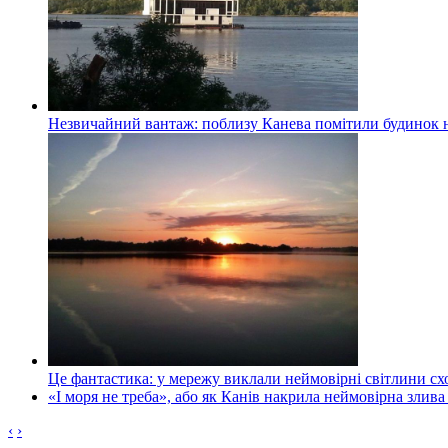
Незвичайний вантаж: поблизу Канева помітили будинок н
Це фантастика: у мережу виклали неймовірні світлини схо
«І моря не треба», або як Канів накрила неймовірна злива
‹
›