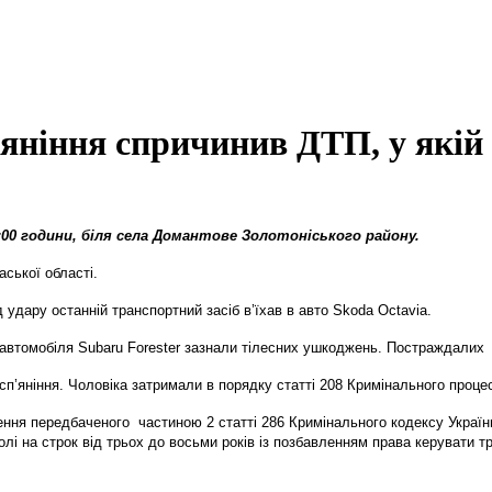
’яніння спричинив ДТП, у якій 
00 години, біля села Домантове Золотоніського району.
аської області.
 удару останній транспортний засіб в’їхав в авто Skoda Octavia.
а автомобіля Subaru Forester зазнали тілесних ушкоджень. Постраждалих 
п’яніння. Чоловіка затримали в порядку статті 208 Кримінального проце
ння передбаченого частиною 2 статті 286 Кримінального кодексу України
лі на строк від трьох до восьми років із позбавленням права керувати т