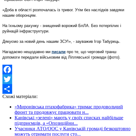
«Доба в області розпочалась із тривог. Утім без наслідків завдяки
нашим оборонцям.
На їхньому рахунку - знищений ворожий БпЛА. Без потерпілих і
руйнацій інфраструктури.
Дякуємо за новий день нашим ЗСУ!», - зауважив Ігор Табурець.
Нагадаємо нещодавно ми
писали
про те, що
черговий транш
допомоги передали військовим від Ліплявської громади (фото).
Facebook
Twitter
Схожі матеріали:
Share
«Миронівська птахофабрика» тримає продовольчий
фронт та продовжує працювати н...
Канівські «зелені» мають у своїх списках найбільше
підприємців, а «Опозиційни...
Учасники АТО/ООС у Канівській громаді безкоштовно
можуть отримати послуги сто...