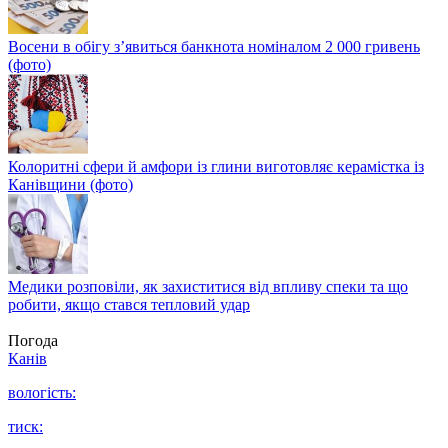
Восени в обігу з’явиться банкнота номіналом 2 000 гривень
(фото)
Колоритні сфери й амфори із глини виготовляє керамістка із
Канівщини (фото)
Медики розповіли, як захиститися від впливу спеки та що
робити, якщо стався тепловий удар
Погода
Канів
вологість:
тиск: