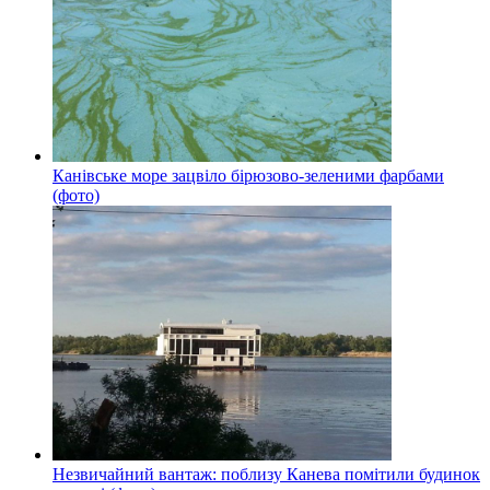
Канівське море зацвіло бірюзово-зеленими фарбами
(фото)
Незвичайний вантаж: поблизу Канева помітили будинок