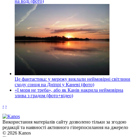
на воді (фото)
Це фантастика: у мережу виклали неймовірні світлини
сходу сонця на Дніпрі у Каневі (фото)
«І моря не треба», або як Канів накрила неймовірна
злива з градом (фото+відео)
‹
›
Використання матеріалів сайту дозволено тільки за згодою
редакції та наявності активного гіперпосилання на джерело
© 2026 Kanos