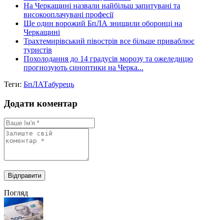
На Черкащині назвали найбільш запитувані та
високооплачувані професії
Ще один ворожий БпЛА знищили оборонці на
Черкащині
Трахтемирівський півострів все більше приваблює
туристів
Похолодання до 14 градусів морозу та ожеледицю
прогнозують синоптики на Черка...
Теги:
БпЛА
Табурець
Додати коментар
Погляд