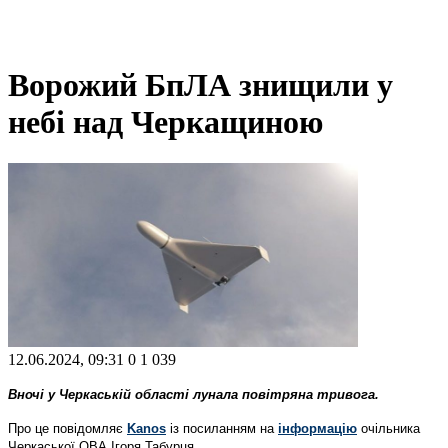
Ворожий БпЛА знищили у
небі над Черкащиною
12.06.2024, 09:31
0
1 039
Вночі у Черкаській області лунала повітряна тривога.
Про це повідомляє
Kanos
із посиланням на
інформацію
очільника
Черкаської ОВА Ігоря Табурця.