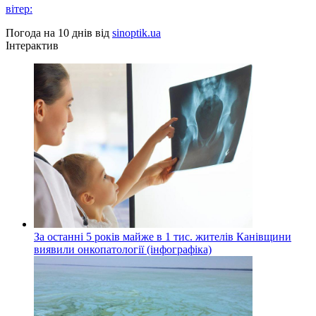
вітер:
Погода на 10 днів від
sinoptik.ua
Інтерактив
За останні 5 років майже в 1 тис. жителів Канівщини
виявили онкопатології (інфографіка)