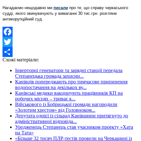
Нагадаємо нещодавно ми
писали
про те, що справу черкаського
судді, якого звинувачують у вимаганні 30 тис.грн. розгляне
антикорупційний суд.
Facebook
Twitter
Схожі матеріали:
Share
Інверторні генератори та зарядні станції передала
Степанецька громада захисни...
Канівців попереджають про тимчасове припинення
водопостачання на декількох ву...
Канівські медики вакцинують працівників КП на
робочих місцях – триває к...
Військового із Бобрицької громади нагородили
«Золотим хрестом» від Головноком...
Депутата однієї із сільрад Канівщини притягнуто до
адміністративної відповіда...
Уродженець Степанець став учасником проекту «Хата
на Тата»
«Більше 32 тисяч ПЛР-тестів провели на Черкащині із