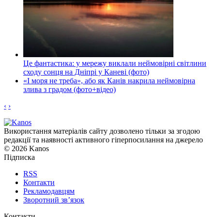
Це фантастика: у мережу виклали неймовірні світлини
сходу сонця на Дніпрі у Каневі (фото)
«І моря не треба», або як Канів накрила неймовірна
злива з градом (фото+відео)
‹
›
Використання матеріалів сайту дозволено тільки за згодою
редакції та наявності активного гіперпосилання на джерело
© 2026 Kanos
Підписка
RSS
Контакти
Рекламодавцям
Зворотний зв’язок
Контакти