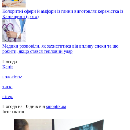
Колоритні сфери й амфори із глини виготовляє керамістка із
Канівщини (фото)
Медики розповіли, як захиститися від впливу спеки та що
робити, якщо стався тепловий удар
Погода
Канів
вологість:
тиск:
вітер:
Погода на 10 днів від
sinoptik.ua
Інтерактив