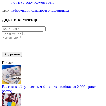
початку року. Кожен треті...
Теги:
інформація
поліція
розголошення
суд
Додати коментар
Погляд
Восени в обігу з’явиться банкнота номіналом 2 000 гривень
(фото)