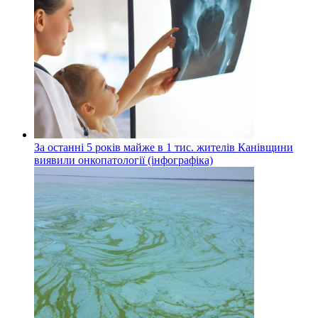
За останні 5 років майже в 1 тис. жителів Канівщини
виявили онкопатології (інфографіка)