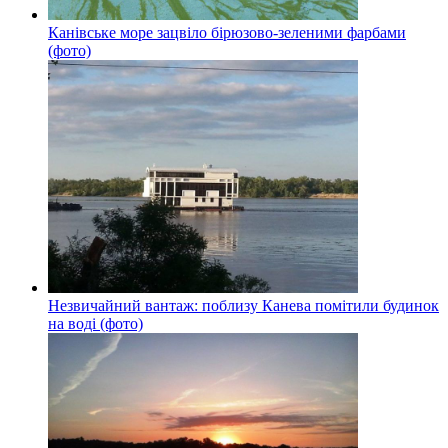
Канівське море зацвіло бірюзово-зеленими фарбами
(фото)
Незвичайний вантаж: поблизу Канева помітили будинок
на воді (фото)