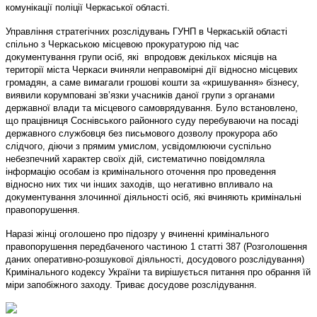
комунікації поліції Черкаської області.
Управління стратегічних розслідувань ГУНП в Черкаській області
спільно з Черкаською місцевою прокуратурою під час
документування групи осіб, які впродовж декількох місяців на
території міста Черкаси вчиняли неправомірні дії відносно місцевих
громадян, а саме вимагали грошові кошти за «кришування» бізнесу,
виявили корумповані зв’язки учасників даної групи з органами
державної влади та місцевого самоврядування. Було встановлено,
що працівниця Соснівського районного суду перебуваючи на посаді
державного службовця без письмового дозволу прокурора або
слідчого, діючи з прямим умислом, усвідомлюючи суспільно
небезпечний характер своїх дій, систематично повідомляла
інформацію особам із кримінального оточення про проведення
відносно них тих чи інших заходів, що негативно впливало на
документування злочинної діяльності осіб, які вчиняють кримінальні
правопорушення.
Наразі жінці оголошено про підозру у вчиненні кримінального
правопорушення передбаченого частиною 1 статті 387 (Розголошення
даних оперативно-розшукової діяльності, досудового розслідування)
Кримінального кодексу України та вирішується питання про обрання їй
міри запобіжного заходу. Триває досудове розслідування.