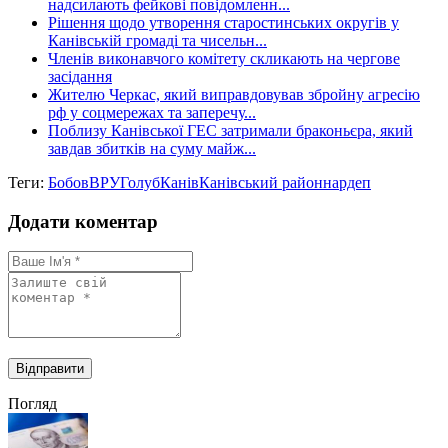
надсилають фейкові повідомленн...
Рішення щодо утворення старостинських округів у
Канівській громаді та чисельн...
Членів виконавчого комітету скликають на чергове
засідання
Жителю Черкас, який виправдовував збройну агресію
рф у соцмережах та заперечу...
Поблизу Канівської ГЕС затримали браконьєра, який
завдав збитків на суму майж...
Теги:
Бобов
ВРУ
Голуб
Канів
Канівський район
нардеп
Додати коментар
Погляд