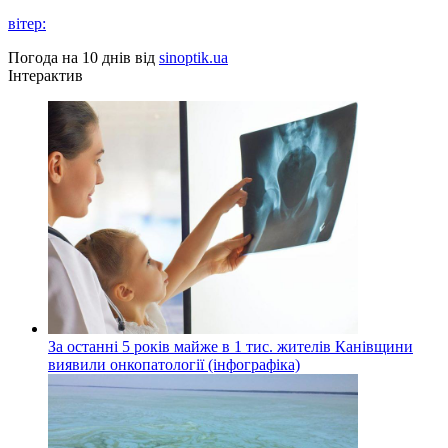
вітер:
Погода на 10 днів від
sinoptik.ua
Інтерактив
За останні 5 років майже в 1 тис. жителів Канівщини
виявили онкопатології (інфографіка)