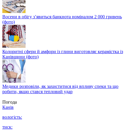
Восени в обігу з’явиться банкнота номіналом 2 000 гривень
(фото)
Колоритні сфери й амфори із глини виготовляє керамістка із
Канівщини (фото)
Медики розповіли, як захиститися від впливу спеки та що
робити, якщо стався тепловий удар
Погода
Канів
вологість:
тиск: