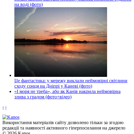
на воді (фото)
Це фантастика: у мережу виклали неймовірні світлини
сходу сонця на Дніпрі у Каневі (фото)
«І моря не треба», або як Канів накрила неймовірна
злива з градом (фото+відео)
‹
›
Використання матеріалів сайту дозволено тільки за згодою
редакції та наявності активного гіперпосилання на джерело
© 2026 Kanos