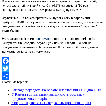
В той же час, інший канівський мажоритарник - Владислав Голуб,
голосував в той чи інший спосіб у 74,9% випадків (2710 раз
голосував), не голосував 293 рази, а був відсутнім 615.
Зауважимо, що всього протягом минулого року в парламенті
відбулося 3618 голосувань за ті чи інші проекти законів, постанови та
інші документи, прийняття яких входить до компетенції Верховної
ради України.
Нагадаємо, раніше ми
повідомляли
про те, що серед помічників-
консультантів нардепа Голуба були помічені люди, що раніше
працювали помічниками Пилипишина, Філатова, Соболєва і, навіть,
депутатів-регіоналів та комуністів.
Facebook
Twitter
Схожі матеріали:
Share
Райрада передасть на баланс Ліплявській ОТГ два НВК
У Каневі три магазини здійснюють доставку
продовольчих товарів
Кіберполіцейські попереджають про шахраїв, які