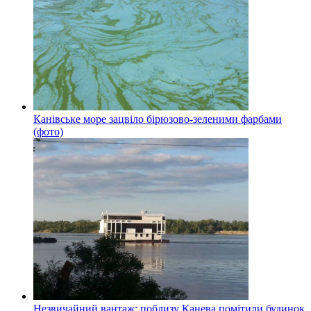
Канівське море зацвіло бірюзово-зеленими фарбами
(фото)
Незвичайний вантаж: поблизу Канева помітили будинок